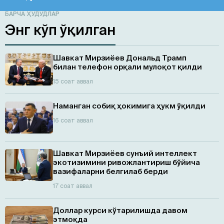
БАРЧА ҲУДУДЛАР
Энг кўп ўқилган
Шавкат Мирзиёев Дональд Трамп
билан телефон орқали мулоқот қилди
15 соат аввал
Наманган собиқ ҳокимига ҳукм ўқилди
16 соат аввал
Шавкат Мирзиёев сунъий интеллект
экотизимини ривожлантириш бўйича
вазифаларни белгилаб берди
17 соат аввал
Доллар курси кўтарилишда давом
этмоқда