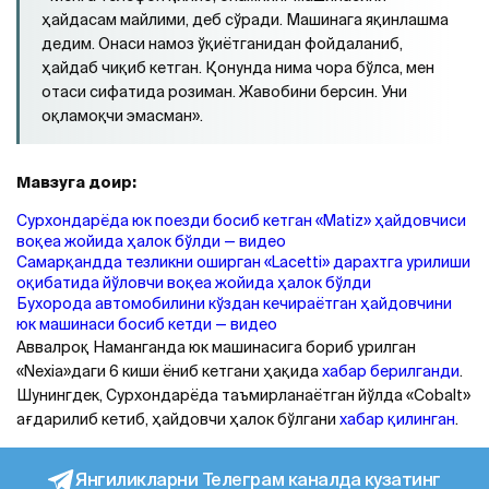
ҳайдасам майлими, деб сўради. Машинага яқинлашма
дедим. Онаси намоз ўқиётганидан фойдаланиб,
ҳайдаб чиқиб кетган. Қонунда нима чора бўлса, мен
отаси сифатида розиман. Жавобини берсин. Уни
оқламоқчи эмасман».
Мавзуга доир:
Сурхондарёда юк поезди босиб кетган «Matiz» ҳайдовчиси
воқеа жойида ҳалок бўлди — видео
Самарқандда тезликни оширган «Lаcetti» дарахтга урилиши
оқибатида йўловчи воқеа жойида ҳалок бўлди
Бухорода автомобилини кўздан кечираётган ҳайдовчини
юк машинаси босиб кетди — видeo
Аввалроқ Наманганда юк машинасига бориб урилган
«Nexia»даги 6 киши ёниб кетгани ҳақида
хабар берилганди
.
Шунингдек, Сурхондарёда таъмирланаётган йўлда «Cobalt»
ағдарилиб кетиб, ҳайдовчи ҳалок бўлгани
хабар қилинган
.
Янгиликларни Телеграм каналда кузатинг