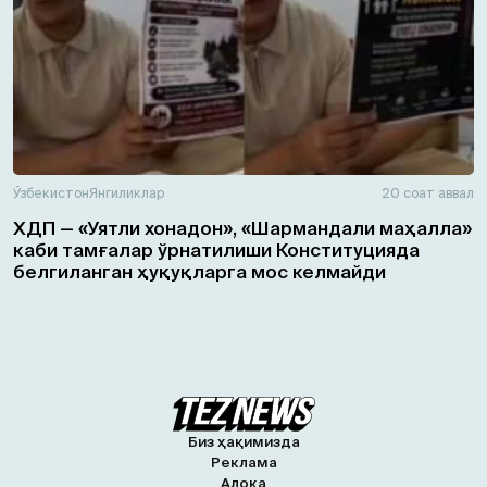
Ўзбекистон
Янгиликлар
20 соат аввал
ХДП — «Уятли хонадон», «Шармандали маҳалла»
каби тамғалар ўрнатилиши Конституцияда
белгиланган ҳуқуқларга мос келмайди
Биз ҳақимизда
Реклама
Алоқа