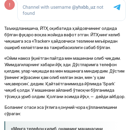
Таъкидланишича, ЙТҲ оқибатида ҳайдовчининг олдида
бўлган фуқаро воқеа жойида вафот этган. ЙТҲнинг келиб
чиқишига эса «Tracker» ҳайдовчиси тезликни меъёридан
ошириб келаётгани ва тажрибасизлиги сабаб бўлган.
«Ойим намоз ўқиётган пайтда мен машинани олиб чиқдим.
Уйимдагиларнинг хабари йўқ эди. Дўстларимга телефон
қилдим, улар чиқишди ва мен машинага миндирдим. Дўстим
ўзининг жўрасини ҳам олиб келган экан, мен ‘у ҳам
чиқаверсин’, дедим. Қайтаётганимизда йўлимда ‘Spark’
чиқиб қолди. У машинани айланиб ўтмоқчи бўлганимда
тўсиққа уриб олдим. Қолгани эсимда йўқ», — дейди айбдор.
Боланинг отаси эса ўғлига қонуний чора қўлланилишини
сўраган:
«Менга телефон қилиб, онамнинг машинасини