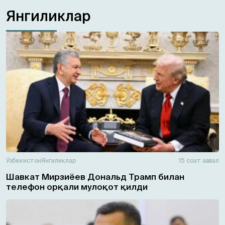
Янгиликлар
Ўзбекистон
Янгиликлар
15 соат аввал
Шавкат Мирзиёев Дональд Трамп билан
телефон орқали мулоқот қилди