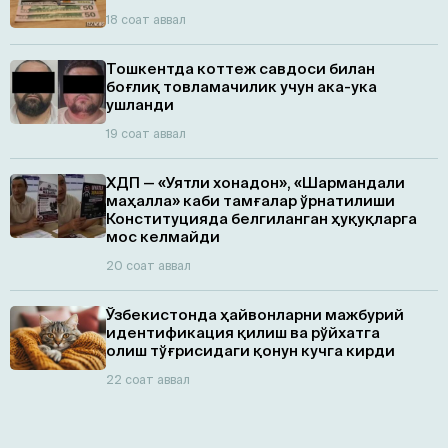
18 соат аввал
Тошкентда коттеж савдоси билан
боғлиқ товламачилик учун ака-ука
ушланди
19 соат аввал
ХДП — «Уятли хонадон», «Шармандали
маҳалла» каби тамғалар ўрнатилиши
Конституцияда белгиланган ҳуқуқларга
мос келмайди
20 соат аввал
Ўзбекистонда ҳайвонларни мажбурий
идентификация қилиш ва рўйхатга
олиш тўғрисидаги қонун кучга кирди
22 соат аввал