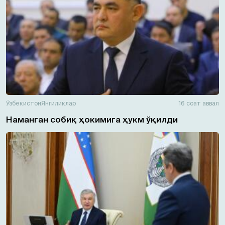
Ўзбекистон
Янгиликлар
16 соат аввал
Наманган собиқ ҳокимига ҳукм ўқилди