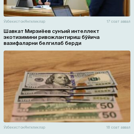
Ўзбекистон
Янгиликлар
17 соат аввал
Шавкат Мирзиёев сунъий интеллект
экотизимини ривожлантириш бўйича
вазифаларни белгилаб берди
Ўзбекистон
Янгиликлар
18 соат аввал