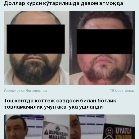
Доллар курси кўтарилишда давом этмоқда
Ўзбекистон
Янгиликлар
19 соат аввал
Тошкентда коттеж савдоси билан боғлиқ
товламачилик учун ака-ука ушланди