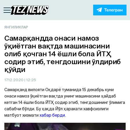
ЯНГИЛИКЛАР
Самарқандда онаси намоз
ўқиётган вақтда машинасини
олиб қочган 14 ёшли бола ЙТҲ
содир этиб, тенгдошини ўлдириб
қўйди
17.12.2020
| 12:25
Самарқанд вилояти Оқдарё туманида 15 декабрь куни
онаси намоз ўқиётган вақтда унинг машинасини ҳайдаб
кетган 14 ёшли бола ЙТҲ содир этиб, тенгдошининг ўлимига
сабабчи бўлди. Бу ҳақда Йўл ҳаракати хавфсизлиги
матбуот хизмати
хабар берди
.