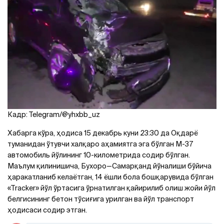
Кадр: Telegram/@yhxbb_uz
Хабарга кўра, ҳодиса 15 декабрь куни 23:30 да Оқдарё
туманидан ўтувчи халқаро аҳамиятга эга бўлган М-37
автомобиль йўлининг 10-километрида содир бўлган.
Маълум қилинишича, Бухоро—Самарқанд йўналиши бўйича
ҳаракатланиб келаётган, 14 ёшли бола бошқарувида бўлган
«Тracker» йўл ўртасига ўрнатилган қайирилиб олиш жойи йўл
белгисининг бетон тўсиғига урилган ва йўл транспорт
ҳодисаси содир этган.