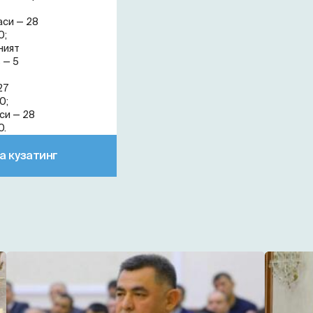
аси — 28
0;
ният
 — 5
27
0;
си — 28
0.
а кузатинг