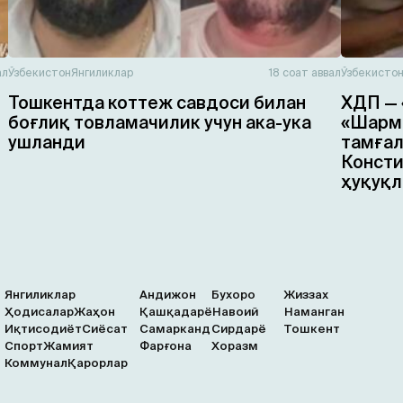
ал
Ўзбекистон
Янгиликлар
18 соат аввал
Ўзбекисто
Тошкентда коттеж савдоси билан
ХДП — 
боғлиқ товламачилик учун ака-ука
«Шарма
ушланди
тамғал
Консти
ҳуқуқл
Янгиликлар
Андижон
Бухоро
Жиззах
Ҳодисалар
Жаҳон
Қашқадарё
Навоий
Наманган
Иқтисодиёт
Сиёсат
Самарканд
Сирдарё
Тошкент
Спорт
Жамият
Фарғона
Хоразм
Коммунал
Қарорлар