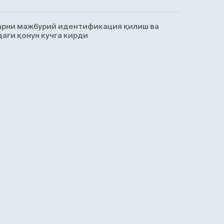
арни мажбурий идентификация қилиш ва
аги қонун кучга кирди