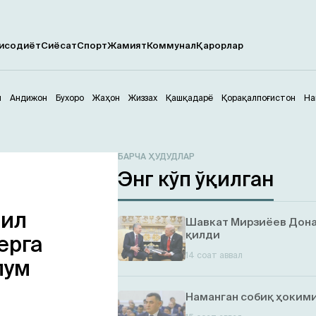
исодиёт
Сиёсат
Спорт
Жамият
Коммунал
Қарорлар
м
Андижон
Бухоро
Жаҳон
Жиззах
Қашқадарё
Қорақалпоғистон
На
БАРЧА ҲУДУДЛАР
Энг кўп ўқилган
йил
Шавкат Мирзиёев Дона
қилди
ерга
14 соат аввал
лум
Наманган собиқ ҳокими