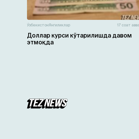
Ўзбекистон
Янгиликлар
17 соат авв
Доллар курси кўтарилишда давом
этмоқда