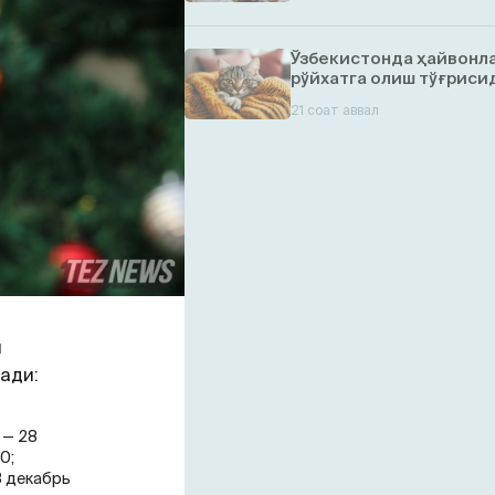
Ўзбекистонда ҳайвонл
рўйхатга олиш тўғрисид
21 соат аввал
и
ади:
 — 28
0;
8 декабрь