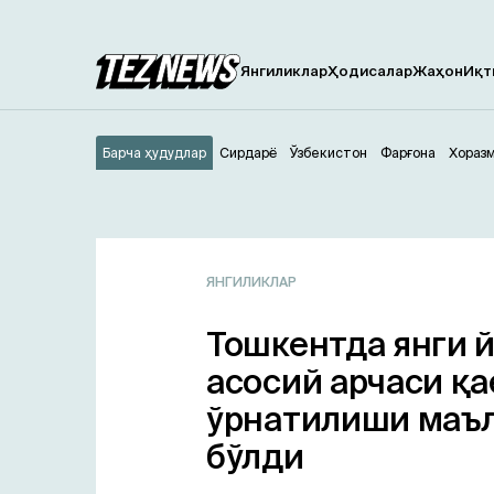
Янгиликлар
Ҳодисалар
Жаҳон
Иқт
Барча ҳудудлар
Сирдарё
Ўзбекистон
Фарғона
Хораз
ЯНГИЛИКЛАР
Тошкентда янги 
асосий арчаси қа
ўрнатилиши маъ
бўлди