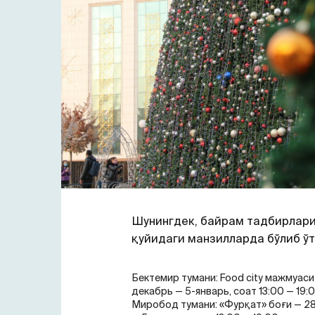
Шунингдек, байрам тадбирлар
қуйидаги манзилларда бўлиб ўт
Бектемир тумани: Food city мажмуаси
декабрь — 5-январь, соат 13:00 — 19:0
Миробод тумани: «Фурқат» боғи — 2