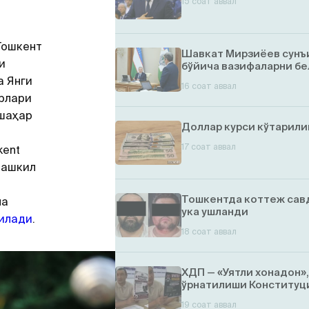
15 соат аввал
Тошкент
Шавкат Мирзиёев сунъ
и
бўйича вазифаларни бе
а Янги
16 соат аввал
урлари
 шаҳар
Доллар курси кўтарил
17 соат аввал
kent
ташкил
Тошкентда коттеж савд
ча
ука ушланди
қилади
.
18 соат аввал
ХДП — «Уятли хонадон»
ўрнатилиши Конституци
19 соат аввал