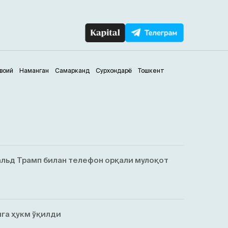
воий
Наманган
Самарканд
Сурхондарё
Тошкент
льд Трамп билан телефон орқали мулоқот
га ҳукм ўқилди