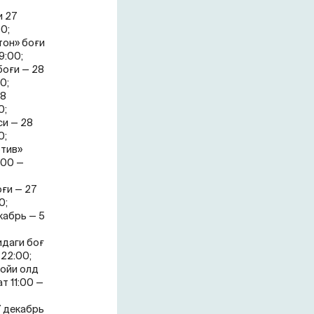
и 27
0;
тон» боғи
9:00;
боғи — 28
0;
28
0;
си — 28
0;
отив»
:00 —
оғи — 27
0;
кабрь — 5
идаги боғ
 22:00;
ройи олд
т 11:00 —
7 декабрь