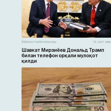
Ўзбекистон
Янгиликлар
14 соат авв
Шавкат Мирзиёев Дональд Трамп
билан телефон орқали мулоқот
қилди