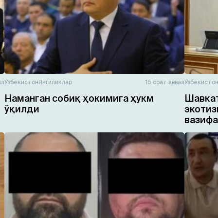
ал
Ўзбекистон
Янгиликлар
15 соат аввал
Ўзбекисто
Наманган собиқ ҳокимига ҳукм
Шавкат
ўқилди
экотиз
вазифа