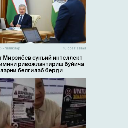
н
Янгиликлар
16 соат аввал
 Мирзиёев сунъий интеллект
имини ривожлантириш бўйича
ларни белгилаб берди