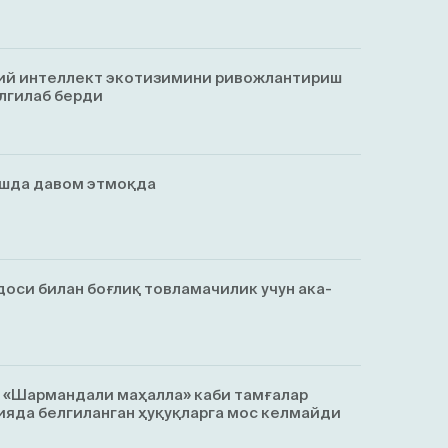
ий интеллект экотизимини ривожлантириш
лгилаб берди
ишда давом этмоқда
оси билан боғлиқ товламачилик учун ака-
, «Шармандали маҳалла» каби тамғалар
яда белгиланган ҳуқуқларга мос келмайди