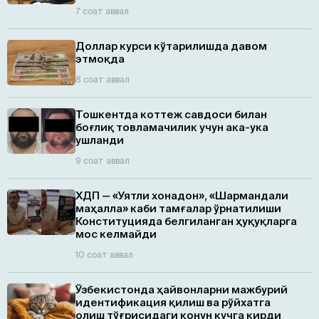
7 соат аввал
Доллар курси кўтарилишда давом
этмоқда
8 соат аввал
Тошкентда коттеж савдоси билан
боғлиқ товламачилик учун ака-ука
ушланди
9 соат аввал
ХДП — «Уятли хонадон», «Шармандали
маҳалла» каби тамғалар ўрнатилиши
Конституцияда белгиланган ҳуқуқларга
мос келмайди
10 соат аввал
Ўзбекистонда ҳайвонларни мажбурий
идентификация қилиш ва рўйхатга
олиш тўғрисидаги қонун кучга кирди