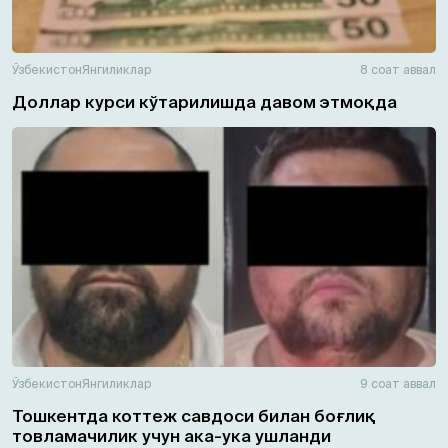
Ўзбекистон
Янгиликлар
8 соат аввал
Доллар курси кўтарилишда давом этмоқда
Ўзбекистон
Янгиликлар
9 соат аввал
Тошкентда коттеж савдоси билан боғлиқ
товламачилик учун ака-ука ушланди