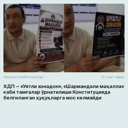
Ўзбекистон
Янгиликлар
10 соат аввал
ХДП — «Уятли хонадон», «Шармандали маҳалла»
каби тамғалар ўрнатилиши Конституцияда
белгиланган ҳуқуқларга мос келмайди