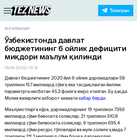
ЯНГИЛИКЛАР
Ўзбекистонда давлат
бюджетининг 6 ойлик дефицити
миқдори маълум қилинди
10.08.2020
| 15:16
Давлат бюджетининг 2020 йил 6 ойлик даромадлари 58
триллион 157 миллиард сўмга ёки тасдиқланган йиллик
параметрга нисбатан 45,3 фоизга ижро этилган. Бу ҳақда
Молия вазирлиги ахборот хизмати
хабар берди
.
Маълумотларга кўра, даромадларнинг 19 триллион 739,6
миллиард сўми бевосита солиқлар, 21 триллион 510,8
миллиард сўми билвосита солиқлар, 9 триллион 695,4
миллиард сўми ресурс тўловлари ва мулк солиғи ҳамда 7
триллион 211,2 миллиард сўми бошқа даромадлар