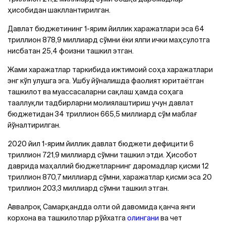
ҳисобидан шакллантирилган.
Давлат бюджетининг 1-ярим йиллик харажатлари эса 64
триллион 878,9 миллиард сўмни ёки ялпи ички маҳсулотга
нисбатан 25,4 фоизни ташкил этган.
Жами харажатлар таркибида ижтимоий соҳа харажатлари
энг кўп улушга эга. Ушбу йўналишда фаолият юритаётган
ташкилот ва муассасаларни сақлаш ҳамда соҳага
тааллуқли тадбирларни молиялаштириш учун давлат
бюджетидан 34 триллион 665,5 миллиард сўм маблағ
йўналтирилган.
2020 йил 1-ярим йиллик давлат бюджети дефицити 6
триллион 721,9 миллиард сўмни ташкил этди. Ҳисобот
даврида маҳаллий бюджетларнинг даромадлар қисми 12
триллион 870,7 миллиард сўмни, харажатлар қисми эса 20
триллион 203,3 миллиард сўмни ташкил этган.
Аввалроқ Самарқандда олти ой давомида қанча янги
корхона ва ташкилотлар рўйхатга
олингани
ва чет