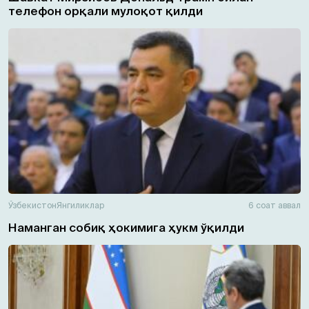
телефон орқали мулоқот қилди
Ўзбекистон
Янгиликлар
6 соат аввал
Наманган собиқ ҳокимига ҳукм ўқилди