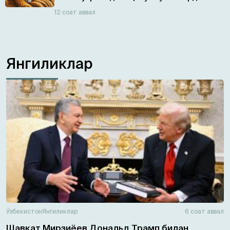
12 соат аввал
Янгиликлар
Ўзбекистон
Янгиликлар
6 соат аввал
Шавкат Мирзиёев Дональд Трамп билан