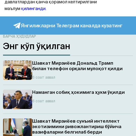
давлатлардан қанча қорамол келтирилгани
маълум
қилинганди.
Янгиликларни Телеграм каналда кузатинг
БАРЧА ҲУДУДЛАР
Энг кўп ўқилган
Шавкат Мирзиёев Дональд Трамп
билан телефон орқали мулоқот қилди
6 соат аввал
Наманган собиқ ҳокимига ҳукм ўқилди
6 соат аввал
Шавкат Мирзиёев сунъий интеллект
экотизимини ривожлантириш бўйича
вазифаларни белгилаб берди