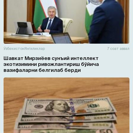
Ўзбекистон
Янгиликлар
7 соат аввал
Шавкат Мирзиёев сунъий интеллект
экотизимини ривожлантириш бўйича
вазифаларни белгилаб берди