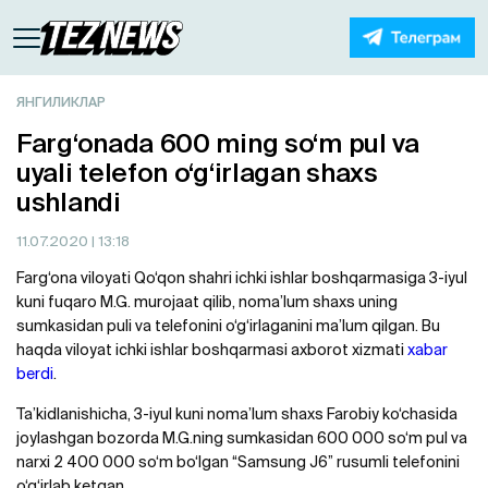
ЯНГИЛИКЛАР
Farg‘onada 600 ming so‘m pul va
uyali telefon o‘g‘irlagan shaxs
ushlandi
11.07.2020
| 13:18
Farg‘ona viloyati Qo‘qon shahri ichki ishlar boshqarmasiga 3-iyul
kuni fuqaro M.G. murojaat qilib, noma’lum shaxs uning
sumkasidan puli va telefonini o‘g‘irlaganini ma’lum qilgan. Bu
haqda viloyat ichki ishlar boshqarmasi axborot xizmati
xabar
berdi
.
Ta’kidlanishicha, 3-iyul kuni noma’lum shaxs Farobiy ko‘chasida
joylashgan bozorda M.G.ning sumkasidan 600 000 so‘m pul va
narxi 2 400 000 so‘m bo‘lgan “Samsung J6” rusumli telefonini
o‘g‘irlab ketgan.