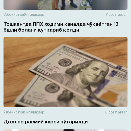
Ўзбекистон
Янгиликлар
7 соат аввал
Тошкентда ППХ ходими каналда чўкаётган 13
ёшли болани қутқариб қолди
Ўзбекистон
Янгиликлар
8 соат аввал
Доллар расмий курси кўтарилди