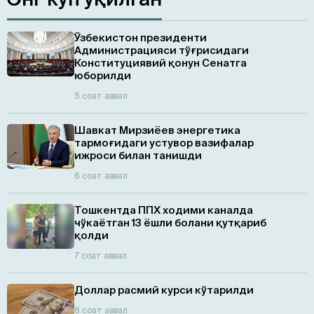
Ўзбекистон президенти
Администрацияси тўғрисидаги
Конституциявий қонун Сенатга
юборилди
5 соат аввал
Шавкат Мирзиёев энергетика
тармоғидаги устувор вазифалар
ижроси билан танишди
6 соат аввал
Тошкентда ППХ ходими каналда
чўкаётган 13 ёшли болани қутқариб
қолди
7 соат аввал
Доллар расмий курси кўтарилди
8 соат аввал