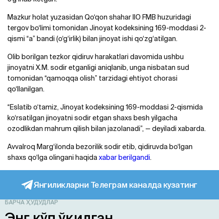
Mazkur holat yuzasidan Qo‘qon shahar IIO FMB huzuridagi
tergov bo‘limi tomonidan Jinoyat kodeksining 169-moddasi 2-
qismi “a” bandi (o‘g‘irlik) bilan jinoyat ishi qo‘zg‘atilgan.
Olib borilgan tezkor qidiruv harakatlari davomida ushbu
jinoyatni X.M. sodir etganligi aniqlanib, unga nisbatan sud
tomonidan “qamoqqa olish” tarzidagi ehtiyot chorasi
qo‘llanilgan.
“Eslatib o‘tamiz, Jinoyat kodeksining 169-moddasi 2-qismida
ko‘rsatilgan jinoyatni sodir etgan shaxs besh yilgacha
ozodlikdan mahrum qilish bilan jazolanadi”, — deyiladi xabarda.
Avvalroq Marg‘ilonda bezorilik sodir etib, qidiruvda bo‘lgan
shaxs qo‘lga olingani haqida
xabar berilgandi
.
Янгиликларни Телеграм каналда кузатинг
БАРЧА ҲУДУДЛАР
Энг кўп ўқилган