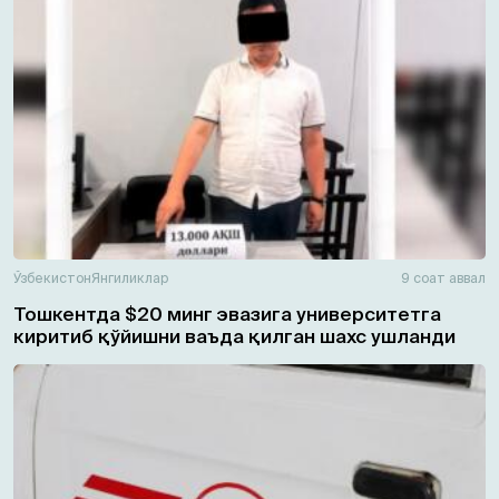
Ўзбекистон
Янгиликлар
9 соат аввал
Тошкентда $20 минг эвазига университетга
киритиб қўйишни ваъда қилган шахс ушланди