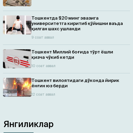
Тошкентда $20 минг эвазига
университетга киритиб қўйишни ваъда
қилган шахс ушланди
9 соат аввал
Тошкент Миллий боғида тўрт ёшли
қизча чўкиб кетди
10 соат аввал
Тошкент вилоятидаги дўконда йирик
ёнғин юз берди
12 соат аввал
Янгиликлар