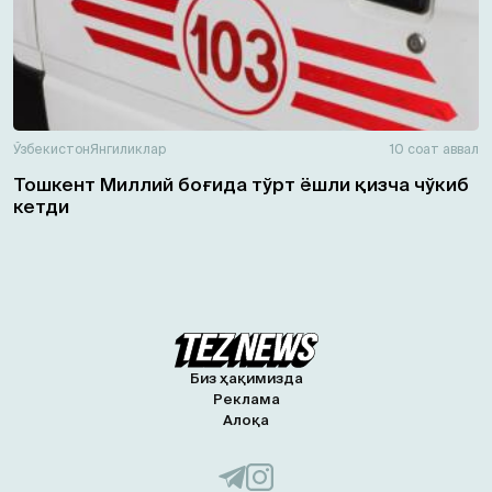
Ўзбекистон
Янгиликлар
10 соат аввал
Тошкент Миллий боғида тўрт ёшли қизча чўкиб
кетди
Биз ҳақимизда
Реклама
Алоқа