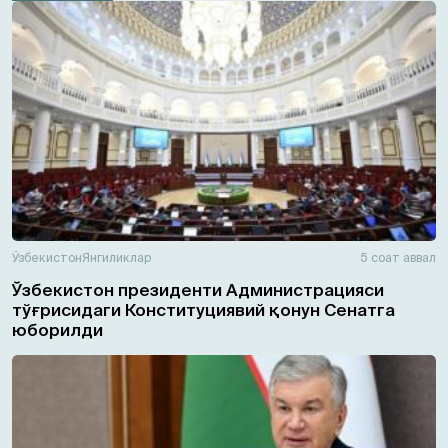
Ўзбекистон
Янгиликлар
5 соат аввал
Ўзбекистон президенти Администрацияси
тўғрисидаги Конституциявий қонун Сенатга
юборилди