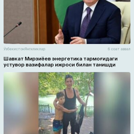
Ўзбекистон
Янгиликлар
6 соат аввал
Шавкат Мирзиёев энергетика тармоғидаги
устувор вазифалар ижроси билан танишди