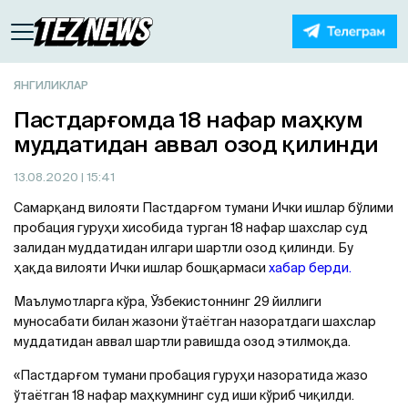
ЯНГИЛИКЛАР
Пастдарғомда 18 нафар маҳкум
муддатидан аввал озод қилинди
13.08.2020
| 15:41
Самарқанд вилояти Пастдарғом тумани Ички ишлар бўлими
пробация гуруҳи хисобида турган 18 нафар шахслар суд
залидан муддатидан илгари шартли озод қилинди. Бу
ҳақда вилояти Ички ишлар бошқармаси
хабар берди.
Маълумотларга кўра, Ўзбекистоннинг 29 йиллиги
муносабати билан жазони ўтаётган назоратдаги шахслар
муддатидан аввал шартли равишда озод этилмоқда.
«Пастдарғом тумани пробация гуруҳи назоратида жазо
ўтаётган 18 нафар маҳкумнинг суд иши кўриб чиқилди.