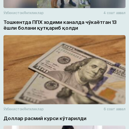
Ўзбекистон
Янгиликлар
4 соат аввал
Тошкентда ППХ ходими каналда чўкаётган 13
ёшли болани қутқариб қолди
Ўзбекистон
Янгиликлар
6 соат аввал
Доллар расмий курси кўтарилди