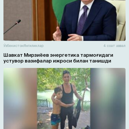
Ўзбекистон
Янгиликлар
4 соат аввал
Шавкат Мирзиёев энергетика тармоғидаги
устувор вазифалар ижроси билан танишди