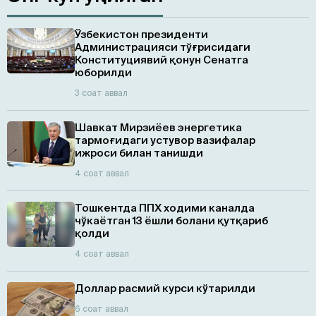
Ўзбекистон президенти
Администрацияси тўғрисидаги
Конституциявий қонун Сенатга
юборилди
3 соат аввал
Шавкат Мирзиёев энергетика
тармоғидаги устувор вазифалар
ижроси билан танишди
4 соат аввал
Тошкентда ППХ ходими каналда
чўкаётган 13 ёшли болани қутқариб
қолди
4 соат аввал
Доллар расмий курси кўтарилди
6 соат аввал