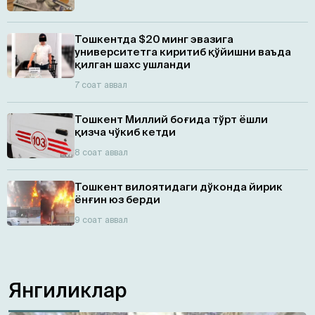
Тошкентда $20 минг эвазига
университетга киритиб қўйишни ваъда
қилган шахс ушланди
7 соат аввал
Тошкент Миллий боғида тўрт ёшли
қизча чўкиб кетди
8 соат аввал
Тошкент вилоятидаги дўконда йирик
ёнғин юз берди
9 соат аввал
Янгиликлар