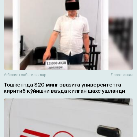
Ўзбекистон
Янгиликлар
7 соат аввал
Тошкентда $20 минг эвазига университетга
киритиб қўйишни ваъда қилган шахс ушланди