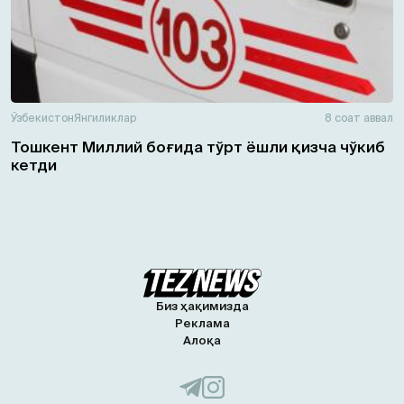
Ўзбекистон
Янгиликлар
8 соат аввал
Тошкент Миллий боғида тўрт ёшли қизча чўкиб
кетди
Биз ҳақимизда
Реклама
Алоқа