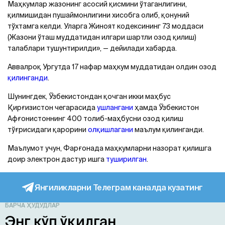
Маҳкумлар жазонинг асосий қисмини ўтаганлигини,
қилмишидан пушаймонлигини хисобга олиб, қонуний
тўхтамга келди. Уларга Жиноят кодексининг 73 моддаси
(Жазони ўташ муддатидан илгари шартли озод қилиш)
талаблари тушунтирилди», — дейилади хабарда.
Аввалроқ Ургутда 17 нафар маҳкум муддатидан олдин озод
қилинганди
.
Шунингдек, Ўзбекистондан қочган икки маҳбус
Қирғизистон чегарасида
ушлангани
ҳамда Ўзбекистон
Aфғонистоннинг 400 толиб-маҳбусни озод қилиш
тўғрисидаги қарорини
олқишлагани
маълум қилинганди.
Маълумот учун, Фарғонада маҳкумларни назорат қилишга
доир электрон дастур ишга
туширилган
.
Янгиликларни Телеграм каналда кузатинг
БАРЧА ҲУДУДЛАР
Энг кўп ўқилган