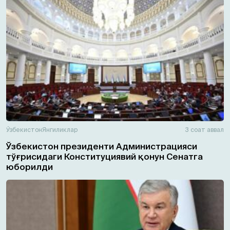
Ўзбекистон
Янгиликлар
3 соат аввал
Ўзбекистон президенти Администрацияси
тўғрисидаги Конституциявий қонун Сенатга
юборилди