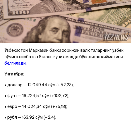
Ўзбекистон Марказий банки хорижий валюталарнинг ўзбек
сўмига нисбатан 8 июнь куни амалда бўладиган қийматини
белгилади.
Ўнга кўра:
• доллар — 12 049,44 сўм (+52,23);
• фунт — 16 224,57 сўм (+102,72);
• евро — 14 024,34 сўм (+75,18);
• рубл — 163,92 сўм (+2,4).