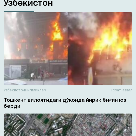
Ўзбекистон
Ўзбекистон
Янгиликлар
1 соат аввал
Тошкент вилоятидаги дўконда йирик ёнғин юз
берди