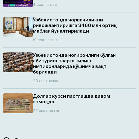
4 соат аввал
Ўзбекистонда чорвачиликни
ривожлантиришга $460 млн ортиқ
маблағ йўналтирилади
19 соат аввал
Ўзбекистонда ногиронлиги бўлган
абитуриентларга кириш
имтиҳонларида қўшимча вақт
берилади
20 соат аввал
Доллар курси пастлашда давом
этмоқда
22 соат аввал