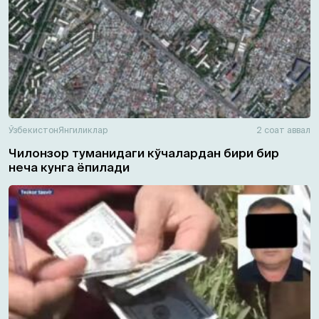
Ўзбекистон
Янгиликлар
2 соат аввал
Чилонзор туманидаги кўчалардан бири бир
неча кунга ёпилади