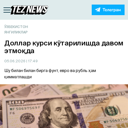
ЎЗБЕКИСТОН
ЯНГИЛИКЛАР
Доллар курси кўтарилишда давом
этмоқда
05.06.2026
| 17:49
Шу билан билан бирга фунт, евро ва рубль ҳам
қимматлашди