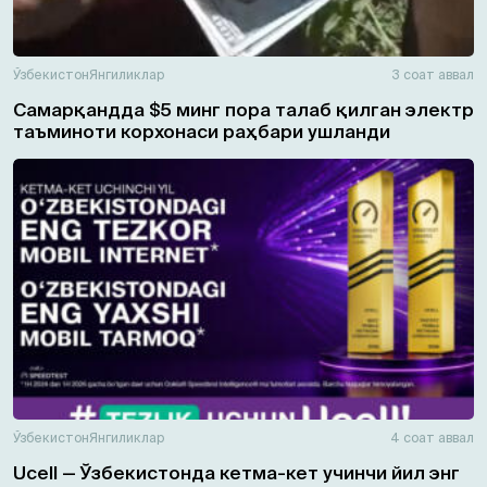
Ўзбекистон
Янгиликлар
3 соат аввал
Самарқандда $5 минг пора талаб қилган электр
таъминоти корхонаси раҳбари ушланди
Ўзбекистон
Янгиликлар
4 соат аввал
Ucell — Ўзбекистонда кетма-кет учинчи йил энг