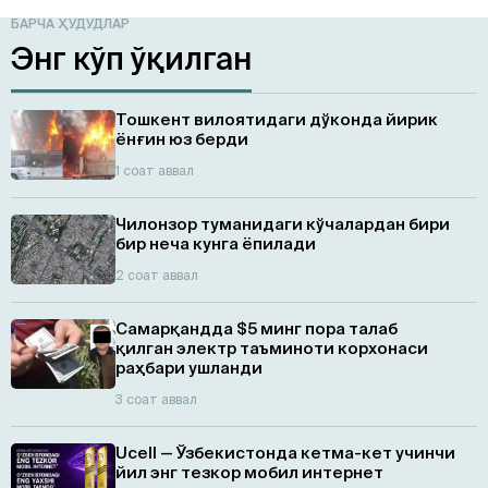
БАРЧА ҲУДУДЛАР
Энг кўп ўқилган
Тошкент вилоятидаги дўконда йирик
ёнғин юз берди
1 соат аввал
Чилонзор туманидаги кўчалардан бири
бир неча кунга ёпилади
2 соат аввал
Самарқандда $5 минг пора талаб
қилган электр таъминоти корхонаси
раҳбари ушланди
3 соат аввал
Ucell — Ўзбекистонда кетма-кет учинчи
йил энг тезкор мобил интернет