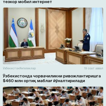
тезкор мобил интернет
Ўзбекистон
Янгиликлар
19 соат аввал
Ўзбекистонда чорвачиликни ривожлантиришга
$460 млн ортиқ маблағ йўналтирилади