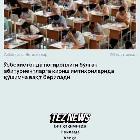
Ўзбекистон
Янгиликлар
20 соат аввал
Ўзбекистонда ногиронлиги бўлган
абитуриентларга кириш имтиҳонларида
қўшимча вақт берилади
Биз ҳақимизда
Реклама
Алоқа