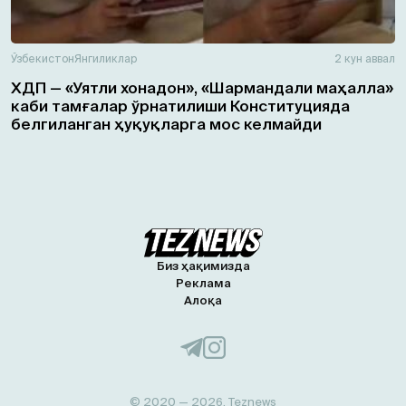
Ўзбекистон
Янгиликлар
2 кун аввал
ХДП — «Уятли хонадон», «Шармандали маҳалла»
каби тамғалар ўрнатилиши Конституцияда
белгиланган ҳуқуқларга мос келмайди
Биз ҳақимизда
Реклама
Алоқа
© 2020 — 2026, Teznews