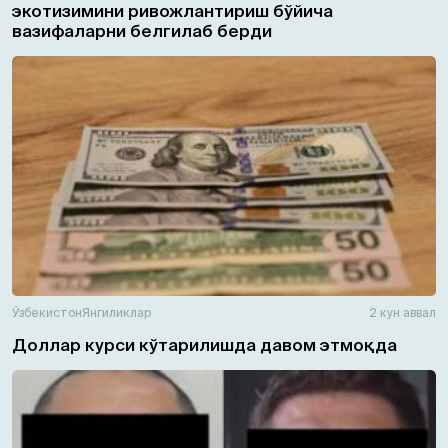
экотизимини ривожлантириш бўйича
вазифаларни белгилаб берди
Ўзбекистон
Янгиликлар
2 кун аввал
Доллар курси кўтарилишда давом этмоқда