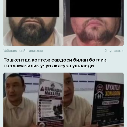
Ўзбекистон
Янгиликлар
2 кун аввал
Тошкентда коттеж савдоси билан боғлиқ
товламачилик учун ака-ука ушланди