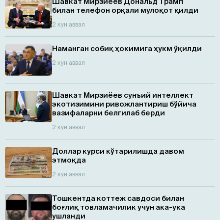
Шавкат Мирзиёев Дональд Трамп
билан телефон орқали мулоқот қилди
2 кун аввал
Наманган собиқ ҳокимига ҳукм ўқилди
2 кун аввал
Шавкат Мирзиёев сунъий интеллект
экотизимини ривожлантириш бўйича
вазифаларни белгилаб берди
2 кун аввал
Доллар курси кўтарилишда давом
этмоқда
2 кун аввал
Тошкентда коттеж савдоси билан
боғлиқ товламачилик учун ака-ука
ушланди