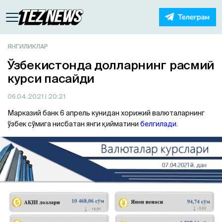
ЯНГИЛИКЛАР
Ўзбекистонда долларнинг расмий
курси пасайди
06.04.2021
| 20:21
Марказий банк 6 апрель кунидан хорижий валюталарнинг
ўзбек сўмига нисбатан янги қийматини
белгилади.