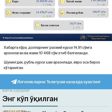
Хабарга кўра, долларнинг расмий курси 14,91 сўмга
арзонлаган ва жами 10 468 сўм этиб белгиланди.
Шунингдек, рубль курси ҳам арзонлади, евро эса бироз
кўтарилган.
Янгиликларни Телеграм каналда кузатинг
БАРЧА ҲУДУДЛАР
Энг кўп ўқилган