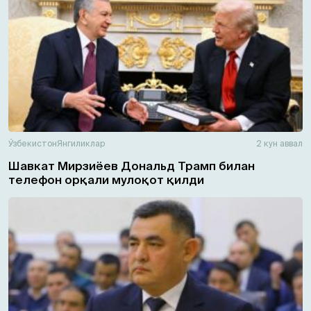
Ўзбекистон
Янгиликлар
2 кун аввал
Шавкат Мирзиёев Дональд Трамп билан
телефон орқали мулоқот қилди