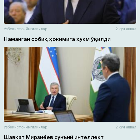
Ўзбекистон
Янгиликлар
2 кун аввал
Наманган собиқ ҳокимига ҳукм ўқилди
Ўзбекистон
Янгиликлар
2 кун аввал
Шавкат Мирзиёев сунъий интеллект