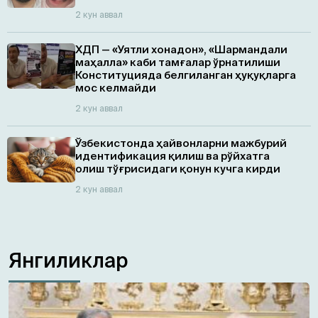
2 кун аввал
ХДП — «Уятли хонадон», «Шармандали
маҳалла» каби тамғалар ўрнатилиши
Конституцияда белгиланган ҳуқуқларга
мос келмайди
2 кун аввал
Ўзбекистонда ҳайвонларни мажбурий
идентификация қилиш ва рўйхатга
олиш тўғрисидаги қонун кучга кирди
2 кун аввал
Янгиликлар