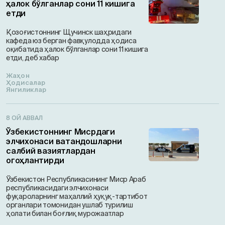
ҳалок бўлганлар сони 11 кишига
етди
Қозоғистоннинг Щучинск шаҳридаги
кафеда юз берган фавқулодда ҳодиса
оқибатида ҳалок бўлганлар сони 11 кишига
етди, деб хабар
Жаҳон
Ҳодисалар
Янгиликлар
8 ОЙ АВВАЛ
Ўзбекистоннинг Мисрдаги
элчихонаси ватандошларни
салбий вазиятлардан
огоҳлантирди
Ўзбекистон Республикасининг Миср Араб
республикасидаги элчихонаси
фуқароларнинг маҳаллий ҳуқуқ-тартибот
органлари томонидан ушлаб турилиш
ҳолати билан боғлиқ мурожаатлар