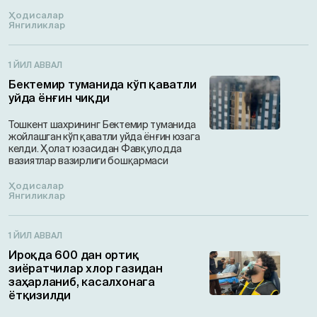
Ҳодисалар
Янгиликлар
1 ЙИЛ АВВАЛ
Бектемир туманида кўп қаватли
уйда ёнғин чиқди
Тошкент шахрининг Бектемир туманида
жойлашган кўп қаватли уйда ёнғин юзага
келди. Ҳолат юзасидан Фавқулодда
вазиятлар вазирлиги бошқармаси
Ҳодисалар
Янгиликлар
1 ЙИЛ АВВАЛ
Ироқда 600 дан ортиқ
зиёратчилар хлор газидан
заҳарланиб, касалхонага
ётқизилди