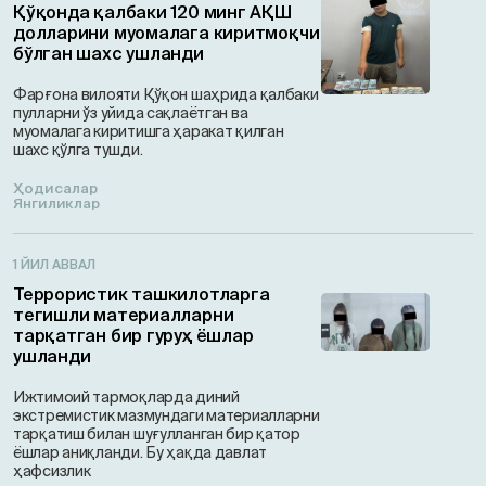
Қўқонда қалбаки 120 минг АҚШ
долларини муомалага киритмоқчи
бўлган шахс ушланди
Фарғона вилояти Қўқон шаҳрида қалбаки
пулларни ўз уйида сақлаётган ва
муомалага киритишга ҳаракат қилган
шахс қўлга тушди.
Ҳодисалар
Янгиликлар
1 ЙИЛ АВВАЛ
Террористик ташкилотларга
тегишли материалларни
тарқатган бир гуруҳ ёшлар
ушланди
Ижтимоий тармоқларда диний
экстремистик мазмундаги материалларни
тарқатиш билан шуғулланган бир қатор
ёшлар аниқланди. Бу ҳақда давлат
ҳафсизлик