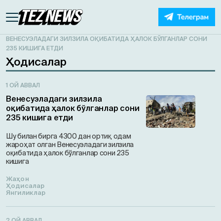
ВЕНЕСУЭЛАДАГИ ЗИЛЗИЛА ОҚИБАТИДА ҲАЛОК БЎЛГАНЛАР СОНИ
235 КИШИГА ЕТДИ
Ҳодисалар
1 ОЙ АВВАЛ
Венесуэладаги зилзила
оқибатида ҳалок бўлганлар сони
235 кишига етди
Шу билан бирга 4300 дан ортиқ одам
жароҳат олган Венесуэладаги зилзила
оқибатида ҳалок бўлганлар сони 235
кишига
Жаҳон
Ҳодисалар
Янгиликлар
2 ОЙ АВВАЛ