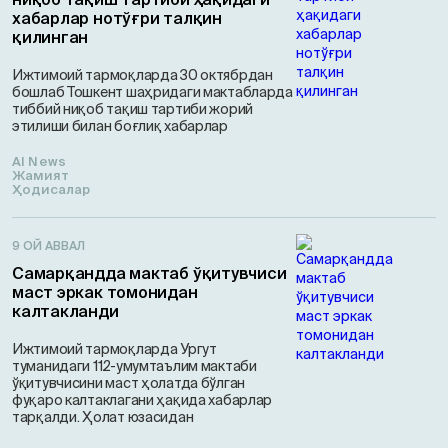
хабарлар нотўғри талқин
қилинган
Ижтимоий тармоқларда 30 октябрдан
бошлаб Тошкент шаҳридаги мактабларда
тиббий ниқоб тақиш тартиби жорий
этилиши билан боғлиқ хабарлар
AI News
Жамият
Ҳодисалар
9 ОЙ АВВАЛ
Самарқандда мактаб ўқитувчиси
маст эркак томонидан
калтакланди
Ижтимоий тармоқларда Ургут
туманидаги 112-умумтаълим мактаби
ўқитувчисини маст ҳолатда бўлган
фуқаро калтаклагани ҳақида хабарлар
тарқалди. Ҳолат юзасидан