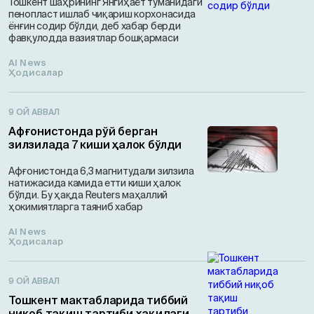
Тошкент шаҳрининг Янгиҳаёт туманидаги
пенопласт ишлаб чиқариш корхонасида
ёнғин содир бўлди, деб хабар берди
фавқулодда вазиятлар бошқармаси
AI News
Ҳодисалар
9 ОЙ АВВАЛ
Афғонистонда рўй берган
зилзилада 7 киши ҳалок бўлди
Афғонистонда 6,3 магнитудали зилзила
натижасида камида етти киши ҳалок
бўлди. Бу ҳақда Reuters маҳаллий
ҳокимиятларга таяниб хабар
AI News
Ҳодисалар
9 ОЙ АВВАЛ
Тошкент мактабларида тиббий
ниқоб тақиш тартиби ҳақидаги