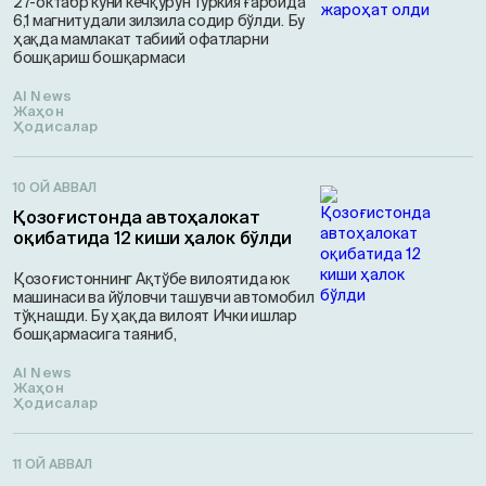
27-октабр куни кечқурун Туркия ғарбида
6,1 магнитудали зилзила содир бўлди. Бу
ҳақда мамлакат табиий офатларни
бошқариш бошқармаси
AI News
Жаҳон
Ҳодисалар
10 ОЙ АВВАЛ
Қозоғистонда автоҳалокат
оқибатида 12 киши ҳалок бўлди
Қозоғистоннинг Ақтўбе вилоятида юк
машинаси ва йўловчи ташувчи автомобил
тўқнашди. Бу ҳақда вилоят Ички ишлар
бошқармасига таяниб,
AI News
Жаҳон
Ҳодисалар
11 ОЙ АВВАЛ