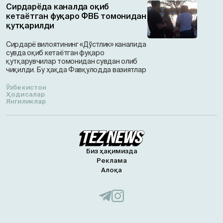
Сирдарёда каналда оқиб
кетаётган фуқаро ФВБ томонидан
қутқарилди
Сирдарё вилоятининг «Дўстлик» каналида
сувда оқиб кетаётган фуқаро
қутқарувчилар томонидан сувдан олиб
чиқилди. Бу ҳақда Фавқулодда вазиятлар
Ўзбекистон
Ҳодисалар
Янгиликлар
Биз ҳақимизда
Реклама
Алоқа