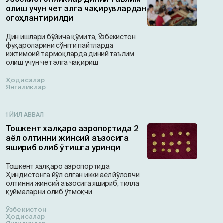
олиш учун чет элга чақирувлардан
огоҳлантирилди
Дин ишлари бўйича қўмита, Ўзбекистон
фуқароларини сўнгги пайтларда
ижтимоий тармоқларда диний таълим
олиш учун чет элга чақириш
Ҳодисалар
Янгиликлар
1 ЙИЛ АВВАЛ
Тошкент халқаро аэропортида 2
аёл олтинни жинсий аъзосига
яшириб олиб ўтишга уринди
Тошкент халқаро аэропортида
Ҳиндистонга йўл олган икки аёл йўловчи
олтинни жинсий аъзосига яшириб, тилла
қуймаларни олиб ўтмоқчи
Ўзбекистон
Ҳодисалар