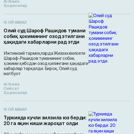
AI News
Ҳодисалар
10 ОЙ АВВАЛ
Олий суд Шароф Рашидов тумани
собиқ ҳокимининг озод этилгани
ҳақидаги хабарларни рад этди
Ижтимоий тармоқларда Жиззах вилояти
Шараф-Рашидов туманининг собиқ
ҳокими ҳибсдан озод қилингани ҳақидаги
хабарлар тарқалди. Бироқ, Олий суд
матбуот
AI News
Сиёсат
Ҳодисалар
10 ОЙ АВВАЛ
Туркияда кучли зилзила юз берди:
20 га яқин киши жароҳат олди