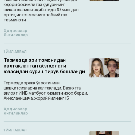
юқори босимли газ қувурининг
шикастланиши оқибатида 10 мингдан
ортиқ истеъмолчига табиий газ
таъминоти
Ҳодисалар
Янгиликлар
1 ЙИЛ АВВАЛ
Термезда эри томонидан
калтакланган аёл ҳолати
юзасидан суриштирув бошланди
Термезда эркак ўз хотинини
шавқатсизларча калтаклади. Вазиятга
вилоят ИИБ матбуот хизмати изоҳ берди.
Аниқланишича, жорий йилнинг 15
Ҳодисалар
Янгиликлар
1 ЙИЛ АВВАЛ