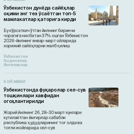
Ўзбекистон дунёда сайёҳлар
оқими энг тез ўсаётган топ-5
мамлакатлар қаторига кирди
Бу кўрсаткич ўтган йилнинг биринчи
чорагига нисбатан 37% ошган Ўзбекистон
2026-йилнинг январ-март ойларида
хорижий сайёҳларни жалб қилиш
Ўзбекистон
Ҳодисалар
Янгиликлар
5 ОЙ АВВАЛ
Ўзбекистонда фуқаролар сел-сув
тошқинлари хавфидан
огоҳлантирилди
Жорий йилнинг 26, 28–30 март кунлари
кутилаётган ёмғирлар сабабли
республика ҳудудларининг тоғ олди ва
тоғли жойларида сел-сув