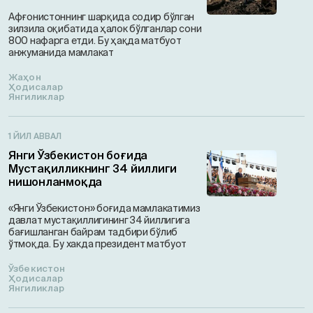
Афғонистоннинг шарқида содир бўлган
зилзила оқибатида ҳалок бўлганлар сони
800 нафарга етди. Бу ҳақда матбуот
анжуманида мамлакат
Жаҳон
Ҳодисалар
Янгиликлар
1 ЙИЛ АВВАЛ
Янги Ўзбекистон боғида
Мустақилликнинг 34 йиллиги
нишонланмоқда
«Янги Ўзбекистон» боғида мамлакатимиз
давлат мустақиллигининг 34 йиллигига
бағишланган байрам тадбири бўлиб
ўтмоқда. Бу хакда президент матбуот
Ўзбекистон
Ҳодисалар
Янгиликлар