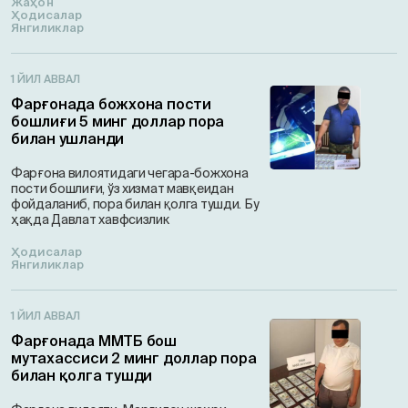
Жаҳон
Ҳодисалар
Янгиликлар
1 ЙИЛ АВВАЛ
Фарғонада божхона пости
бошлиғи 5 минг доллар пора
билан ушланди
Фарғона вилоятидаги чегара-божхона
пости бошлиғи, ўз хизмат мавқеидан
фойдаланиб, пора билан қолга тушди. Бу
ҳақда Давлат хавфсизлик
Ҳодисалар
Янгиликлар
1 ЙИЛ АВВАЛ
Фарғонада ММТБ бош
мутахассиси 2 минг доллар пора
билан қолга тушди