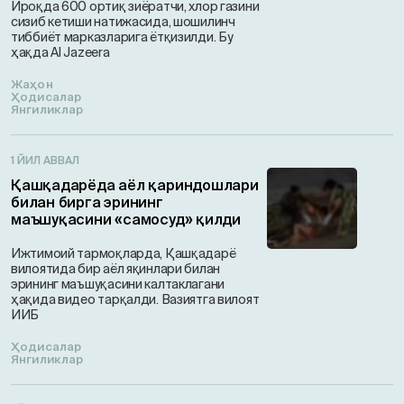
Ироқда 600 ортиқ зиёратчи, хлор газини
сизиб кетиши натижасида, шошилинч
тиббиёт марказларига ётқизилди. Бу
ҳақда Al Jazeera
Жаҳон
Ҳодисалар
Янгиликлар
1 ЙИЛ АВВАЛ
Қашқадарёда аёл қариндошлари
билан бирга эрининг
маъшуқасини «самосуд» қилди
Ижтимоий тармоқларда, Қашқадарё
вилоятида бир аёл яқинлари билан
эрининг маъшуқасини калтаклагани
ҳақида видео тарқалди. Вазиятга вилоят
ИИБ
Ҳодисалар
Янгиликлар