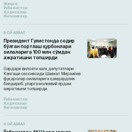
Жаҳон
Ўзбекистон
Ҳодисалар
Янгиликлар
8 ОЙ АВВАЛ
Президент Гулистонда содир
бўлган портлаш қурбонлари
оилаларига 100 млн сўмдан
ажратишни топширди
Сирдарё вилояти халқ депутатлари
Кенгаши сессиясида Шавкат Мирзиёев
фуқаролар оилаларига ҳамдардлик
билдириб, уларга молиявий ёрдам
ажратишни топширди.
Ўзбекистон
Ҳодисалар
Янгиликлар
9 ОЙ АВВАЛ