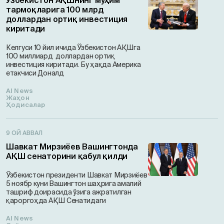
Ўзбекистон АҚШнинг муҳим
тармоқларига 100 млрд
доллардан ортиқ инвестиция
киритади
Келгуси 10 йил ичида Ўзбекистон АҚШга
100 миллиард доллардан ортиқ
инвестиция киритади. Бу ҳақда Америка
етакчиси Доналд
AI News
Жаҳон
Ҳодисалар
9 ОЙ АВВАЛ
Шавкат Мирзиёев Вашингтонда
АҚШ сенаторини қабул қилди
Ўзбекистон президенти Шавкат Мирзиёев
5 ноябр куни Вашингтон шаҳрига амалий
ташриф доирасида ўзига ажратилган
қароргоҳда АҚШ Сенатидаги
AI News