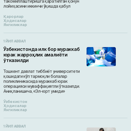
такомиллаштиришга қаратилган қонун
лойиҳасини иккинчи ўқишда қабул
Қарорлар
Ҳодисалар
Янгиликлар
1 ЙИЛ АВВАЛ
Ўзбекистонда илк бор мураккаб
юрак жарроҳлик амалиёти
ўтказилди
Тошкент давлат тиббиёт университети
қошидаги кўп тармоқли болалар
поликлиникасида мураккаб юрак
операцияси муваффақиятли ўтказилди.
Аниқланишича, «Эл-юрт умиди»
Ўзбекистон
Ҳодисалар
Янгиликлар
1 ЙИЛ АВВАЛ