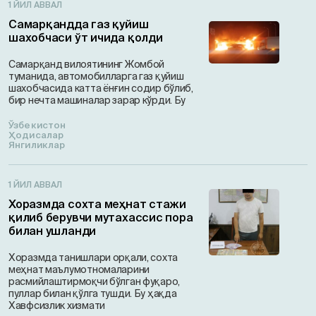
1 ЙИЛ АВВАЛ
Самарқандда газ қуйиш
шахобчаси ўт ичида қолди
Самарқанд вилоятининг Жомбой
туманида, автомобилларга газ қуйиш
шахобчасида катта ёнғин содир бўлиб,
бир нечта машиналар зарар кўрди. Бу
Ўзбекистон
Ҳодисалар
Янгиликлар
1 ЙИЛ АВВАЛ
Хоразмда сохта меҳнат стажи
қилиб берувчи мутахассис пора
билан ушланди
Хоразмда танишлари орқали, сохта
меҳнат маълумотномаларини
расмийлаштирмоқчи бўлган фуқаро,
пуллар билан қўлга тушди. Бу ҳақда
Хавфсизлик хизмати