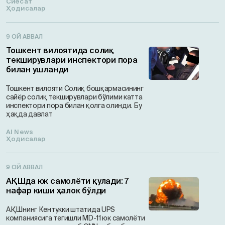
Сиёсат
Ҳодисалар
9 ОЙ АВВАЛ
Тошкент вилоятида солиқ
текширувлари инспектори пора
билан ушланди
Тошкент вилояти Солиқ бошқармасининг
сайёр солиқ текширувлари бўлими катта
инспектори пора билан қолга олинди. Бу
ҳақда давлат
AI News
Ҳодисалар
9 ОЙ АВВАЛ
АҚШда юк самолёти қулади: 7
нафар киши ҳалок бўлди
АҚШнинг Кентукки штатида UPS
компаниясига тегишли MD-11 юк самолёти