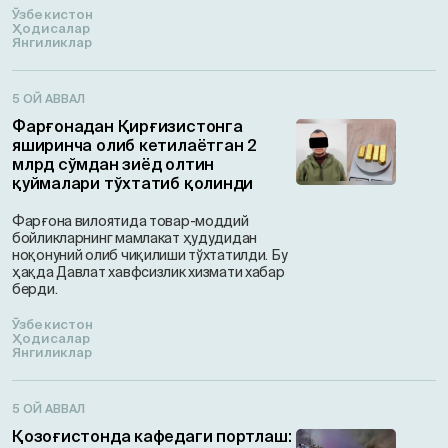
Ўзбекистон
Ҳодисалар
Янгиликлар
5 ОЙ АВВАЛ
Фарғонадан Қирғизистонга
яширинча олиб кетилаётган 2
млрд сўмдан зиёд олтин
қуймалари тўхтатиб қолинди
Фарғона вилоятида товар-моддий
бойликларнинг мамлакат ҳудудидан
ноқонуний олиб чиқилиши тўхтатилди. Бу
ҳақда Давлат хавфсизлик хизмати хабар
берди.
Ўзбекистон
Ҳодисалар
Янгиликлар
5 ОЙ АВВАЛ
Қозоғистонда кафедаги портлаш: