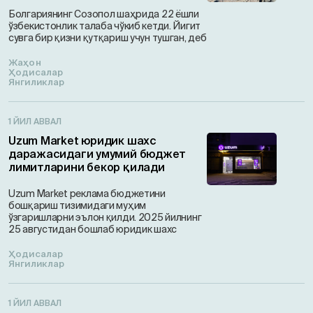
Болгариянинг Созопол шаҳрида 22 ёшли
ўзбекистонлик талаба чўкиб кетди. Йигит
сувга бир қизни қутқариш учун тушган, деб
Жаҳон
Ҳодисалар
Янгиликлар
1 ЙИЛ АВВАЛ
Uzum Market юридик шахс
даражасидаги умумий бюджет
лимитларини бекор қилади
Uzum Market реклама бюджетини
бошқариш тизимидаги муҳим
ўзгаришларни эълон қилди. 2025 йилнинг
25 августидан бошлаб юридик шахс
Ҳодисалар
Янгиликлар
1 ЙИЛ АВВАЛ