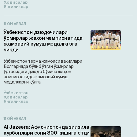
Ҳодисалар
Янгиликлар
11 ОЙ АВВАЛ
Ўзбекистон дзюдочилари
ўсмирлар жаҳон чемпионатида
жамоавий кумуш медалга эга
чиқди
Ўзбекистон терма жамоаси вакиллари
Болгарияда бўлиб ўтган ўсмирлар
ўртасидаги дзюдо бўйича жаҳон
чемпионатида жамоавий кумуш
медалларни қўлга
Ўзбекистон
Ҳодисалар
Янгиликлар
11 ОЙ АВВАЛ
Al Jazeera: Афғонистонда зилзила
қурбонлари сони 800 кишига етди