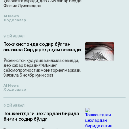
ҳалокатга учради, деб CNN хабар берди.
Фожиа Луисвилдан
AI News
Ҳодисалар
9 ОЙ АВВАЛ
Тожикистонда содир бўлган
зилзила Сирдарёда ҳам сезилди
Ўзбекистон ҳудудида зилзила сезилди,
деб хабар беради ФВБнинг
сейсмопрогностик мониторинг маркази.
Зилзила 5 ноябр куни соат
AI News
Ҳодисалар
9 ОЙ АВВАЛ
Тошкентдаги цехлардан бирида
ёнғин содир бўлди