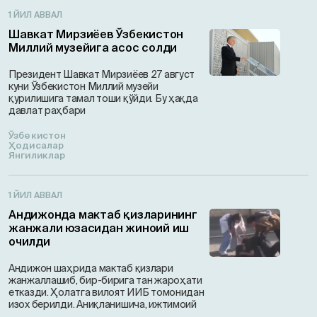
1 ЙИЛ АВВАЛ
Шавкат Мирзиёев Ўзбекистон
Миллий музейига асос солди
Президент Шавкат Мирзиёев 27 август
куни Ўзбекистон Миллий музейи
қурилишига тамал тоши қўйди. Бу ҳақда
давлат раҳбари
Ўзбекистон
Ҳодисалар
Янгиликлар
1 ЙИЛ АВВАЛ
Андижонда мактаб қизларининг
жанжали юзасидан жиноий иш
очилди
Андижон шаҳрида мактаб қизлари
жанжаллашиб, бир-бирига тан жароҳати
етказди. Ҳолатга вилоят ИИБ томонидан
изох берилди. Аниқланишича, ижтимоий