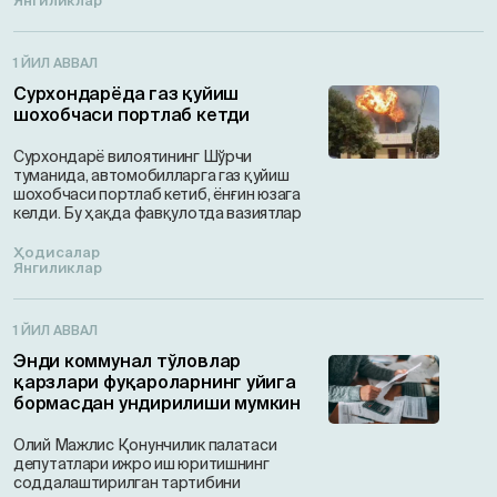
Янгиликлар
1 ЙИЛ АВВАЛ
Сурхондарёда газ қуйиш
шохобчаси портлаб кетди
Сурхондарё вилоятининг Шўрчи
туманида, автомобилларга газ қуйиш
шохобчаси портлаб кетиб, ёнғин юзага
келди. Бу ҳақда фавқулотда вазиятлар
Ҳодисалар
Янгиликлар
1 ЙИЛ АВВАЛ
Энди коммунал тўловлар
қарзлари фуқароларнинг уйига
бормасдан ундирилиши мумкин
Олий Мажлис Қонунчилик палатаси
депутатлари ижро иш юритишнинг
соддалаштирилган тартибини