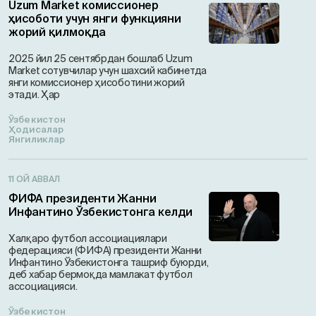
Uzum Market комиссионер
ҳисоботи учун янги функцияни
жорий қилмоқда
2025 йил 25 сентябрдан бошлаб Uzum
Market сотувчилар учун шахсий кабинетда
янги комиссионер ҳисоботини жорий
этади. Ҳар
Ўзбекистон
Ҳодисалар
Янгиликлар
11 ОЙ АВВАЛ
ФИФА президенти Жанни
Инфантино Ўзбекистонга келди
Халқаро футбол ассоциациялари
федерацияси (ФИФА) президенти Жанни
Инфантино Ўзбекистонга ташриф буюрди,
деб хабар бермоқда мамлакат футбол
ассоциацияси.
Ўзбекистон