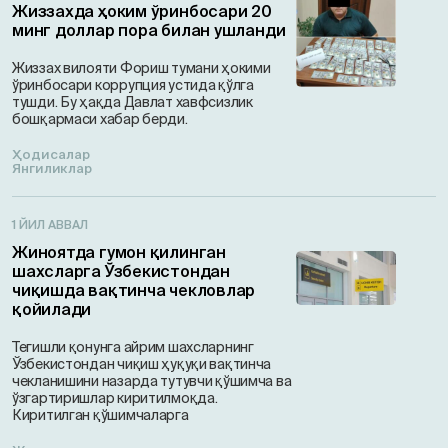
Жиззахда ҳоким ўринбосари 20
минг доллар пора билан ушланди
Жиззах вилояти Фориш тумани ҳокими
ўринбосари коррупция устида қўлга
тушди. Бу ҳақда Давлат хавфсизлик
бошқармаси хабар берди.
Ҳодисалар
Янгиликлар
1 ЙИЛ АВВАЛ
Жиноятда гумон қилинган
шахсларга Ўзбекистондан
чиқишда вақтинча чекловлар
қойилади
Тегишли қонунга айрим шахсларнинг
Ўзбекистондан чиқиш ҳуқуқи вақтинча
чекланишини назарда тутувчи қўшимча ва
ўзгартиришлар киритилмоқда.
Киритилган қўшимчаларга