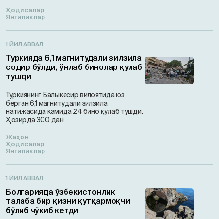
Ҳодисалар
Янгиликлар
1 ЙИЛ АВВАЛ
Туркияда 6,1 магнитудали зилзила
содир бўлди, ўнлаб бинолар қулаб
тушди
Туркиянинг Балыкесир вилоятида юз
берган 6,1 магнитудали зилзила
натижасида камида 24 бино қулаб тушди.
Ҳозирда 300 дан
Жаҳон
Ҳодисалар
Янгиликлар
1 ЙИЛ АВВАЛ
Болгарияда ўзбекистонлик
талаба бир қизни қутқармоқчи
бўлиб чўкиб кетди