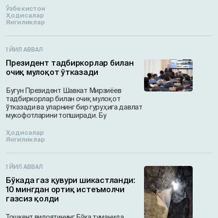
Ўзбекистон
Ҳодисалар
Янгиликлар
1 ЙИЛ АВВАЛ
Президент тадбиркорлар билан
очиқ мулоқот ўтказади
Бугун Президент Шавкат Мирзиёев
тадбиркорлар билан очиқ мулоқот
ўтказади ва уларнинг бир гуруҳига давлат
мукофотларини топширади. Бу
Ҳодисалар
Янгиликлар
1 ЙИЛ АВВАЛ
Бўкада газ қувури шикастланди:
10 мингдан ортиқ истеъмолчи
газсиз қолди
Тошкент вилоятининг Бўка туманида