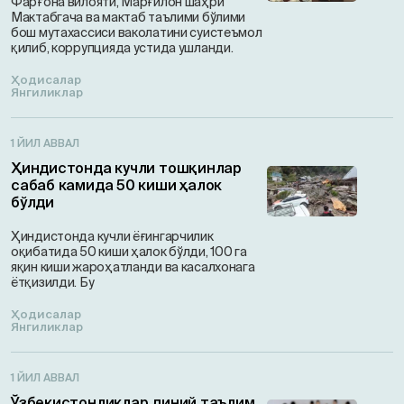
Фарғона вилояти, Марғилон шаҳри
Мактабгача ва мактаб таълими бўлими
бош мутахассиси ваколатини суистеъмол
қилиб, коррупцияда устида ушланди.
Ҳодисалар
Янгиликлар
1 ЙИЛ АВВАЛ
Ҳиндистонда кучли тошқинлар
сабаб камида 50 киши ҳалок
бўлди
Ҳиндистонда кучли ёғингарчилик
оқибатида 50 киши ҳалок бўлди, 100 га
яқин киши жароҳатланди ва касалхонага
ётқизилди. Бу
Ҳодисалар
Янгиликлар
1 ЙИЛ АВВАЛ
Ўзбекистонликлар диний таълим