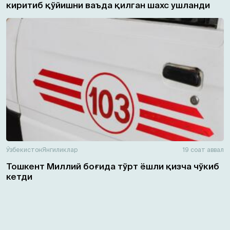
киритиб қўйишни ваъда қилган шахс ушланди
Ўзбекистон
Янгиликлар
19 соат аввал
Тошкент Миллий боғида тўрт ёшли қизча чўкиб
кетди