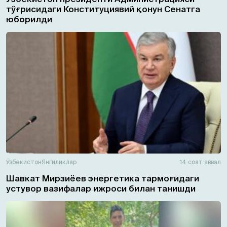
тўғрисидаги Конституциявий қонун Сенатга
юборилди
Ўзбекистон
Янгиликлар
14 соат аввал
Шавкат Мирзиёев энергетика тармоғидаги
устувор вазифалар ижроси билан танишди