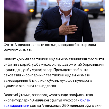
Фото: Aндижон вилояти соғлиқни сақлаш бошқармаси
матбуот хизмати
Вилоят ҳокими тез тиббий ёрдам хизматининг иш фаолияти
сифатига қараб, ушбу мукофотлар давом этиб борилишини,
шунингдек, ушбу мукофотлар Президент ва бошқа
саховатли инсонларнинг тез тиббий ёрдам хизмати
вакилларининг 5 миллион сўмлик мукофот пулларига
қўшимча эканлиги таъкидлаган.
Эслатиб ўтамиз, аввалроқ Фарғонада профилактика
инспекторлари 10 миллион сўм пул мукофоти
билан
тақдирлангани
ҳамда Андижонда 250 миллион сўмга яқин