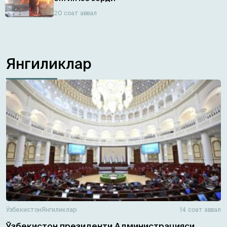
20 соат аввал
Янгиликлар
Ўзбекистон
Янгиликлар
14 соат аввал
Ўзбекистон президенти Администрацияси