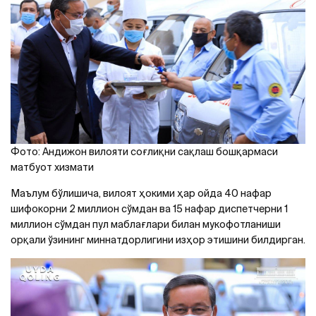
Фото: Aндижон вилояти соғлиқни сақлаш бошқармаси
матбуот хизмати
Маълум бўлишича, вилоят ҳокими ҳар ойда 40 нафар
шифокорни 2 миллион сўмдан ва 15 нафар диспетчерни 1
миллион сўмдан пул маблағлари билан мукофотланиши
орқали ўзининг миннатдорлигини изҳор этишини билдирган.