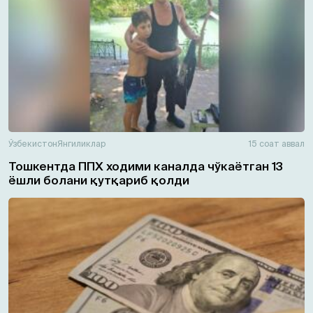
Ўзбекистон
Янгиликлар
15 соат аввал
Тошкентда ППХ ходими каналда чўкаётган 13
ёшли болани қутқариб қолди