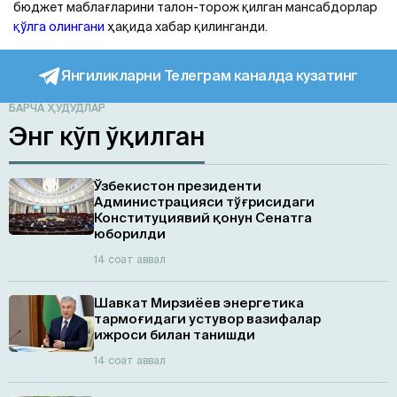
бюджет маблағларини талон-торож қилган мансабдорлар
қўлга олингани
ҳақида хабар қилинганди.
Янгиликларни Телеграм каналда кузатинг
БАРЧА ҲУДУДЛАР
Энг кўп ўқилган
Ўзбекистон президенти
Администрацияси тўғрисидаги
Конституциявий қонун Сенатга
юборилди
14 соат аввал
Шавкат Мирзиёев энергетика
тармоғидаги устувор вазифалар
ижроси билан танишди
14 соат аввал