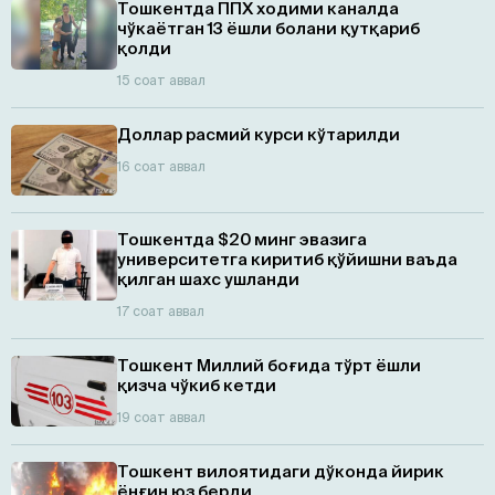
Тошкентда ППХ ходими каналда
чўкаётган 13 ёшли болани қутқариб
қолди
15 соат аввал
Доллар расмий курси кўтарилди
16 соат аввал
Тошкентда $20 минг эвазига
университетга киритиб қўйишни ваъда
қилган шахс ушланди
17 соат аввал
Тошкент Миллий боғида тўрт ёшли
қизча чўкиб кетди
19 соат аввал
Тошкент вилоятидаги дўконда йирик
ёнғин юз берди