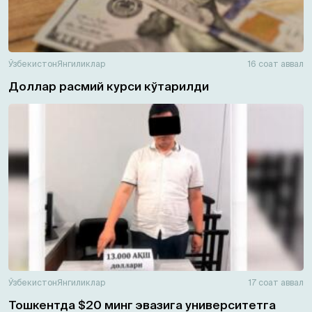
Ўзбекистон
Янгиликлар
16 соат аввал
Доллар расмий курси кўтарилди
Ўзбекистон
Янгиликлар
17 соат аввал
Тошкентда $20 минг эвазига университетга