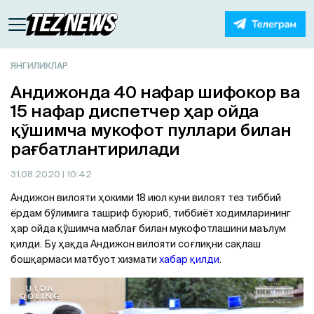
ЯНГИЛИКЛАР
Aндижонда 40 нафар шифокор ва
15 нафар диспетчер ҳар ойда
қўшимча мукофот пуллари билан
рағбатлантирилади
31.08.2020
| 10:42
Aндижон вилояти ҳокими 18 июл куни вилоят тез тиббий
ёрдам бўлимига ташриф буюриб, тиббиёт ходимларининг
ҳар ойда қўшимча маблағ билан мукофотлашини маълум
қилди. Бу ҳақда Aндижон вилояти соғлиқни сақлаш
бошқармаси матбуот хизмати
хабар қилди
.