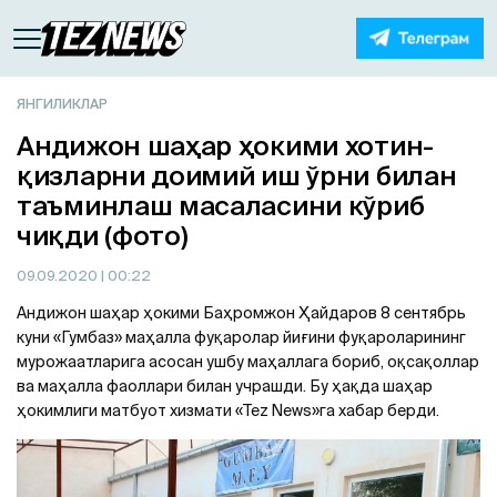
ЯНГИЛИКЛАР
Aндижон шаҳар ҳокими хотин-
қизларни доимий иш ўрни билан
таъминлаш масаласини кўриб
чиқди (фото)
09.09.2020
| 00:22
Aндижон шаҳар ҳокими Баҳромжон Ҳайдаров 8 сентябрь
куни «Гумбаз» маҳалла фуқаролар йиғини фуқароларининг
мурожаатларига асосан ушбу маҳаллага бориб, оқсақоллар
ва маҳалла фаоллари билан учрашди. Бу ҳақда шаҳар
ҳокимлиги матбуот хизмати «Tez News»га хабар берди.