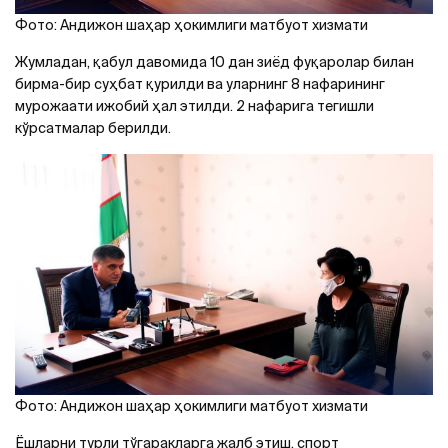
Фото: Андижон шаҳар ҳокимлиги матбуот хизмати
Жумладан, қабул давомида 10 дан зиёд фуқаролар билан
бирма-бир суҳбат қурилди ва уларнинг 8 нафарининг
мурожаати ижобий ҳал этилди. 2 нафарига тегишли
кўрсатмалар берилди.
Фото: Андижон шаҳар ҳокимлиги матбуот хизмати
Ёшларни турли тўгаракларга жалб этиш, спорт