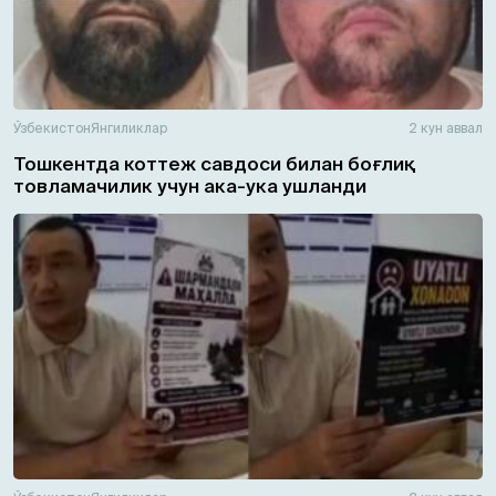
Ўзбекистон
Янгиликлар
2 кун аввал
Тошкентда коттеж савдоси билан боғлиқ
товламачилик учун ака-ука ушланди