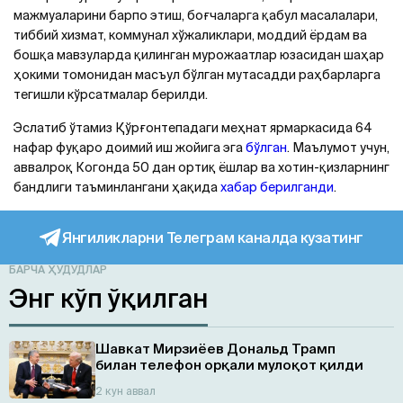
мажмуаларини барпо этиш, боғчаларга қабул масалалари,
тиббий хизмат, коммунал хўжаликлари, моддий ёрдам ва
бошқа мавзуларда қилинган мурожаатлар юзасидан шаҳар
ҳокими томонидан масъул бўлган мутасадди раҳбарларга
тегишли кўрсатмалар берилди.
Эслатиб ўтамиз Қўрғонтепадаги меҳнат ярмаркасида 64
нафар фуқаро доимий иш жойига эга
бўлган
. Маълумот учун,
аввалроқ Когонда 50 дан ортиқ ёшлар ва хотин-қизларнинг
бандлиги таъминлангани ҳақида
хабар берилганди
.
Янгиликларни Телеграм каналда кузатинг
БАРЧА ҲУДУДЛАР
Энг кўп ўқилган
Шавкат Мирзиёев Дональд Трамп
билан телефон орқали мулоқот қилди
2 кун аввал