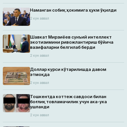
Наманган собиқ ҳокимига ҳукм ўқилди
2 кун аввал
Шавкат Мирзиёев сунъий интеллект
экотизимини ривожлантириш бўйича
вазифаларни белгилаб берди
2 кун аввал
Доллар курси кўтарилишда давом
этмоқда
2 кун аввал
Тошкентда коттеж савдоси билан
боғлиқ товламачилик учун ака-ука
ушланди
2 кун аввал