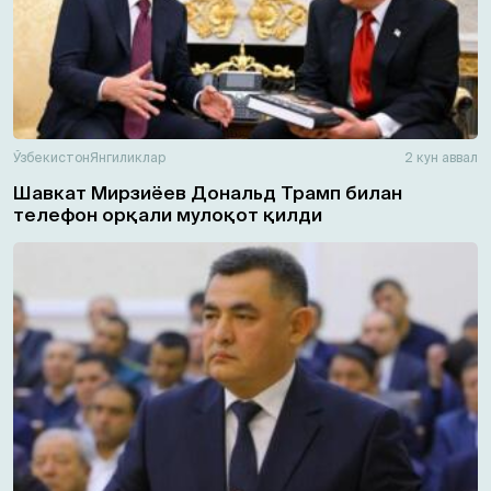
Ўзбекистон
Янгиликлар
2 кун аввал
Шавкат Мирзиёев Дональд Трамп билан
телефон орқали мулоқот қилди