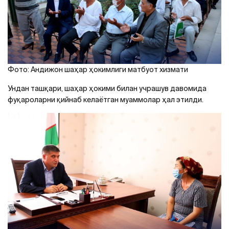
Фото: Андижон шаҳар ҳокимлиги матбуот хизмати
Ундан ташқари, шаҳар ҳокими билан учрашув давомида
фуқароларни қийнаб келаётган муаммолар ҳал этилди.