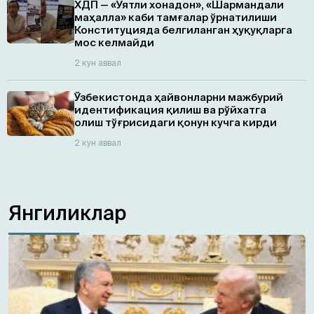
ХДП — «Уятли хонадон», «Шармандали
маҳалла» каби тамғалар ўрнатилиши
Конституцияда белгиланган ҳуқуқларга
мос келмайди
2 кун аввал
Ўзбекистонда ҳайвонларни мажбурий
идентификация қилиш ва рўйхатга
олиш тўғрисидаги қонун кучга кирди
2 кун аввал
Янгиликлар