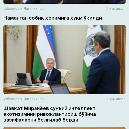
Ўзбекистон
Янгиликлар
2 кун аввал
Наманган собиқ ҳокимига ҳукм ўқилди
Ўзбекистон
Янгиликлар
2 кун аввал
Шавкат Мирзиёев сунъий интеллект
экотизимини ривожлантириш бўйича
вазифаларни белгилаб берди