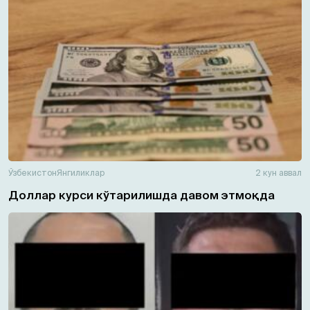
Ўзбекистон
Янгиликлар
2 кун аввал
Доллар курси кўтарилишда давом этмоқда