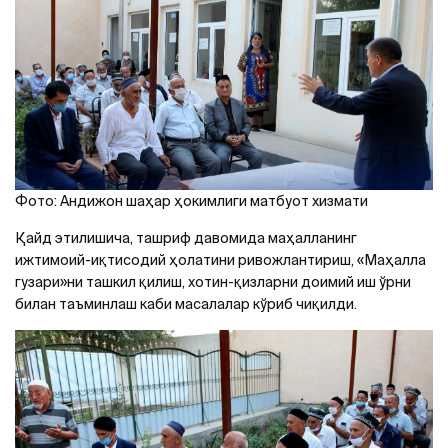
Фото: Андижон шаҳар ҳокимлиги матбуот хизмати
Қайд этилишича, ташриф давомида маҳалланинг
ижтимоий-иқтисодий ҳолатини ривожлантириш, «Маҳалла
гузари»ни ташкил қилиш, хотин-қизларни доимий иш ўрни
билан таъминлаш каби масалалар кўриб чиқилди.