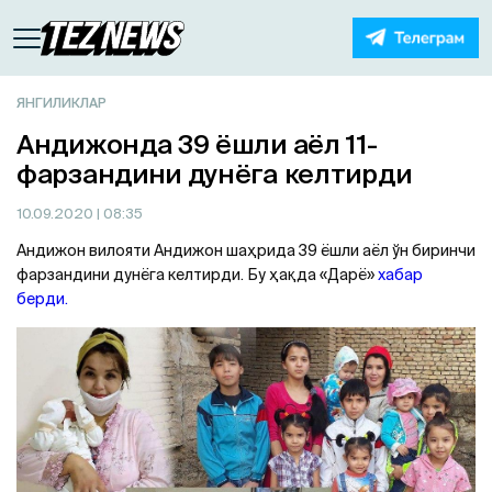
ЯНГИЛИКЛАР
Андижонда 39 ёшли аёл 11-
фарзандини дунёга келтирди
10.09.2020
| 08:35
Андижон вилояти Андижон шаҳрида 39 ёшли аёл ўн биринчи
фарзандини дунёга келтирди. Бу ҳақда «Дарё»
хабар
берди.