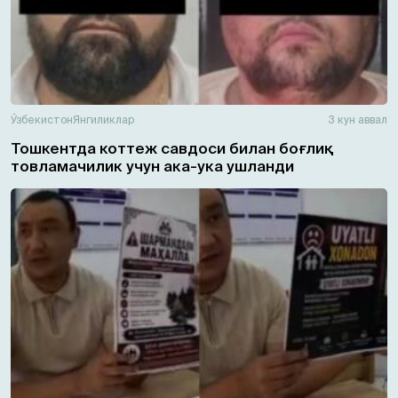
Ўзбекистон
Янгиликлар
3 кун аввал
Тошкентда коттеж савдоси билан боғлиқ
товламачилик учун ака-ука ушланди