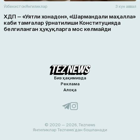
Ўзбекистон
Янгиликлар
3 кун аввал
ХДП — «Уятли хонадон», «Шармандали маҳалла»
каби тамғалар ўрнатилиши Конституцияда
белгиланган ҳуқуқларга мос келмайди
Биз ҳақимизда
Реклама
Алоқа
© 2020 — 2026, Teznews
Янгиликлар Teznews’дан бошланади