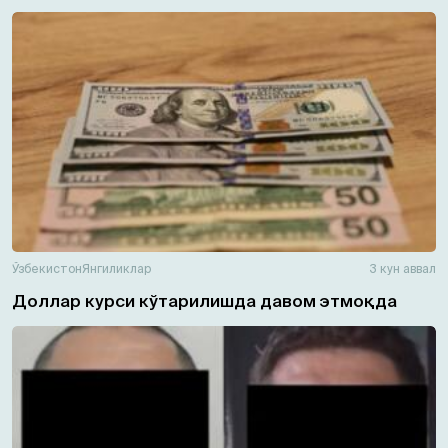
Ўзбекистон
Янгиликлар
3 кун аввал
Доллар курси кўтарилишда давом этмоқда