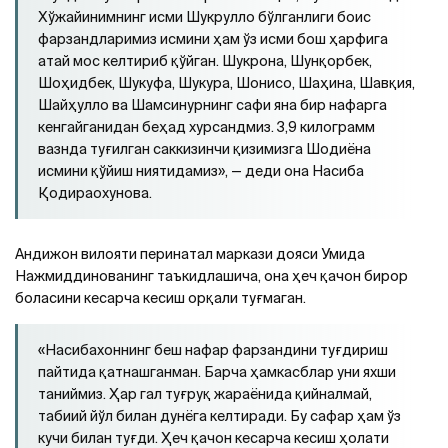
Хўжайинимнинг исми Шукрулло бўлганлиги боис
фарзандларимиз исмини ҳам ўз исми бош ҳарфига
атай мос келтириб қўйган. Шукрона, Шунқорбек,
Шоҳидбек, Шукуфа, Шукура, Шонисо, Шаҳина, Шавқия,
Шайҳулло ва Шамсинурнинг сафи яна бир нафарга
кенгайганидан беҳад хурсандмиз. 3,9 килограмм
вазнда туғилган саккизинчи қизимизга Шодиёна
исмини қўйиш ниятидамиз», — деди она Насиба
Қодираохунова.
Андижон вилояти перинатал маркази дояси Умида
Нажмиддинованинг таъкидлашича, она ҳеч қачон бирор
боласини кесарча кесиш орқали туғмаган.
«Насибахоннинг беш нафар фарзандини туғдириш
пайтида қатнашганман. Барча ҳамкасблар уни яхши
таниймиз. Ҳар гал туғруқ жараёнида қийналмай,
табиий йўл билан дунёга келтиради. Бу сафар ҳам ўз
кучи билан туғди. Ҳеч қачон кесарча кесиш ҳолати