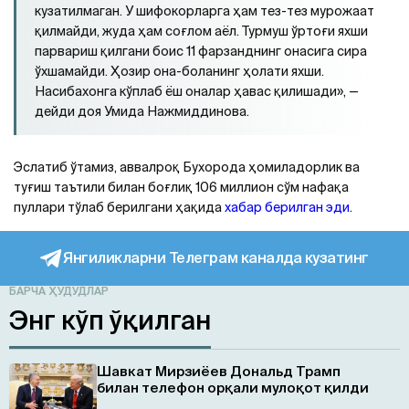
кузатилмаган. У шифокорларга ҳам тез-тез мурожаат
қилмайди, жуда ҳам соғлом аёл. Турмуш ўртоғи яхши
парвариш қилгани боис 11 фарзанднинг онасига сира
ўхшамайди. Ҳозир она-боланинг ҳолати яхши.
Насибахонга кўплаб ёш оналар ҳавас қилишади», —
дейди доя Умида Нажмиддинова.
Эслатиб ўтамиз, аввалроқ Бухорода ҳомиладорлик ва
туғиш таътили билан боғлиқ 106 миллион сўм нафақа
пуллари тўлаб берилгани ҳақида
хабар берилган эди
.
Янгиликларни Телеграм каналда кузатинг
БАРЧА ҲУДУДЛАР
Энг кўп ўқилган
Шавкат Мирзиёев Дональд Трамп
билан телефон орқали мулоқот қилди