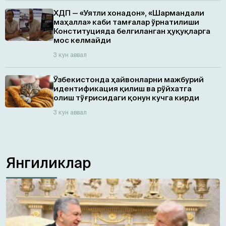
ХДП — «Уятли хонадон», «Шармандали
маҳалла» каби тамғалар ўрнатилиши
Конституцияда белгиланган ҳуқуқларга
мос келмайди
3 кун аввал
Ўзбекистонда ҳайвонларни мажбурий
идентификация қилиш ва рўйхатга
олиш тўғрисидаги қонун кучга кирди
3 кун аввал
Янгиликлар