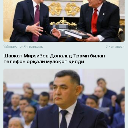
Ўзбекистон
Янгиликлар
3 кун аввал
Шавкат Мирзиёев Дональд Трамп билан
телефон орқали мулоқот қилди