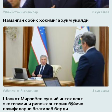
Ўзбекистон
Янгиликлар
3 кун аввал
Наманган собиқ ҳокимига ҳукм ўқилди
Ўзбекистон
Янгиликлар
3 кун аввал
Шавкат Мирзиёев сунъий интеллект
экотизимини ривожлантириш бўйича
вазифаларни белгилаб берди