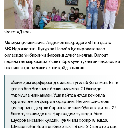
Фото: «Дарё»
Маълум қилинишича, Андижон шаҳридаги «Янги ҳаёт»
МФЙда яшовчи Шукур ва Насиба Қодирохуновлар
оиласида ўн биринчи фарзанд дунёга келган. Вилоят
перинатал марказида 7 сентябрь куни туғилган чақалоқ ва
онанинг аҳволи яхши экани қайд этилган.
«Ўзим ҳам серфарзанд оилада туғилиб ўсганман. Етти
қиз ва бир ўғилнинг бешинчисиман. 21 ёшимда
турмушга чиққанман. Ўша пайтда жуда кеч оила
қурдим, деган фикрда юрардим. Негаки синфдош
қизларнинг деярли барчаси оилали бўлган эди-да. 22
ёшга тўлганимда илк фарзандим туғилди. Унга
Шукрона исмини қўйдик. Тўнғичим ҳозир 18 ёшда.
Шундан сўнг Яратган бир этак – 8 қиз, 3 ўғил ато этди.