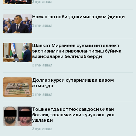
3 кун аввал
Наманган собиқ ҳокимига ҳукм ўқилди
3 кун аввал
Шавкат Мирзиёев сунъий интеллект
экотизимини ривожлантириш бўйича
вазифаларни белгилаб берди
3 кун аввал
Доллар курси кўтарилишда давом
этмоқда
3 кун аввал
Тошкентда коттеж савдоси билан
боғлиқ товламачилик учун ака-ука
ушланди
3 кун аввал