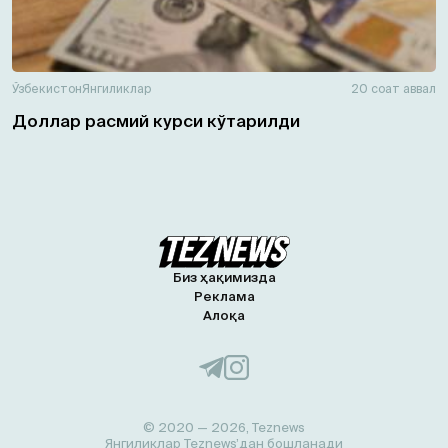
Ўзбекистон
Янгиликлар
20 соат аввал
Доллар расмий курси кўтарилди
Биз ҳақимизда
Реклама
Алоқа
© 2020 — 2026, Teznews
Янгиликлар Teznews’дан бошланади