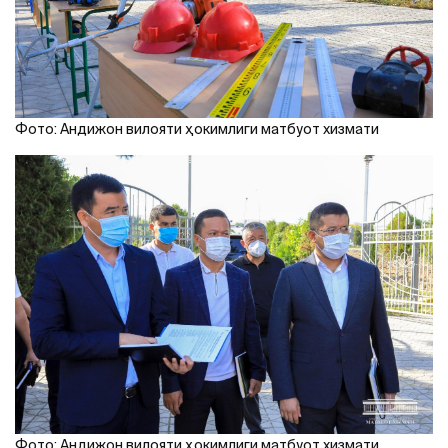
Фото: Андижон вилояти ҳокимлиги матбуот хизмати
Фото: Андижон вилояти ҳокимлиги матбуот хизмати