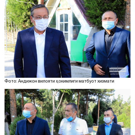
Фото: Андижон вилояти ҳокимлиги матбуот хизмати