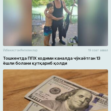
Ўзбекистон
Янгиликлар
19 соат аввал
Тошкентда ППХ ходими каналда чўкаётган 13
ёшли болани қутқариб қолди