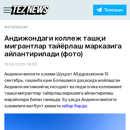
ЯНГИЛИКЛАР
Андижондаги коллеж ташқи
мигрантлар тайёрлаш марказига
айлантирилади (фото)
15.09.2020
| 19:30
Андижон вилояти ҳокими Шуҳрат Абдураҳмонов 15
сентябрь, сешанба куни Боғишамол даҳасида жойлашган
Андижон ижтимоий иқтисодиёт ва педагогика коллежиинг
ташқи мигрантлар тайёрлаш марказига айлантирилиш
жараёнлари билан танишди. Бу ҳақда Андижон вилояти
ҳокимлиги матбуот хизмати
хабар берди
.