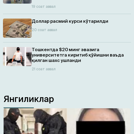
19 соат аввал
Доллар расмий курси кўтарилди
20 соат аввал
Тошкентда $20 минг эвазига
университетга киритиб қўйишни ваъда
қилган шахс ушланди
21 соат аввал
Янгиликлар