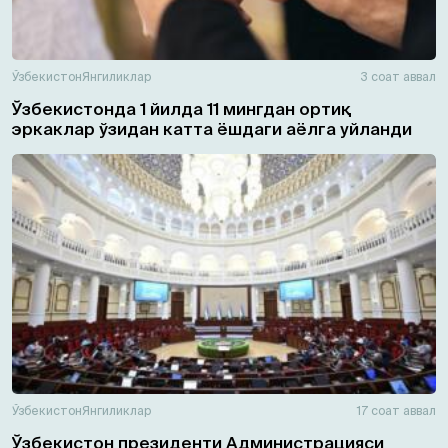
Ўзбекистон
Янгиликлар
3 соат аввал
Ўзбекистонда 1 йилда 11 мингдан ортиқ
эркаклар ўзидан катта ёшдаги аёлга уйланди
Ўзбекистон
Янгиликлар
17 соат аввал
Ўзбекистон президенти Администрацияси