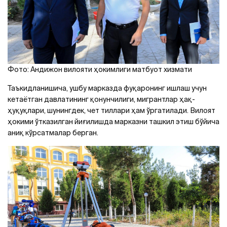
Фото: Андижон вилояти ҳокимлиги матбуот хизмати
Таъкидланишича, ушбу марказда фуқаронинг ишлаш учун
кетаётган давлатининг қонунчилиги, мигрантлар ҳақ-
ҳуқуқлари, шунингдек, чет тиллари ҳам ўргатилади. Вилоят
ҳокими ўтказилган йиғилишда марказни ташкил этиш бўйича
аниқ кўрсатмалар берган.