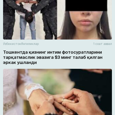
Ўзбекистон
Янгиликлар
1 соат аввал
Тошкентда қизнинг интим фотосуратларини
тарқатмаслик эвазига $3 минг талаб қилган
эркак ушланди