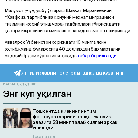
Малумот учун, ушбу ўзгариш Шавкат Мирзиёевнинг
«Хавфсиз, тартибли ва қонуний меҳнат миграцияси
тизимини жорий этиш чора-тадбирлари тўғрисида»ги
қарори ижросини таъминлаш юзасидан амалга оширилади.
Аввалроқ Ўзбекистон хориждаги 10 мингга яқин
эҳтиёжманд фуқаросига 40 доллардан бир марталик
моддий ёрдам кўрсатиши ҳақида
хабар берилганди
.
Янгиликларни Телеграм каналда кузатинг
БАРЧА ҲУДУДЛАР
Энг кўп ўқилган
Тошкентда қизнинг интим
фотосуратларини тарқатмаслик
эвазига $3 минг талаб қилган эркак
ушланди
1 соат аввал