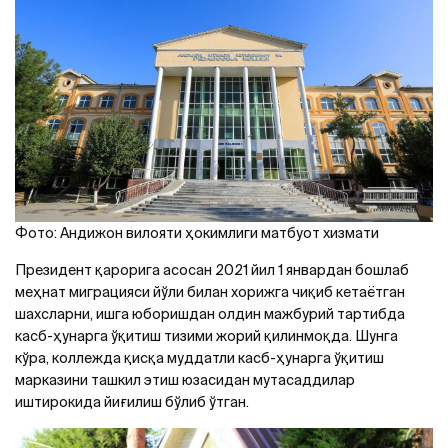
Фото: Андижон вилояти ҳокимлиги матбуот хизмати
Президент қарорига асосан 2021 йил 1 январдан бошлаб
меҳнат миграцияси йўли билан хорижга чиқиб кетаётган
шахсларни, ишга юборишдан олдин мажбурий тартибда
касб-ҳунарга ўқитиш тизими жорий қилинмоқда. Шунга
кўра, коллежда қисқа муддатли касб-ҳунарга ўқитиш
марказини ташкил этиш юзасидан мутасаддилар
иштирокида йиғилиш бўлиб ўтган.