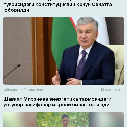
тўғрисидаги Конституциявий қонун Сенатга
юборилди
Ўзбекистон
Янгиликлар
18 соат аввал
Шавкат Мирзиёев энергетика тармоғидаги
устувор вазифалар ижроси билан танишди