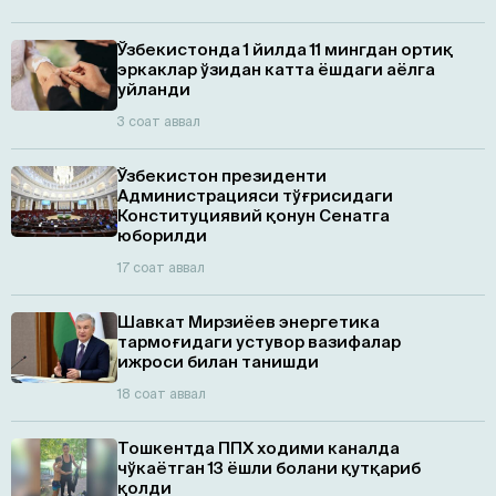
Ўзбекистонда 1 йилда 11 мингдан ортиқ
эркаклар ўзидан катта ёшдаги аёлга
уйланди
3 соат аввал
Ўзбекистон президенти
Администрацияси тўғрисидаги
Конституциявий қонун Сенатга
юборилди
17 соат аввал
Шавкат Мирзиёев энергетика
тармоғидаги устувор вазифалар
ижроси билан танишди
18 соат аввал
Тошкентда ППХ ходими каналда
чўкаётган 13 ёшли болани қутқариб
қолди