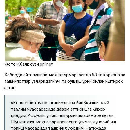
Фото: «Халқ сўзи online»
Хабарда айтилишича, мехнат ярмаркасида 58 та корхона ва
ташкилотлар ўзларидаги 94 та бўш иш ўрни билан иштирок
этган.
«Коллежни тамомлаганимдан кейин ўқишни олий
таълим муассасасида давом эттиришга қарор
қилдим. Афсуски, уч йиллик уринишларим зое кетди.
Шунинг учун меҳнат ярмаркасига ўзимга муносиб иш
топиш мақсадида ташриф буюрдим. Натижада