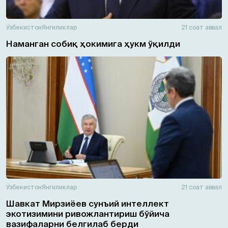
Ўзбекистон
Янгиликлар
21 соат аввал
Наманган собиқ ҳокимига ҳукм ўқилди
Ўзбекистон
Янгиликлар
21 соат аввал
Шавкат Мирзиёев сунъий интеллект
экотизимини ривожлантириш бўйича
вазифаларни белгилаб берди