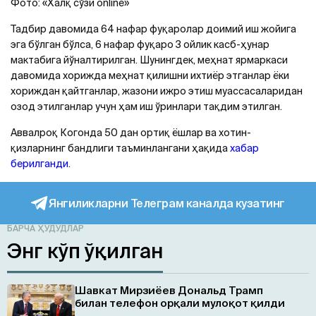
Фото: «Халқ сўзи online»
Тадбир давомида 64 нафар фуқаролар доимий иш жойига
эга бўлган бўлса, 6 нафар фуқаро 3 ойлик касб-ҳунар
мактабига йўналтирилган. Шунингдек, меҳнат ярмаркаси
давомида хорижда меҳнат қилишни ихтиёр этганлар ёки
хориждан қайтганлар, жазони ижро этиш муассасаларидан
озод этилганлар учун ҳам иш ўринлари тақдим этилган.
Аввалроқ Когонда 50 дан ортиқ ёшлар ва хотин-
қизларнинг бандлиги таъминлангани ҳақида
хабар
берилганди
.
Янгиликларни Телеграм каналда кузатинг
БАРЧА ҲУДУДЛАР
Энг кўп ўқилган
Шавкат Мирзиёев Дональд Трамп
билан телефон орқали мулоқот қилди