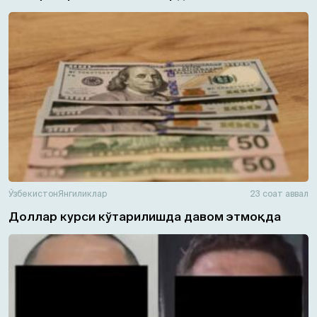
Ўзбекистон
Янгиликлар
23 соат аввал
Доллар курси кўтарилишда давом этмоқда