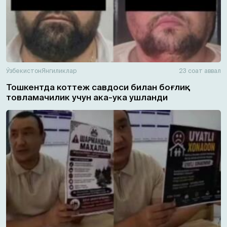
Ўзбекистон
Янгиликлар
23 соат аввал
Тошкентда коттеж савдоси билан боғлиқ
товламачилик учун ака-ука ушланди