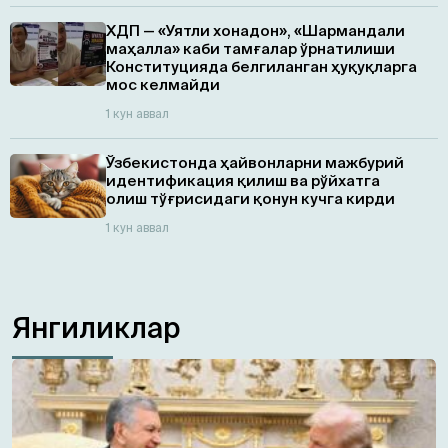
ХДП — «Уятли хонадон», «Шармандали
маҳалла» каби тамғалар ўрнатилиши
Конституцияда белгиланган ҳуқуқларга
мос келмайди
1 кун аввал
Ўзбекистонда ҳайвонларни мажбурий
идентификация қилиш ва рўйхатга
олиш тўғрисидаги қонун кучга кирди
1 кун аввал
Янгиликлар