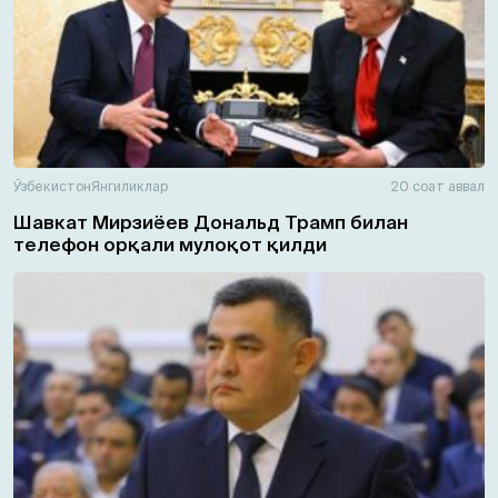
Ўзбекистон
Янгиликлар
20 соат аввал
Шавкат Мирзиёев Дональд Трамп билан
телефон орқали мулоқот қилди