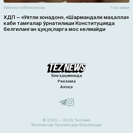
Ўзбекистон
Янгиликлар
1 кун аввал
ХДП — «Уятли хонадон», «Шармандали маҳалла»
каби тамғалар ўрнатилиши Конституцияда
белгиланган ҳуқуқларга мос келмайди
Биз ҳақимизда
Реклама
Алоқа
© 2020 — 2026, Teznews
Янгиликлар Teznews’дан бошланади