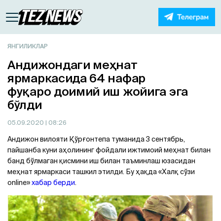
ЯНГИЛИКЛАР
Андижондаги меҳнат
ярмаркасида 64 нафар
фуқаро доимий иш жойига эга
бўлди
05.09.2020
| 08:26
Андижон вилояти Қўрғонтепа туманида 3 сентябрь,
пайшанба куни аҳолининг фойдали ижтимоий меҳнат билан
банд бўлмаган қисмини иш билан таъминлаш юзасидан
меҳнат ярмаркаси ташкил этилди. Бу ҳақда «Халқ сўзи
online»
хабар берди
.