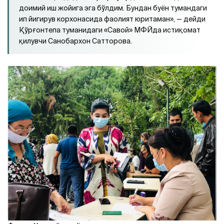
доимий иш жойига эга бўлдим. Бундан буён тумандаги
ип йигирув корхонасида фаолият юритаман», — дейди
Қўрғонтепа туманидаги «Савой» МФЙда истиқомат
қилувчи Санобархон Сатторова.