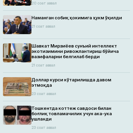
20 соат аввал
Наманган собиқ ҳокимига ҳукм ўқилди
21 соат аввал
Шавкат Мирзиёев сунъий интеллект
экотизимини ривожлантириш бўйича
вазифаларни белгилаб берди
21 соат аввал
Доллар курси кўтарилишда давом
этмоқда
23 соат аввал
Тошкентда коттеж савдоси билан
боғлиқ товламачилик учун ака-ука
ушланди
23 соат аввал