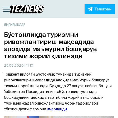
ЯНГИЛИКЛАР
Бўстонлиқда туризмни
ривожлантириш мақсадида
алоҳида маъмурий бошқарув
тизими жорий қилинади
28.08.2020
| 11:10
Тошкент вилояти Бўстонлиқ туманида туризмни
ривожлантириш мақсадида алоҳида маъмурий бошқарув
тизими жорий қилинади. Бу ҳақда 27 август, пайшанба куни
Ўзбекистон Президентининг «Бўстонлиқ туманида
бошқарувнинг алоҳида тартибини жорий этиш орқали
туризмни жадал ривожлантириш чора-тадбирлари
тўғрисида»ги фармони
имзоланди
.