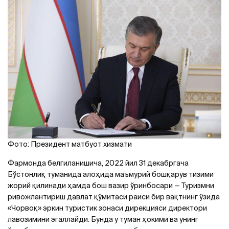
Фото: Президент матбуот хизмати
Фармонда белгиланишича, 2022 йил 31 декабргача
Бўстонлиқ туманида алоҳида маъмурий бошқарув тизими
жорий қилинади ҳамда бош вазир ўринбосари — Туризмни
ривожлантириш давлат қўмитаси раиси бир вақтнинг ўзида
«Чорвоқ» эркин туристик зонаси дирекцияси директори
лавозимини эгаллайди. Бунда у туман ҳокими ва унинг