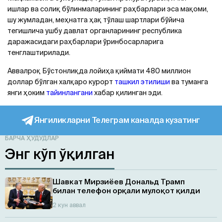
ишлар ва солиқ бўлинмаларининг раҳбарлари эса мақоми,
шу жумладан, меҳнатга ҳақ тўлаш шартлари бўйича
тегишлича ушбу давлат органларининг республика
даражасидаги раҳбарлари ўринбосарларига
тенглаштирилади.
Аввалроқ Бўстонлиқда лойиҳа қиймати 480 миллион
доллар бўлган халқаро курорт
ташкил этилиши
ва туманга
янги ҳоким
тайинлангани
хабар қилинган эди.
Янгиликларни Телеграм каналда кузатинг
БАРЧА ҲУДУДЛАР
Энг кўп ўқилган
Шавкат Мирзиёев Дональд Трамп
билан телефон орқали мулоқот қилди
2 кун аввал