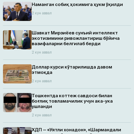
Наманган собиқ ҳокимига ҳукм ўқилди
2 кун аввал
Шавкат Мирзиёев сунъий интеллект
экотизимини ривожлантириш бўйича
вазифаларни белгилаб берди
2 кун аввал
Доллар курси кўтарилишда давом
этмоқда
2 кун аввал
Тошкентда коттеж савдоси билан
боғлиқ товламачилик учун ака-ука
ушланди
2 кун аввал
ХДП — «Уятли хонадон», «Шармандали