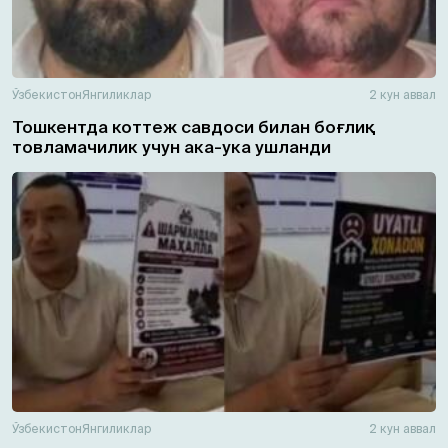
Ўзбекистон
Янгиликлар
2 кун аввал
Тошкентда коттеж савдоси билан боғлиқ
товламачилик учун ака-ука ушланди
Ўзбекистон
Янгиликлар
2 кун аввал