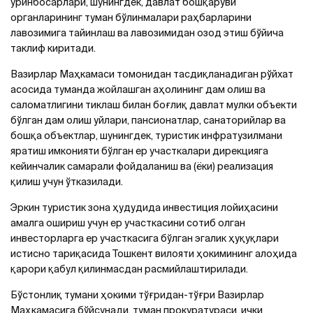
ўринбосарлари, шунингдек, давлат бошқаруви
органларининг туман бўлинмалари раҳбарларини
лавозимига тайинлаш ва лавозимидан озод этиш бўйича
таклиф киритади.
Вазирлар Маҳкамаси томонидан тасдиқланадиган рўйхат
асосида туманда жойлашган аҳолининг дам олиш ва
саломатлигини тиклаш билан боғлиқ давлат мулки объекти
бўлган дам олиш уйлари, пансионатлар, санаторийлар ва
бошқа объектлар, шунингдек, туристик инфратузилмани
яратиш имконияти бўлган ер участкалари дирекцияга
кейинчалик самарали фойдаланиш ва (ёки) реализация
қилиш учун ўтказилади.
Эркин туристик зона ҳудудида инвестиция лойиҳасини
амалга ошириш учун ер участкасини сотиб олган
инвесторларга ер участкасига бўлган эгалик ҳуқуқлари
истисно тариқасида Тошкент вилояти ҳокимининг алоҳида
қарори қабул қилинмасдан расмийлаштирилади.
Бўстонлиқ тумани ҳокими тўғридан-тўғри Вазирлар
Маҳкамасига бўйсунади, туман прокуратураси, ички