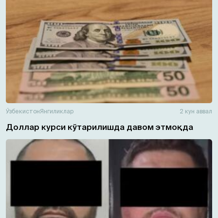
Ўзбекистон
Янгиликлар
2 кун аввал
Доллар курси кўтарилишда давом этмоқда