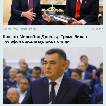
Ўзбекистон
Янгиликлар
2 кун аввал
Шавкат Мирзиёев Дональд Трамп билан
телефон орқали мулоқот қилди