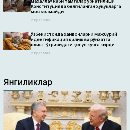
маҳалла» каби тамғалар ўрнатилиши
Конституцияда белгиланган ҳуқуқларга
мос келмайди
2 кун аввал
Ўзбекистонда ҳайвонларни мажбурий
идентификация қилиш ва рўйхатга
олиш тўғрисидаги қонун кучга кирди
2 кун аввал
Янгиликлар