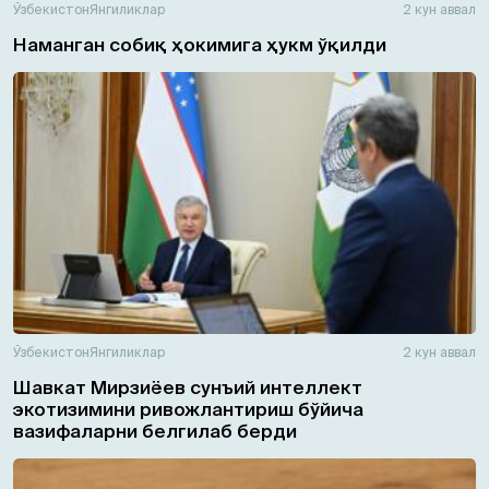
Ўзбекистон
Янгиликлар
2 кун аввал
Наманган собиқ ҳокимига ҳукм ўқилди
Ўзбекистон
Янгиликлар
2 кун аввал
Шавкат Мирзиёев сунъий интеллект
экотизимини ривожлантириш бўйича
вазифаларни белгилаб берди