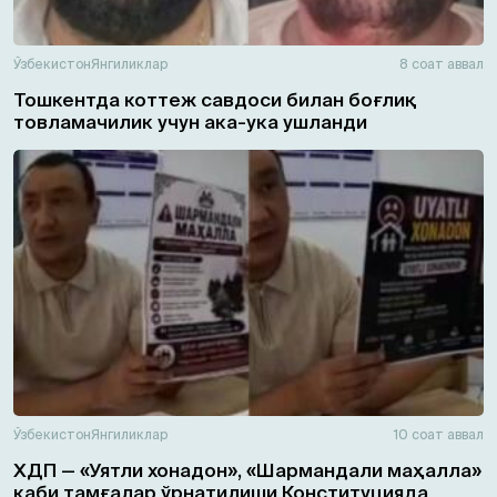
Ўзбекистон
Янгиликлар
8 соат аввал
Тошкентда коттеж савдоси билан боғлиқ
товламачилик учун ака-ука ушланди
Ўзбекистон
Янгиликлар
10 соат аввал
ХДП — «Уятли хонадон», «Шармандали маҳалла»
каби тамғалар ўрнатилиши Конституцияда