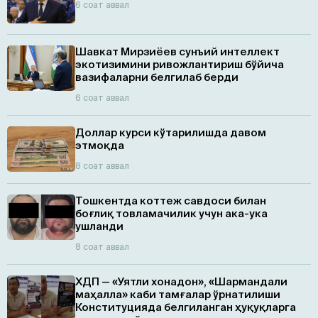
6 соат аввал
Шавкат Мирзиёев сунъий интеллект
экотизимини ривожлантириш бўйича
вазифаларни белгилаб берди
6 соат аввал
Доллар курси кўтарилишда давом
этмоқда
8 соат аввал
Тошкентда коттеж савдоси билан
боғлиқ товламачилик учун ака-ука
ушланди
8 соат аввал
ХДП — «Уятли хонадон», «Шармандали
маҳалла» каби тамғалар ўрнатилиши
Конституцияда белгиланган ҳуқуқларга