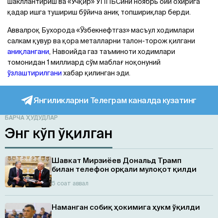
шакллантириш ва «Учқир» УППБСини ноябрь ойи охирига
қадар ишга тушириш бўйича аниқ топшириқлар берди.
Аввалроқ Бухорода «Ўзбекнефтгаз» масъул ходимлари
салкам қувур ва қора металларни талон-торож қилгани
аниқлангани
, Навоийда газ таъминоти ходимлари
томонидан 1 миллиард сўм маблағ ноқонуний
ўзлаштирилгани
хабар қилинган эди.
Янгиликларни Телеграм каналда кузатинг
БАРЧА ҲУДУДЛАР
Энг кўп ўқилган
Шавкат Мирзиёев Дональд Трамп
билан телефон орқали мулоқот қилди
5 соат аввал
Наманган собиқ ҳокимига ҳукм ўқилди