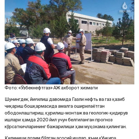
Фото: «Ўзбекнефтгаз» АЖ ахборот хизмати
Шунингдек, йиғилиш давомида Газли нефть ва газ қазиб
чиқариш бошқармасида амалга оширилаётган
ободонлаштириш, қурилиш-монтаж ва геологик-қидирув
ишлари ҳамда 2020 йил учун белгиланган прогноз
кўрсаткичларининг бажарилиши ҳам муҳокама қилинган.
Қилиниши лозим бўлган асосий ишлар, яъни «Учқир»