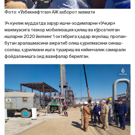
Фото: «Ўзбекнефтгаз» АЖ ахборот хизмати
Уч кунлик муддатда зарур ишчи-ходимларни «Учқир»
мажмуасига тезкор мобилизация қилиш ва кўрсатилган
ишларни 2020 йилнинг 1 октябрига қадар якунлаш, пропан-
бутан аралашмасини ажратиб олиш қурилмасини синаш-
созлаш, қурилмани ишга тушириш ва кейинчалик самарали
фойдаланишга оид вазифалар берилган.