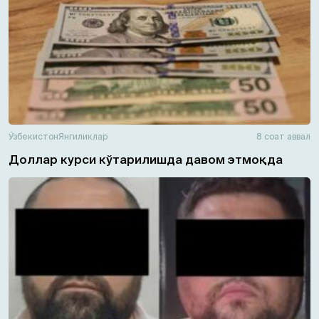
Ўзбекистон
Янгиликлар
8 соат аввал
Доллар курси кўтарилишда давом этмоқда