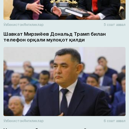
Ўзбекистон
Янгиликлар
5 соат аввал
Шавкат Мирзиёев Дональд Трамп билан
телефон орқали мулоқот қилди
Ўзбекистон
Янгиликлар
6 соат аввал