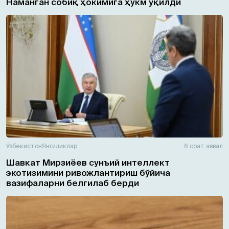
Наманган собиқ ҳокимига ҳукм ўқилди
Ўзбекистон
Янгиликлар
6 соат аввал
Шавкат Мирзиёев сунъий интеллект
экотизимини ривожлантириш бўйича
вазифаларни белгилаб берди