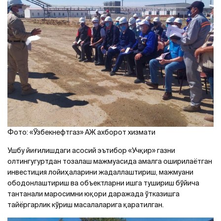
Фото: «Ўзбекнефтгаз» АЖ ахборот хизмати
Ушбу йиғилишдаги асосий эътибор «Учқир» газни
олтингугуртдан тозалаш мажмуасида амалга оширилаётган
инвестиция лойиҳаларини жадаллаштириш, мажмуани
ободонлаштириш ва объектларни ишга тушириш бўйича
тантанали маросимни юқори даражада ўтказишга
тайёргарлик кўриш масалаларига қаратилган.