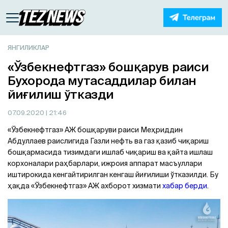
ЯНГИЛИКЛАР
«Ўзбекнефтгаз» бошқарув раиси
Бухорода мутасаддилар билан
йиғилиш ўтказди
07.09.2020
| 21:46
«Ўзбекнефтгаз» АЖ бошқаруви раиси Меҳриддин
Абдуллаев раислигида Газли нефть ва газ қазиб чиқариш
бошқармасида тизимдаги ишлаб чиқариш ва қайта ишлаш
корхоналари раҳбарлари, ижроия аппарат масъуллари
иштирокида кенгайтирилган кенгаш йиғилиши ўтказилди. Бу
ҳақда «Ўзбекнефтгаз» АЖ ахборот хизмати
хабар берди
.