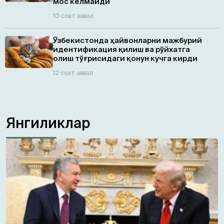
мос келмайди
10 соат аввал
Ўзбекистонда ҳайвонларни мажбурий
идентификация қилиш ва рўйхатга
олиш тўғрисидаги қонун кучга кирди
12 соат аввал
Янгиликлар