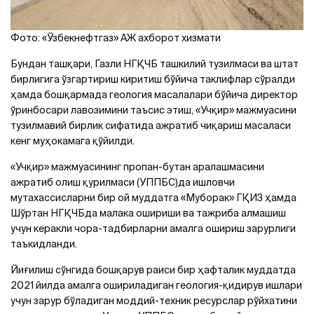
Фото: «Ўзбекнефтгаз» АЖ ахборот хизмати
Бундан ташқари, Газли НГҚЧБ ташкилий тузилмаси ва штат
бирлигига ўзгартириш киритиш бўйича таклифлар сўралди
ҳамда бошқармада геология масалалари бўйича директор
ўринбосари лавозимини таъсис этиш, «Учқир» мажмуасини
тузилмавий бирлик сифатида ажратиб чиқариш масаласи
кенг муҳокамага қўйилди.
«Учқир» мажмуасининг пропан-бутан аралашмасини
ажратиб олиш қурилмаси (УППБС)да ишловчи
мутахассисларни бир ой муддатга «Муборак» ГҚИЗ ҳамда
Шўртан НГҚЧБда малака ошириши ва тажриба алмашиш
учун керакли чора-тадбирларни амалга ошириш зарурлиги
таъкидланди.
Йиғилиш сўнгида бошқарув раиси бир ҳафталик муддатда
2021 йилда амалга ошириладиган геология-қидирув ишлари
учун зарур бўладиган моддий-техник ресурслар рўйхатини