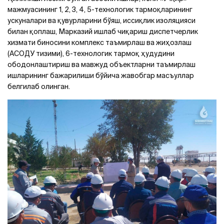
мажмуасининг 1, 2, 3, 4, 5-технологик тармоқларининг
ускуналари ва қувурларини бўяш, иссиқлик изоляцияси
билан қоплаш, Марказий ишлаб чиқариш диспетчерлик
хизмати биносини комплекс таъмирлаш ва жиҳозлаш
(АСОДУ тизими), 6-технологик тармоқ ҳудудини
ободонлаштириш ва мавжуд объектларни таъмирлаш
ишларининг бажарилиши бўйича жавобгар масъуллар
белгилаб олинган.