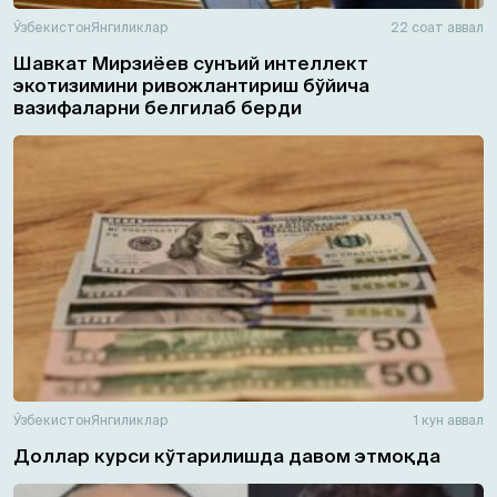
Ўзбекистон
Янгиликлар
22 соат аввал
Шавкат Мирзиёев сунъий интеллект
экотизимини ривожлантириш бўйича
вазифаларни белгилаб берди
Ўзбекистон
Янгиликлар
1 кун аввал
Доллар курси кўтарилишда давом этмоқда