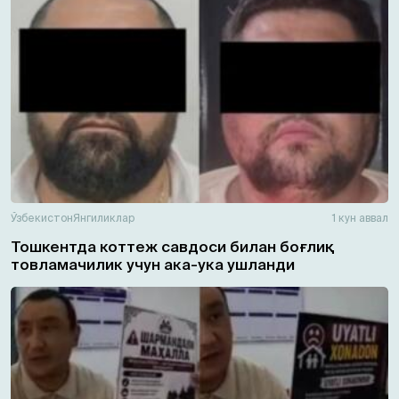
Ўзбекистон
Янгиликлар
1 кун аввал
Тошкентда коттеж савдоси билан боғлиқ
товламачилик учун ака-ука ушланди