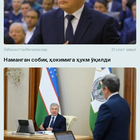
Ўзбекистон
Янгиликлар
21 соат аввал
Наманган собиқ ҳокимига ҳукм ўқилди