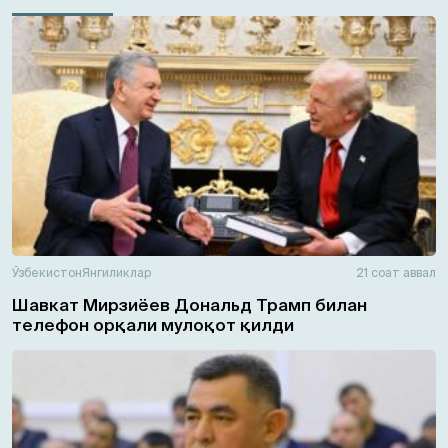
Ўзбекистон
Янгиликлар
21 соат аввал
Шавкат Мирзиёев Дональд Трамп билан
телефон орқали мулоқот қилди