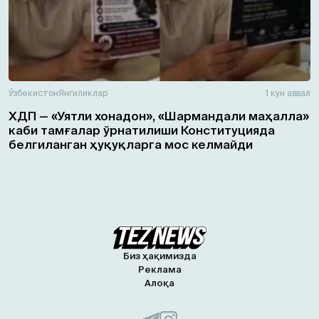
Ўзбекистон
Янгиликлар
1 кун аввал
ХДП — «Уятли хонадон», «Шармандали маҳалла»
каби тамғалар ўрнатилиши Конституцияда
белгиланган ҳуқуқларга мос келмайди
Биз ҳақимизда
Реклама
Алоқа