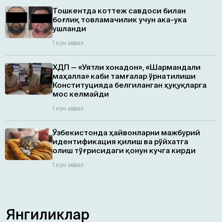
Тошкентда коттеж савдоси билан
боғлиқ товламачилик учун ака-ука
ушланди
1 кун аввал
ХДП — «Уятли хонадон», «Шармандали
маҳалла» каби тамғалар ўрнатилиши
Конституцияда белгиланган ҳуқуқларга
мос келмайди
1 кун аввал
Ўзбекистонда ҳайвонларни мажбурий
идентификация қилиш ва рўйхатга
олиш тўғрисидаги қонун кучга кирди
1 кун аввал
Янгиликлар