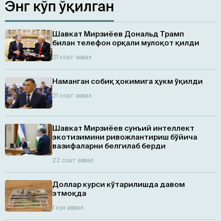
Энг кўп ўқилган
Шавкат Мирзиёев Дональд Трамп
билан телефон орқали мулоқот қилди
21 соат аввал
Наманган собиқ ҳокимига ҳукм ўқилди
21 соат аввал
Шавкат Мирзиёев сунъий интеллект
экотизимини ривожлантириш бўйича
вазифаларни белгилаб берди
22 соат аввал
Доллар курси кўтарилишда давом
этмоқда
1 кун аввал