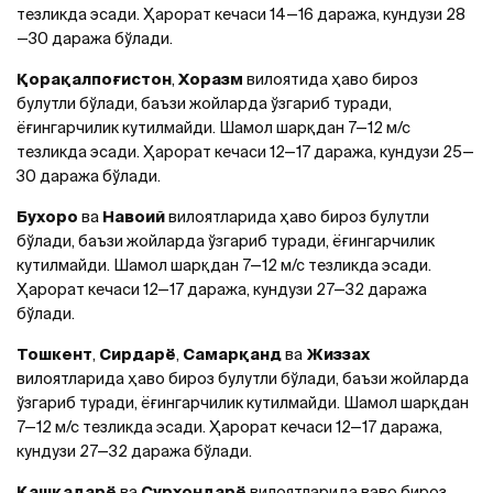
тезликда эсади. Ҳарорат кечаси 14—16 даража, кундузи 28
—30 даража бўлади.
Қорақалпоғистон
,
Хоразм
вилоятида ҳаво бироз
булутли бўлади, баъзи жойларда ўзгариб туради,
ёғингарчилик кутилмайди. Шамол шарқдан 7—12 м/с
тезликда эсади. Ҳарорат кечаси 12—17 даража, кундузи 25—
30 даража бўлади.
Бухоро
ва
Навоий
вилоятларида ҳаво бироз булутли
бўлади, баъзи жойларда ўзгариб туради, ёғингарчилик
кутилмайди. Шамол шарқдан 7—12 м/с тезликда эсади.
Ҳарорат кечаси 12—17 даража, кундузи 27—32 даража
бўлади.
Тошкент
,
Сирдарё
,
Самарқанд
ва
Жиззах
вилоятларида ҳаво бироз булутли бўлади, баъзи жойларда
ўзгариб туради, ёғингарчилик кутилмайди. Шамол шарқдан
7—12 м/с тезликда эсади. Ҳарорат кечаси 12—17 даража,
кундузи 27—32 даража бўлади.
Қашқадарё
ва
Сурхондарё
вилоятларида ваво бироз