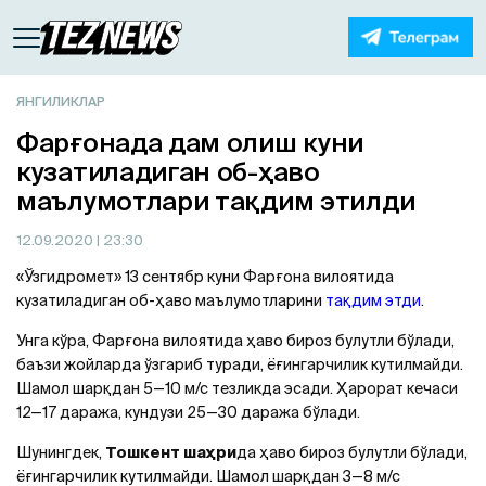
ЯНГИЛИКЛАР
Фарғонада дам олиш куни
кузатиладиган об-ҳаво
маълумотлари тақдим этилди
12.09.2020
| 23:30
«Ўзгидромет» 13 cентябр куни Фарғона вилоятида
кузатиладиган об-ҳаво маълумотларини
тақдим этди
.
Унга кўра, Фарғона вилоятида ҳаво бироз булутли бўлади,
баъзи жойларда ўзгариб туради, ёғингарчилик кутилмайди.
Шамол шарқдан 5—10 м/с тезликда эсади. Ҳарорат кечаси
12—17 даража, кундузи 25—30 даража бўлади.
Шунингдек,
Тошкент шаҳри
да ҳаво бироз булутли бўлади,
ёғингарчилик кутилмайди. Шамол шарқдан 3—8 м/с