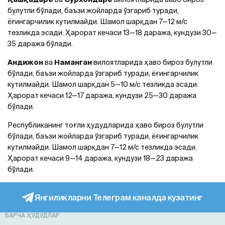
булутли бўлади, баъзи жойларда ўзгариб туради,
ёғингарчилик кутилмайди. Шамол шарқдан 7—12 м/с
тезликда эсади. Ҳарорат кечаси 13—18 даража, кундузи 30—
35 даража бўлади.
Aндижон
ва
Наманган
вилоятларида ҳаво бироз булутли
бўлади, баъзи жойларда ўзгариб туради, ёғингарчилик
кутилмайди. Шамол шарқдан 5—10 м/с тезликда эсади.
Ҳарорат кечаси 12—17 даража, кундузи 25—30 даража
бўлади.
Республиканинг тоғли ҳудудларида ҳаво бироз булутли
бўлади, баъзи жойларда ўзгариб туради, ёғингарчилик
кутилмайди. Шамол шарқдан 7—12 м/с тезликда эсади.
Ҳарорат кечаси 9—14 даража, кундузи 18—23 даража
бўлади.
Янгиликларни Телеграм каналда кузатинг
БАРЧА ҲУДУДЛАР