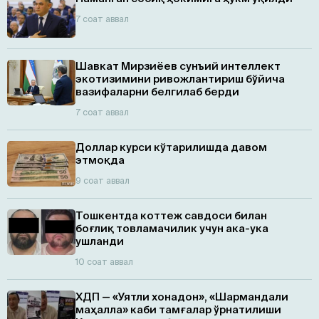
7 соат аввал
Шавкат Мирзиёев сунъий интеллект
экотизимини ривожлантириш бўйича
вазифаларни белгилаб берди
7 соат аввал
Доллар курси кўтарилишда давом
этмоқда
9 соат аввал
Тошкентда коттеж савдоси билан
боғлиқ товламачилик учун ака-ука
ушланди
10 соат аввал
ХДП — «Уятли хонадон», «Шармандали
маҳалла» каби тамғалар ўрнатилиши