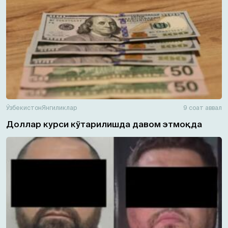
Ўзбекистон
Янгиликлар
9 соат аввал
Доллар курси кўтарилишда давом этмоқда