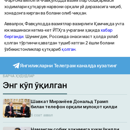
Фарғона вилояти Фавқулодда вазиятлар бошқармаси
ходимлари қутқарув нарвони орқали уй деразасига чиқиб,
хонадонга кирган ва болани олиб чиққан.
Аввалроқ Фавқулодда вазиятлар вазирлиги Қамчиқда учта
юк машинаси кетма-кет ЙТҲга учрагани ҳақида
хабар
берганди
. Шунингдек, Россияда онаси маст ҳолда ухлаб
қолган тўртинчи қаватдан тушиб кетган 2 ёшли болани
ўзбекистонликлар қутқариб
қолган
.
Янгиликларни Телеграм каналда кузатинг
БАРЧА ҲУДУДЛАР
Энг кўп ўқилган
Шавкат Мирзиёев Дональд Трамп
билан телефон орқали мулоқот қилди
6 соат аввал
Наманган собиқ ҳокимига ҳукм ўқилди