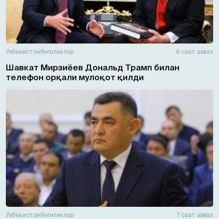
Ўзбекистон
Янгиликлар
6 соат аввал
Шавкат Мирзиёев Дональд Трамп билан
телефон орқали мулоқот қилди
Ўзбекистон
Янгиликлар
7 соат аввал