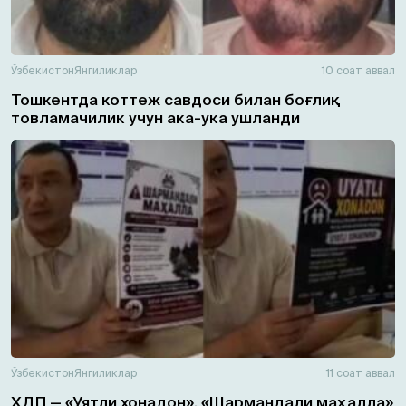
Ўзбекистон
Янгиликлар
10 соат аввал
Тошкентда коттеж савдоси билан боғлиқ
товламачилик учун ака-ука ушланди
Ўзбекистон
Янгиликлар
11 соат аввал
ХДП — «Уятли хонадон», «Шармандали маҳалла»