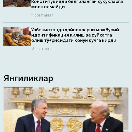
Конституцияда белгиланган ҳуқуқларга
мос келмайди
11 соат аввал
Ўзбекистонда ҳайвонларни мажбурий
идентификация қилиш ва рўйхатга
олиш тўғрисидаги қонун кучга кирди
13 соат аввал
Янгиликлар