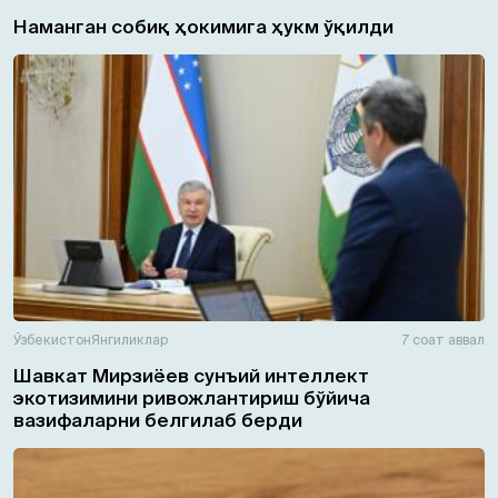
Наманган собиқ ҳокимига ҳукм ўқилди
Ўзбекистон
Янгиликлар
7 соат аввал
Шавкат Мирзиёев сунъий интеллект
экотизимини ривожлантириш бўйича
вазифаларни белгилаб берди