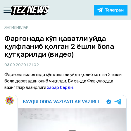
ЯНГИЛИКЛАР
Фарғонада кўп қаватли уйда
қулфланиб қолган 2 ёшли бола
қутқарилди (видео)
03.09.2020
| 21:02
Фарғона вилоятида кўп қаватли уйда қолиб кетган 2 ёшли
бола деразадан олиб чиқилди. Бу ҳақда Фавқулодда
вазиятлар вазирлиги
хабар берди.