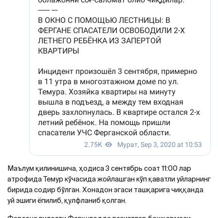
Маълум қилинишича, ҳодиса 3 сентябрь соат 11:00 лар
атрофида Темур кўчасида жойлашган кўп қаватли уйларнинг
бирида содир бўлган. Хонадон эгаси ташқарига чиққанда
уй эшиги ёпилиб, қулфланиб қолган.