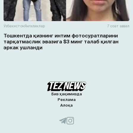
Ўзбекистон
Янгиликлар
7 соат аввал
Тошкентда қизнинг интим фотосуратларини
тарқатмаслик эвазига $3 минг талаб қилган
эркак ушланди
Биз ҳақимизда
Реклама
Алоқа