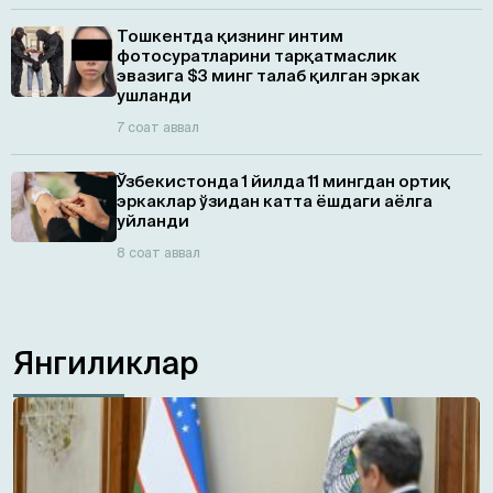
Тошкентда қизнинг интим
фотосуратларини тарқатмаслик
эвазига $3 минг талаб қилган эркак
ушланди
7 соат аввал
Ўзбекистонда 1 йилда 11 мингдан ортиқ
эркаклар ўзидан катта ёшдаги аёлга
уйланди
8 соат аввал
Янгиликлар