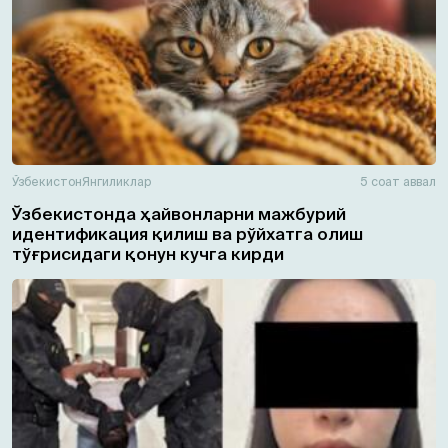
Ўзбекистон
Янгиликлар
5 соат аввал
Ўзбекистонда ҳайвонларни мажбурий
идентификация қилиш ва рўйхатга олиш
тўғрисидаги қонун кучга кирди