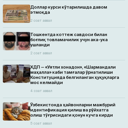
Доллар курси кўтарилишда давом
этмоқда
2 соат аввал
Тошкентда коттеж савдоси билан
боғлиқ товламачилик учун ака-ука
ушланди
2 соат аввал
ХДП — «Уятли хонадон», «Шармандали
маҳалла» каби тамғалар ўрнатилиши
Конституцияда белгиланган ҳуқуқларга
мос келмайди
4 соат аввал
Ўзбекистонда ҳайвонларни мажбурий
идентификация қилиш ва рўйхатга
олиш тўғрисидаги қонун кучга кирди
5 соат аввал