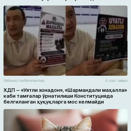
Ўзбекистон
Янгиликлар
4 соат аввал
ХДП — «Уятли хонадон», «Шармандали маҳалла»
каби тамғалар ўрнатилиши Конституцияда
белгиланган ҳуқуқларга мос келмайди