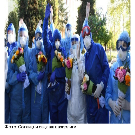
Фото: Соғлиқни сақлаш вазирлиги