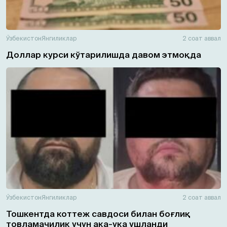
Ўзбекистон
Янгиликлар
2 соат аввал
Доллар курси кўтарилишда давом этмоқда
Ўзбекистон
Янгиликлар
2 соат аввал
Тошкентда коттеж савдоси билан боғлиқ
товламачилик учун ака-ука ушланди