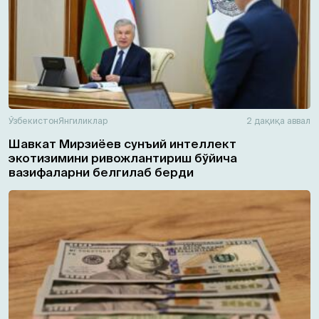
Ўзбекистон
Янгиликлар
2 дақиқа аввал
Шавкат Мирзиёев сунъий интеллект
экотизимини ривожлантириш бўйича
вазифаларни белгилаб берди