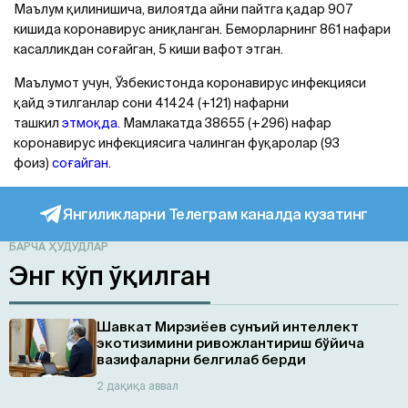
Маълум қилинишича, вилоятда айни пайтга қадар 907
кишида коронавирус аниқланган. Беморларнинг 861 нафари
касалликдан соғайган, 5 киши вафот этган.
Маълумот учун, Ўзбекистонда коронавирус инфекцияси
қайд этилганлар сони 41424 (+121) нафарни
ташкил
этмоқда.
Мамлакатда 38655 (+296) нафар
коронавирус инфекциясига чалинган фуқаролар (93
фоиз)
соғайган.
Янгиликларни Телеграм каналда кузатинг
БАРЧА ҲУДУДЛАР
Энг кўп ўқилган
Шавкат Мирзиёев сунъий интеллект
экотизимини ривожлантириш бўйича
вазифаларни белгилаб берди
2 дақиқа аввал