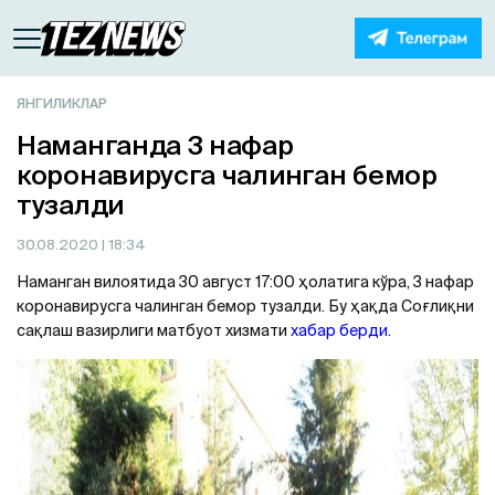
ЯНГИЛИКЛАР
Наманганда 3 нафар
коронавирусга чалинган бемор
тузалди
30.08.2020
| 18:34
Наманган вилоятида 30 август 17:00 ҳолатига кўра, 3 нафар
коронавирусга чалинган бемор тузалди. Бу ҳақда Соғлиқни
сақлаш вазирлиги матбуот хизмати
хабар берди.