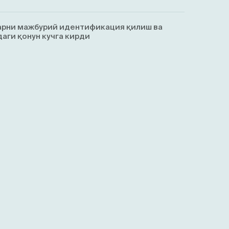
арни мажбурий идентификация қилиш ва
аги қонун кучга кирди