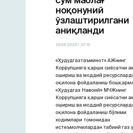
сўм маблағ
ноқонуний
ўзлаштирилгани
аниқланди
29.08.2020
| 20:15
«Ҳудудгазтаъминот» АЖнинг
Коррупцияга қарши сиёсатни а
ошириш ва моддий ресурслард
оқилона фойдаланиш бошқарма
«Ҳудудгаз Навоий» МЧЖнинг
Коррупцияга қарши сиёсатни а
ошириш ва моддий ресурслард
оқилона фойдаланиш бўлими
ходимлари томонидан
истеъмолчилардан табиий газ у