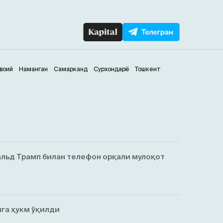
воий
Наманган
Самарканд
Сурхондарё
Тошкент
льд Трамп билан телефон орқали мулоқот
га ҳукм ўқилди