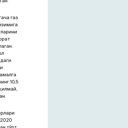
ган.
гача газ
тизимига
тларини
орат
лаган.
ол
идаги
ти
 амалга
инг 10,5
қилмай,
ан.
орлари
 2020
ан тўрт