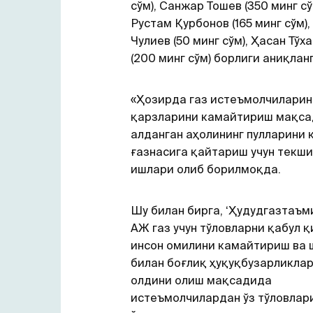
сўм), Санжар Тошев (350 минг сў
Рустам Қурбонов (165 минг сўм)
Чулиев (50 минг сўм), Ҳасан Тўх
(200 минг сўм) борлиги аниқланг
«Ҳозирда газ истеъмолчиларин
қарзларини камайтириш мақс
алданган аҳолининг пулларини 
ғазнасига қайтариш учун текши
ишлари олиб борилмоқда.
Шу билан бирга, ‘Ҳудудгазтаъм
АЖ газ учун тўловларни қабул 
инсон омилини камайтириш ва 
билан боғлиқ ҳуқуқбузарликлар
олдини олиш мақсадида
истеъмолчилардан ўз тўловлар