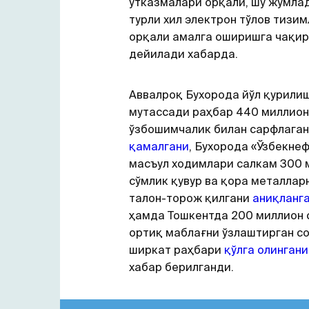
ўтказмалари орқали, шу жумлад
турли хил электрон тўлов тизи
орқали амалга оширишга чақир
дейилади хабарда.
Аввалроқ Бухорода йўл қурили
мутассади раҳбар 440 миллион
ўзбошимчалик билан сарфлаган
қамалгани
, Бухорода «Ўзбекне
масъул ходимлари салкам 300 
сўмлик қувур ва қора металлар
талон-торож қилгани
аниқланг
ҳамда Тошкентда 200 миллион 
ортиқ маблағни ўзлаштирган с
ширкат раҳбари
қўлга олингани
хабар берилганди.