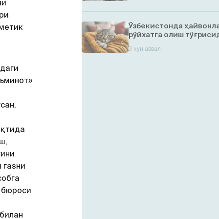
ни
ри
Ўзбекистонда ҳайвонл
фметик
рўйхатга олиш тўғрисид
3 кун аввал
ндаги
аъминот»
и
сан,
ақтида
ш,
гини
 газни
собга
 бюроси
 билан