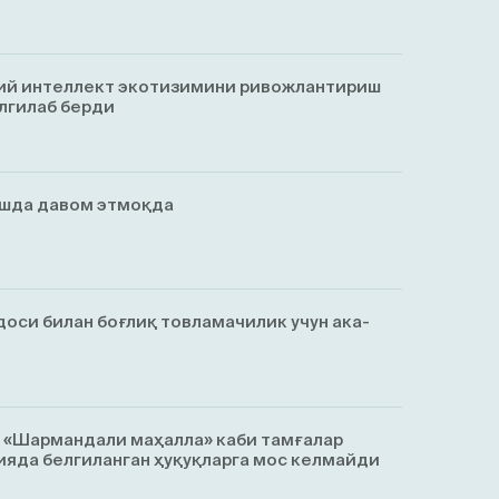
ий интеллект экотизимини ривожлантириш
лгилаб берди
ишда давом этмоқда
оси билан боғлиқ товламачилик учун ака-
, «Шармандали маҳалла» каби тамғалар
яда белгиланган ҳуқуқларга мос келмайди