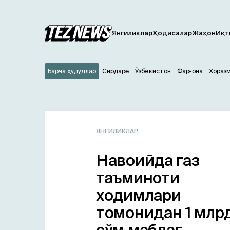
Янгиликлар
Ҳодисалар
Жаҳон
Иқт
Барча ҳудудлар
Сирдарё
Ўзбекистон
Фарғона
Хораз
ЯНГИЛИКЛАР
Навоийда газ
таъминоти
ходимлари
томонидан 1 млр