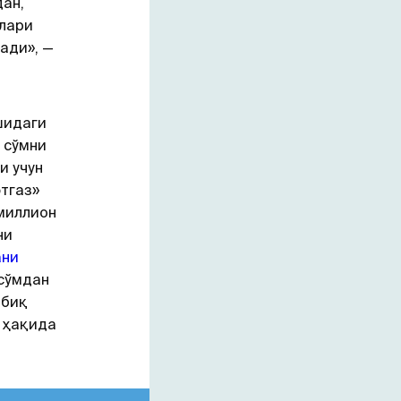
ан,
млари
ади», —
шидаги
 сўмни
и учун
фтгаз»
миллион
ни
ани
сўмдан
обиқ
ҳақида