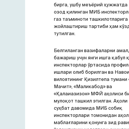
бирга, ушбу меъёрий ҳужжатда
озод қилинган МИБ инспектор
газ таъминоти ташкилотларига
жойлаштириш тартиби ҳам кўз
тутилган.
Белгиланган вазифаларни амал
бажариш учун янги ишга қабул 
инспекторлар ўртасида профил
ишлари олиб борилган ва Наво
вилоятининг Қизилтепа тумани
Мачит», «Маликабод» ва
«Қалаиазизон» МФЙ аҳолиси б
мулоқот ташкил этилган. Аҳоли
суҳбат давомида МИБ собиқ
инспекторлари томонидан аҳол
маблағларини қонунга зид рав