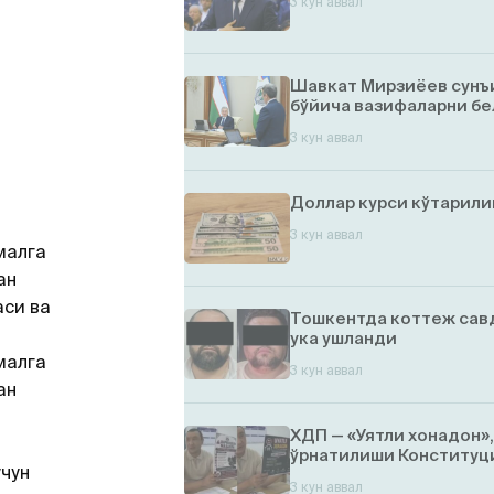
3 кун аввал
Шавкат Мирзиёев сунъ
бўйича вазифаларни бе
3 кун аввал
Доллар курси кўтарил
3 кун аввал
малга
ан
си ва
Тошкентда коттеж савд
ука ушланди
малга
3 кун аввал
ан
ХДП — «Уятли хонадон»
ўрнатилиши Конституци
чун
3 кун аввал