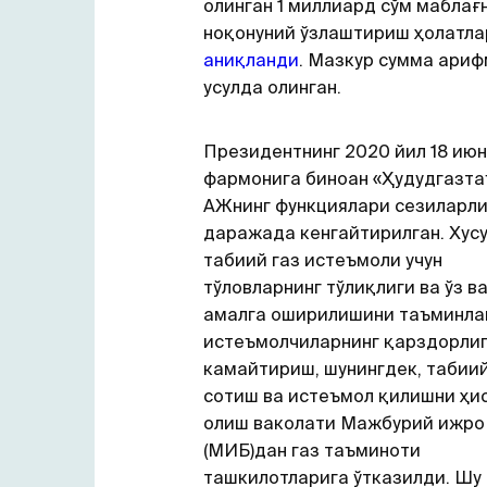
олинган 1 миллиард сўм маблағ
ноқонуний ўзлаштириш ҳолатла
аниқланди
. Мазкур сумма ари
усулда олинган.
Президентнинг 2020 йил 18 ию
фармонига биноан «Ҳудудгазт
АЖнинг функциялари сезиларл
даражада кенгайтирилган. Хусу
табиий газ истеъмоли учун
тўловларнинг тўлиқлиги ва ўз в
амалга оширилишини таъминла
истеъмолчиларнинг қарздорли
камайтириш, шунингдек, табиий
сотиш ва истеъмол қилишни ҳи
олиш ваколати Мажбурий ижро
(МИБ)дан газ таъминоти
ташкилотларига ўтказилди. Шу