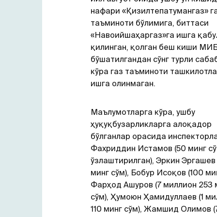
нафари «Қизилтепатумангаз» г
таъминоти бўлимига, биттаси
«Навоийшаҳаргаз»га ишга қабу
қилинган, қолган беш киши МИ
бўшатилгандан сўнг турли саба
кўра газ таъминоти ташкилотл
ишга олинмаган.
Маълумотларга кўра, ушбу
ҳуқуқбузарликларга алоқадор
бўлганлар орасида инспекторл
Фахриддин Истамов (50 минг с
ўзлаштирилган), Эркин Эргашев
минг сўм), Бобур Исоқов (100 мин
Фарҳод Ашуров (7 миллион 253 
сўм), Ҳумоюн Ҳамидуллаев (1 м
110 минг сўм), Жамшид Олимов (