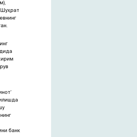
м),
, Шуҳрат
аевнинг
ан.
инг
адида
кирим
рув
инот’
қилишда
шу
нинг
ини банк