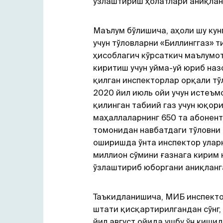
ўзлаштириш ҳолатлари аниқлан
Маълум бўлишича, аҳоли шу кун
учун тўловларни «Биллинггаз» 
ҳисоблагич кўрсаткич маълумо
киритиш учун уйма-уй юриб наз
қилган инспекторлар орқали тў
2020 йил июль ойи учун истеъм
қилинган табиий газ учун юқор
маҳаллаларнинг 650 та абонен
томонидан навбатдаги тўловни
оширишда ўнта инспектор уларн
миллион сўмини ғазнага кирим 
ўзлаштириб юборгани аниқланг
Таъкидланишича, МИБ инспект
штати қисқартирилгандан сўнг,
йил август ойида ушбу ўн кишид