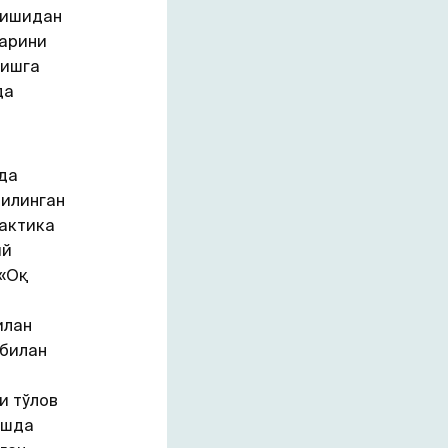
 ишидан
ларини
 ишга
да
да
қилинган
актика
ий
 «Оқ
илан
 билан
и тўлов
ишда