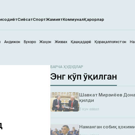
исодиёт
Сиёсат
Спорт
Жамият
Коммунал
Қарорлар
м
Андижон
Бухоро
Жаҳон
Жиззах
Қашқадарё
Қорақалпоғистон
На
БАРЧА ҲУДУДЛАР
Энг кўп ўқилган
Шавкат Мирзиёев Дона
қилди
3 кун аввал
д
Наманган собиқ ҳокими