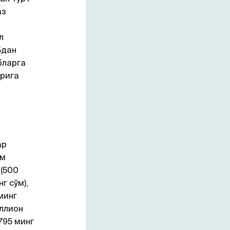
аз
л
Бдан
бларга
арига
ар
ўм
 (500
г сўм),
минг
иллион
795 минг