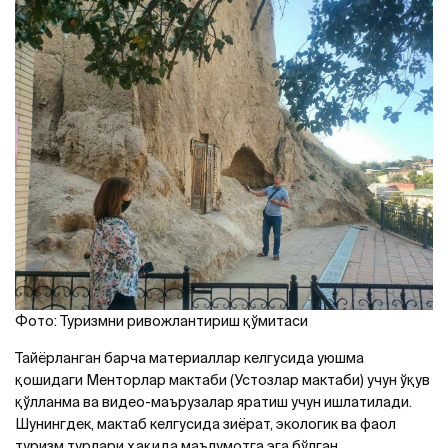
Фото: Туризмни ривожлантириш қўмитаси
Тайёрланган барча материаллар келгусида уюшма
қошидаги Менторлар мактаби (Устозлар мактаби) учун ўқув
қўлланма ва видео-маърузалар яратиш учун ишлатилади.
Шунингдек, мактаб келгусида зиёрат, экологик ва фаол
туризм турлари ҳақида маълумотга эга бўлган