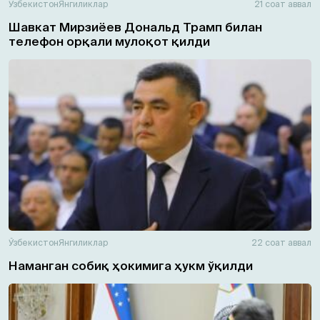
Ўзбекистон
Янгиликлар
21 соат аввал
Шавкат Мирзиёев Дональд Трамп билан
телефон орқали мулоқот қилди
Ўзбекистон
Янгиликлар
22 соат аввал
Наманган собиқ ҳокимига ҳукм ўқилди