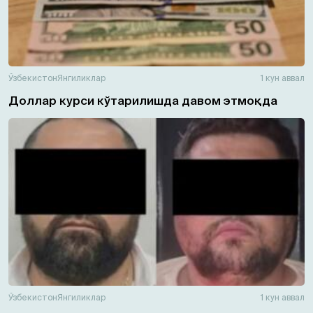
Ўзбекистон
Янгиликлар
1 кун аввал
Доллар курси кўтарилишда давом этмоқда
Ўзбекистон
Янгиликлар
1 кун аввал