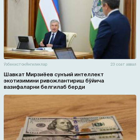
Ўзбекистон
Янгиликлар
23 соат аввал
Шавкат Мирзиёев сунъий интеллект
экотизимини ривожлантириш бўйича
вазифаларни белгилаб берди