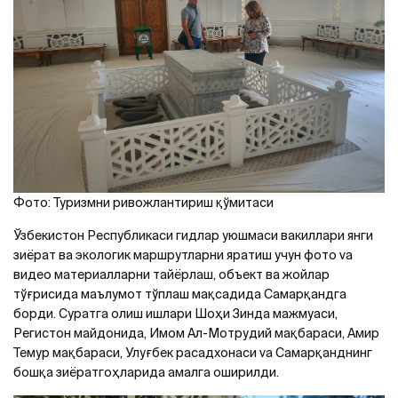
Фото: Туризмни ривожлантириш қўмитаси
Ўзбекистон Республикаси гидлар уюшмаси вакиллари янги
зиёрат ва экологик маршрутларни яратиш учун фото va
видео материалларни тайёрлаш, объект ва жойлар
тўғрисида маълумот тўплаш мақсадида Самарқандга
борди. Суратга олиш ишлари Шоҳи Зинда мажмуаси,
Регистон майдонида, Имом Ал-Мотрудий мақбараси, Амир
Темур мақбараси, Улуғбек расадхонаси va Самарқанднинг
бошқа зиёратгоҳларида амалга оширилди.