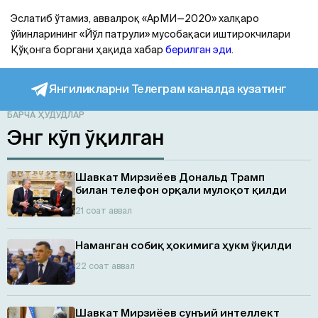
Эслатиб ўтамиз, аввалроқ «АрМИ—2020» халқаро
ўйинларининг «Йўл патрули» мусобақаси иштирокчилари
Қўқонга боргани ҳақида хабар
берилган эди
.
Янгиликларни Телеграм каналда кузатинг
БАРЧА ҲУДУДЛАР
Энг кўп ўқилган
Шавкат Мирзиёев Дональд Трамп
билан телефон орқали мулоқот қилди
21 соат аввал
Наманган собиқ ҳокимига ҳукм ўқилди
22 соат аввал
Шавкат Мирзиёев сунъий интеллект