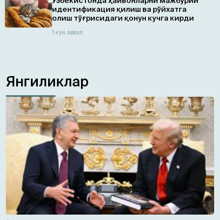
Ўзбекистонда ҳайвонларни мажбурий
идентификация қилиш ва рўйхатга
олиш тўғрисидаги қонун кучга кирди
1 кун аввал
Янгиликлар