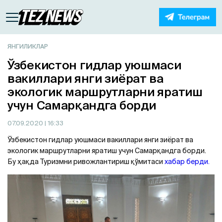
ЯНГИЛИКЛАР
Ўзбекистон гидлар уюшмаси
вакиллари янги зиёрат ва
экологик маршрутларни яратиш
учун Самарқандга борди
07.09.2020
| 16:33
Ўзбекистон гидлар уюшмаси вакиллари янги зиёрат ва
экологик маршрутларни яратиш учун Самарқандга борди.
Бу ҳақда Туризмни ривожлантириш қўмитаси
хабар берди.