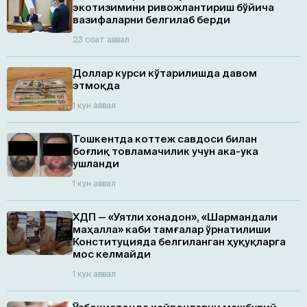
экотизимини ривожлантириш бўйича
вазифаларни белгилаб берди
23 соат аввал
Доллар курси кўтарилишда давом
этмоқда
1 кун аввал
Тошкентда коттеж савдоси билан
боғлиқ товламачилик учун ака-ука
ушланди
1 кун аввал
ХДП — «Уятли хонадон», «Шармандали
маҳалла» каби тамғалар ўрнатилиши
Конституцияда белгиланган ҳуқуқларга
мос келмайди
1 кун аввал