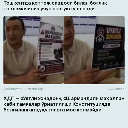
Тошкентда коттеж савдоси билан боғлиқ
товламачилик учун ака-ука ушланди
Ўзбекистон
Янгиликлар
1 кун аввал
ХДП — «Уятли хонадон», «Шармандали маҳалла»
каби тамғалар ўрнатилиши Конституцияда
белгиланган ҳуқуқларга мос келмайди