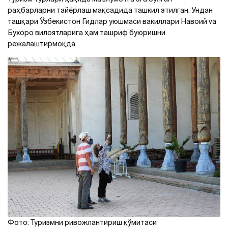
раҳбарларни тайёрлаш мақсадида ташкил этилган. Ундан
ташқари Ўзбекистон Гидлар уюшмаси вакиллари Навоий va
Бухоро вилоятларига ҳам ташриф буюришни
режалаштирмоқда.
Фото: Туризмни ривожлантириш қўмитаси