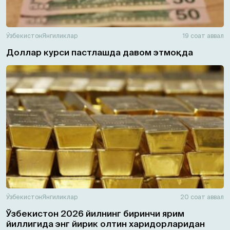
Ўзбекистон
Янгиликлар
19 соат аввал
Доллар курси пастлашда давом этмоқда
Ўзбекистон
Янгиликлар
20 соат аввал
Ўзбекистон 2026 йилнинг биринчи ярим
йиллигида энг йирик олтин харидорларидан