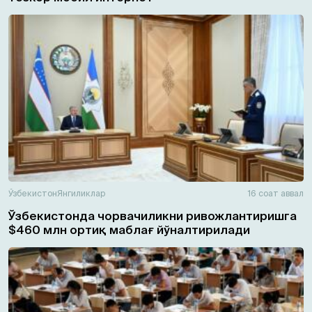
Ўзбекистон
Янгиликлар
16 соат аввал
Ўзбекистонда чорвачиликни ривожлантиришга
$460 млн ортиқ маблағ йўналтирилади