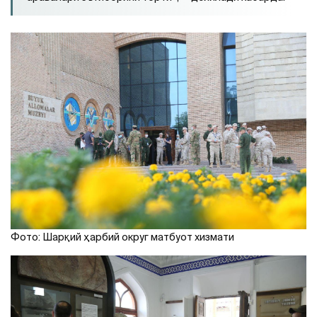
Фото: Шарқий ҳарбий округ матбуот хизмати