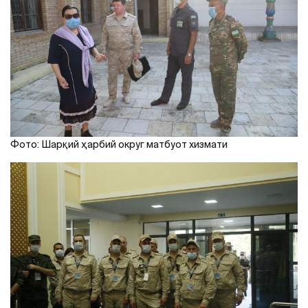
Фото: Шарқий ҳарбий округ матбуот хизмати