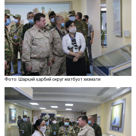
Фото: Шарқий ҳарбий округ матбуот хизмати