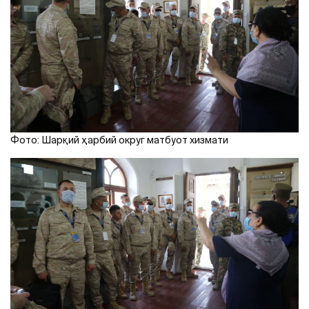
Фото: Шарқий ҳарбий округ матбуот хизмати