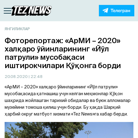
ЯНГИЛИКЛАР
Фоторепортаж: «АрМИ – 2020»
халқаро ўйинларининг «Йўл
патрули» мусобақаси
иштирокчилари Қўқонга борди
20.08.2020
| 22:48
«АрМИ – 2020» халқаро ўйинларининг «Йўл патрули»
мусобақасида қатнашиш учун келган меҳмонлар Қўқон
шаҳрида жойлашган тарихий обидалар ва буюк алломалар
музейини томоша қилиш учун борди. Бу ҳақда Шарқий
ҳарбий округ матбуот хизмати «Tez News»га хабар берди.