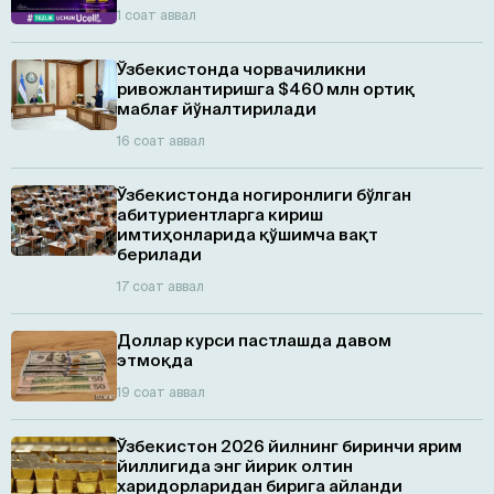
1 соат аввал
Ўзбекистонда чорвачиликни
ривожлантиришга $460 млн ортиқ
маблағ йўналтирилади
16 соат аввал
Ўзбекистонда ногиронлиги бўлган
абитуриентларга кириш
имтиҳонларида қўшимча вақт
берилади
17 соат аввал
Доллар курси пастлашда давом
этмоқда
19 соат аввал
Ўзбекистон 2026 йилнинг биринчи ярим
йиллигида энг йирик олтин
харидорларидан бирига айланди