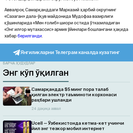
Аввалроқ Самарқанддаги Марказий ҳарбий округнинг
«Сазаган» дала-ўқув майдонида Мудофаа вазирлиги
қўшинларида «Мен ғолиб» шиори остида ўтказиладиган
«Энг илғор мутахассис» армия ўйинлари бошлангани ҳақида
хабар
берилганди
.
Янгиликларни Телеграм каналда кузатинг
БАРЧА ҲУДУДЛАР
Энг кўп ўқилган
Самарқандда $5 минг пора талаб
қилган электр таъминоти корхонаси
раҳбари ушланди
24 дақиқа аввал
Ucell — Ўзбекистонда кетма-кет учинчи
йил энг тезкор мобил интернет