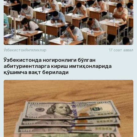
Ўзбекистон
Янгиликлар
17 соат аввал
Ўзбекистонда ногиронлиги бўлган
абитуриентларга кириш имтиҳонларида
қўшимча вақт берилади