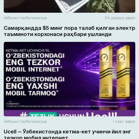
Ўзбекистон
Янгиликлар
24 дақиқа аввал
Самарқандда $5 минг пора талаб қилган электр
таъминоти корхонаси раҳбари ушланди
Ўзбекистон
Янгиликлар
1 соат аввал
Ucell — Ўзбекистонда кетма-кет учинчи йил энг
тезкор мобил интернет