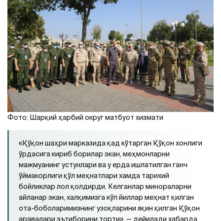
Фото: Шарқий ҳарбий округ матбуот хизмати
«Қўқон шаҳри марказида қад кўтарган Қўқон хонлиги
ўрдасига кириб борилар экан, меҳмонларни
мажмуанинг устунлари ва у ерда ишлатилган ганч
ўймакорлиги қўл меҳнатлари хамда тарихий
бойликлар лол қолдирди. Келганлар минораларни
айланар экан, халқимизга кўп йиллар меҳнат қилган
ота-боболаримизнинг узоқларини яқин қилган Қўқон
аравалари эътиборини торти», — дейилади хабарда.