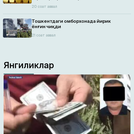
20 соат аввал
Тошкентдаги омборхонада йирик
ёнғин чиқди
21 соат аввал
Янгиликлар