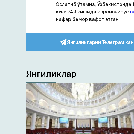
Эслатиб ўтамиз, Ўзбекистонда 
куни 749 кишида коронавирус
а
нафар бемор вафот этган.
Янгиликларни Телеграм кан
Янгиликлар