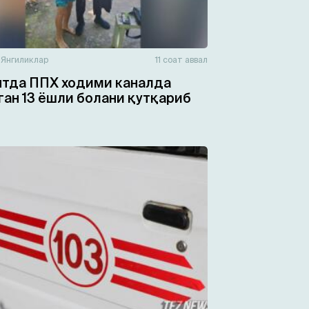
н
Янгиликлар
11 соат аввал
тда ППХ ходими каналда
ган 13 ёшли болани қутқариб