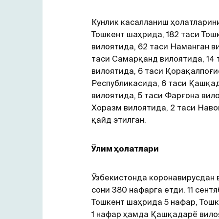
Кунлик касалланиш ҳолатларини
Тошкент шаҳрида, 182 таси Тош
вилоятида, 62 таси Наманган в
таси Самарқанд вилоятида, 14
вилоятида, 6 таси Қорақалпоғи
Республикасида, 6 таси Қашқа
вилоятида, 5 таси Фарғона вило
Хоразм вилоятида, 2 таси Нав
қайд этилган.
Ўлим ҳолатлари
Ўзбекистонда коронавирусдан 
сони 380 нафарга етди. 11 сентя
Тошкент шаҳрида 5 нафар, Тош
1 нафар ҳамда Қашқадарё вилоя