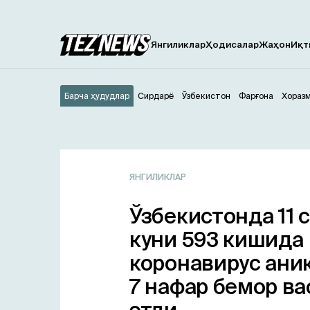
Янгиликлар
Ҳодисалар
Жаҳон
Иқт
Барча ҳудудлар
Сирдарё
Ўзбекистон
Фарғона
Хораз
ЯНГИЛИКЛАР
Ўзбекистонда 11 
куни 593 кишида
коронавирус ани
7 нафар бемор в