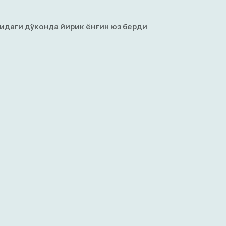
идаги дўконда йирик ёнғин юз берди