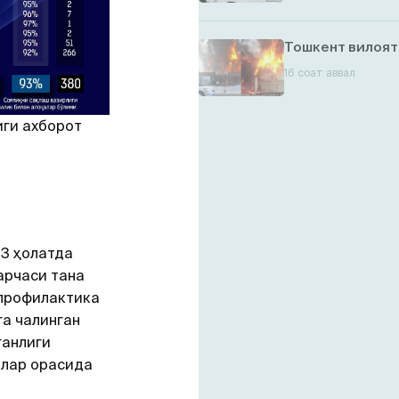
Тошкент вилоят
16 соат аввал
иги ахборот
93 ҳолатда
арчаси тана
 профилактика
а чалинган
ганлиги
олар орасида