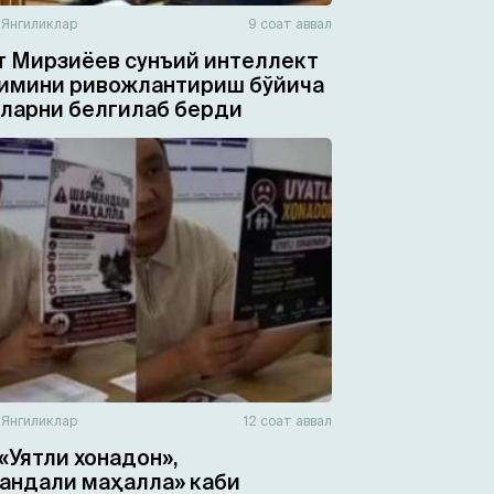
н
Янгиликлар
9 соат аввал
 Мирзиёев сунъий интеллект
имини ривожлантириш бўйича
ларни белгилаб берди
н
Янгиликлар
12 соат аввал
«Уятли хонадон»,
ндали маҳалла» каби