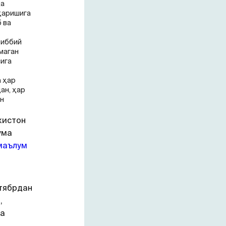
да
қаришига
б ва
тиббий
маган
ига
 ҳар
ан, ҳар
ан
кистон
ума
маълум
нтябрдан
,
га