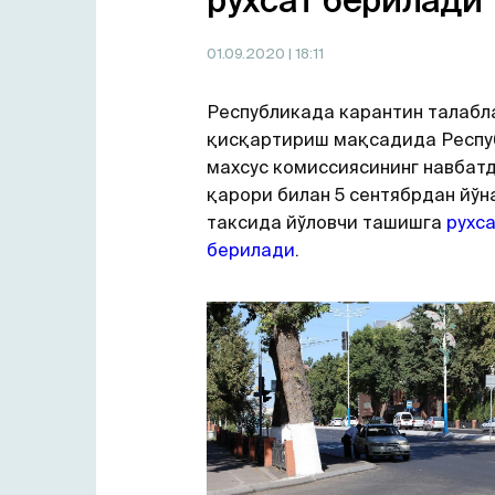
рухсат берилади
01.09.2020
| 18:11
Республикада карантин талабл
қисқартириш мақсадида Респу
махсус комиссиясининг навбат
қарори билан 5 сентябрдан йў
таксида йўловчи ташишга
рухс
берилади
.