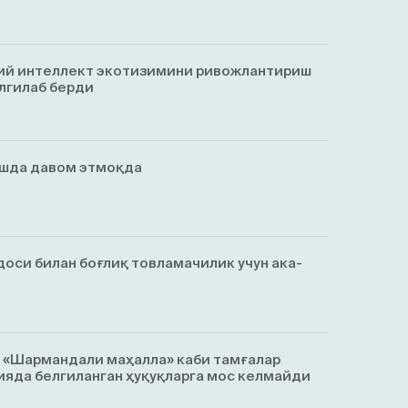
ий интеллект экотизимини ривожлантириш
лгилаб берди
ишда давом этмоқда
оси билан боғлиқ товламачилик учун ака-
, «Шармандали маҳалла» каби тамғалар
яда белгиланган ҳуқуқларга мос келмайди