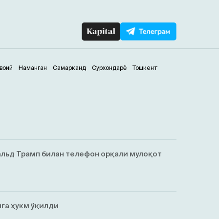
воий
Наманган
Самарканд
Сурхондарё
Тошкент
льд Трамп билан телефон орқали мулоқот
га ҳукм ўқилди