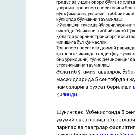
градус ва ундан юқори бўлган ҳолат
уларнинг транспорт воситасини бош
йўл қўймаслик, уларнинг тиббий ниқо
қўлқопда бўлишини таъминлаш;
Йўналишли таксида йўловчиларнинг 
ниқобда бўлишини, тиббий ниқоб бўл
ҳолатда уларнинг транспорт воситас
чиқишига йўл қўймаслик;
Транспорт воситаси доимий равишда
қатновга чиқишдан олдин (шу жумлад
бир ўриндиқни) тўлиқ дезинфекцияд
ўтказилишини таъминлаш.
Эслатиб ўтамиз, аввалроқ Ўзбе
масжидларида 5 сентябрдан ж
намозларига рухсат берилиши
қилинди
.
Шунингдек, Ўзбекистонда 5 се
умумий овқатланиш объектлари
парклар ва театрлар фаолияти
рухсат берилиши
маълум бўлди
.