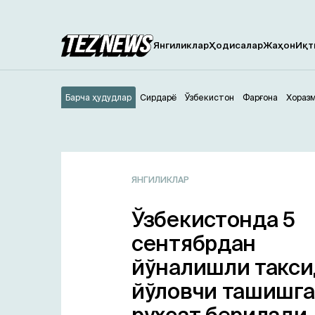
Янгиликлар
Ҳодисалар
Жаҳон
Иқт
Барча ҳудудлар
Сирдарё
Ўзбекистон
Фарғона
Хораз
ЯНГИЛИКЛАР
Ўзбекистонда 5
сентябрдан
йўналишли такси
йўловчи ташишга