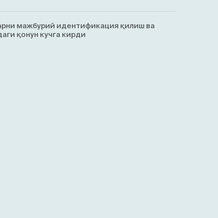
арни мажбурий идентификация қилиш ва
аги қонун кучга кирди