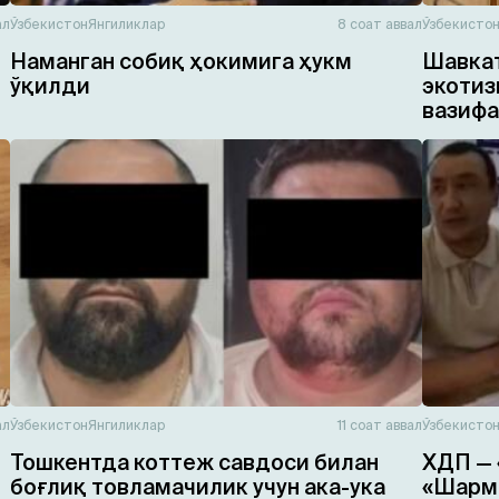
ал
Ўзбекистон
Янгиликлар
8 соат аввал
Ўзбекисто
Наманган собиқ ҳокимига ҳукм
Шавкат
ўқилди
экотиз
вазифа
ал
Ўзбекистон
Янгиликлар
11 соат аввал
Ўзбекисто
Тошкентда коттеж савдоси билан
ХДП — 
боғлиқ товламачилик учун ака-ука
«Шарма