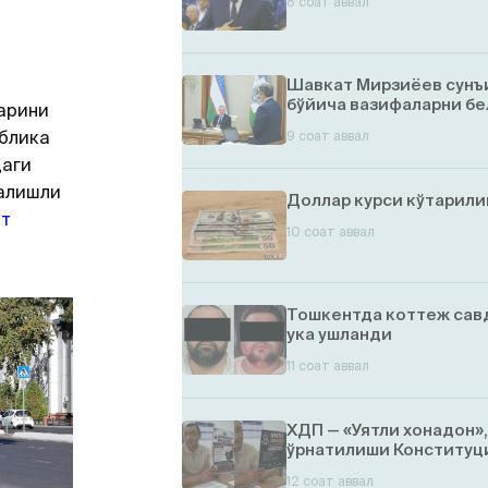
8 соат аввал
Шавкат Мирзиёев сунъ
бўйича вазифаларни бе
арини
блика
9 соат аввал
даги
налишли
Доллар курси кўтарил
ат
10 соат аввал
Тошкентда коттеж савд
ука ушланди
11 соат аввал
ХДП — «Уятли хонадон»
ўрнатилиши Конституци
12 соат аввал