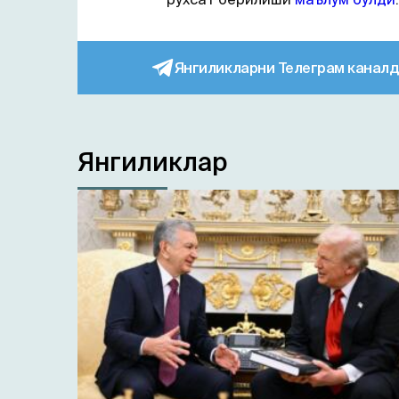
Янгиликларни Телеграм каналд
Янгиликлар