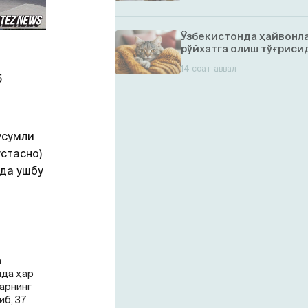
Ўзбекистонда ҳайвонл
рўйхатга олиш тўғрисид
14 соат аввал
5
усумли
стасно)
да ушбу
а
лда ҳар
арнинг
б, 37