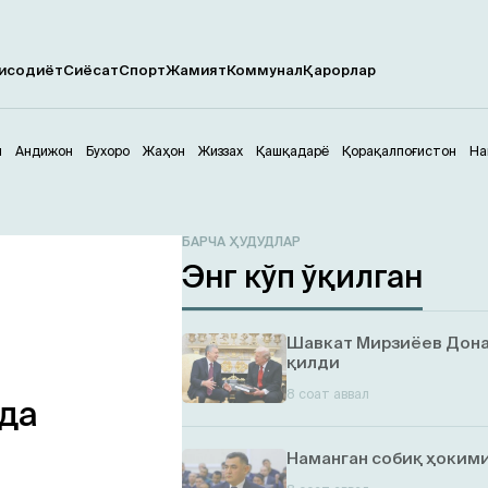
исодиёт
Сиёсат
Спорт
Жамият
Коммунал
Қарорлар
м
Андижон
Бухоро
Жаҳон
Жиззах
Қашқадарё
Қорақалпоғистон
На
БАРЧА ҲУДУДЛАР
Энг кўп ўқилган
Шавкат Мирзиёев Дона
қилди
8 соат аввал
да
Наманган собиқ ҳокими