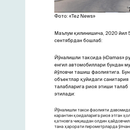
Фото: «Tez News»
Маълум қилинишича, 2020 йил 
сентябрдан бошлаб:
Йўналишли таксида («Damas» р
енгил автомобиллари бундан му
йўловчи ташиш фаолиятига. Бун
объектлар қуйидаги санитария
талабларига риоя этиши талаб
этилади:
Йўналишли такси фаолияти давомид
карантин қоидаларига риоя этган ҳо
қатновга чиқишдан олдин ҳайдовчил
тана ҳарорати пирометрларда ўлчани