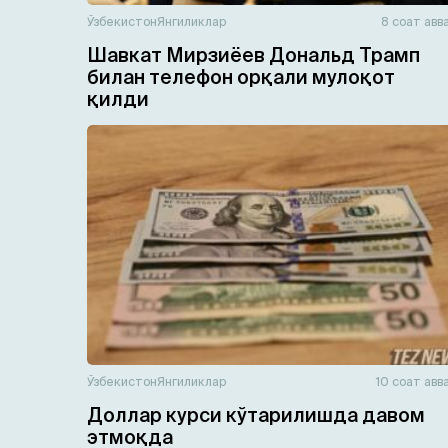
Ўзбекистон
Янгиликлар
8 соат авв
Шавкат Мирзиёев Дональд Трамп
билан телефон орқали мулоқот
қилди
Ўзбекистон
Янгиликлар
10 соат авв
Доллар курси кўтарилишда давом
этмоқда