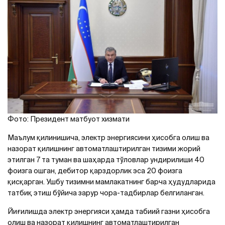
Фото: Президент матбуот хизмати
Маълум қилинишича, электр энергиясини ҳисобга олиш ва
назорат қилишнинг автоматлаштирилган тизими жорий
этилган 7 та туман ва шаҳарда тўловлар ундирилиши 40
фоизга ошган, дебитор қарздорлик эса 20 фоизга
қисқарган. Ушбу тизимни мамлакатнинг барча ҳудудларида
татбиқ этиш бўйича зарур чора-тадбирлар белгиланган.
Йиғилишда электр энергияси ҳамда табиий газни ҳисобга
олиш ва назорат қилишнинг автоматлаштирилган