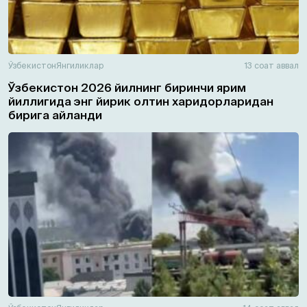
Ўзбекистон
Янгиликлар
13 соат аввал
Ўзбекистон 2026 йилнинг биринчи ярим
йиллигида энг йирик олтин харидорларидан
бирига айланди