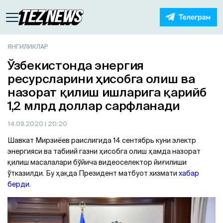
ЯНГИЛИКЛАР
Ўзбекистонда энергия
ресурсларини ҳисобга олиш ва
назорат қилиш ишларига қарийб
1,2 млрд доллар сарфланади
14.09.2020
| 20:20
Шавкат Мирзиёев раислигида 14 сентябрь куни электр
энергияси ва табиий газни ҳисобга олиш ҳамда назорат
қилиш масалалари бўйича видеоселектор йиғилиши
ўтказилди. Бу ҳақда Президент матбуот хизмати
хабар
берди
.