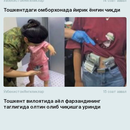
Ўзбекистон
Янгиликлар
14 соат аввал
Тошкентдаги омборхонада йирик ёнғин чиқди
Ўзбекистон
Янгиликлар
15 соат аввал
Тошкент вилоятида аёл фарзандининг
таглигида олтин олиб чиқишга уринди