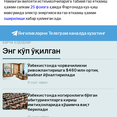
Наманган вилояти истеъмолчиларига табиий газ етказиш
ҳажми салкам
25 фоизга
ҳамда Фарғонада куз-қиш
мавсумида электр энергияси ва газ етказиш ҳажми
оширилиши
хабар қилинган эди.
Янгиликларни Телеграм каналда кузатинг
БАРЧА ҲУДУДЛАР
Энг кўп ўқилган
Ўзбекистонда чорвачиликни
ривожлантиришга $460 млн ортиқ
маблағ йўналтирилади
8 соат аввал
Ўзбекистонда ногиронлиги бўлган
абитуриентларга кириш
имтиҳонларида қўшимча вақт
берилади
10 соат аввал