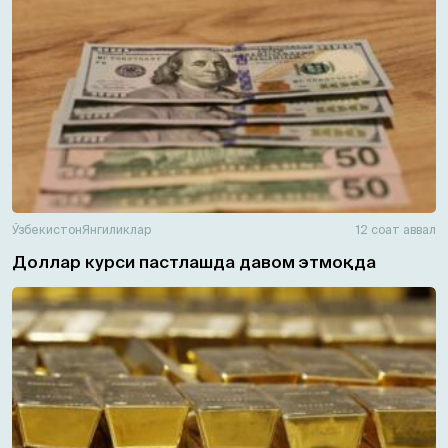
Ўзбекистон
Янгиликлар
12 соат аввал
Доллар курси пастлашда давом этмоқда