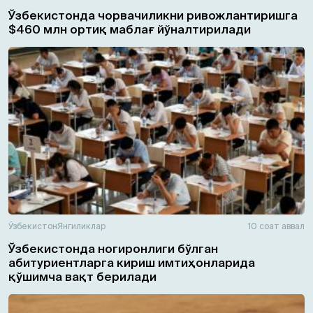
Ўзбекистонда чорвачиликни ривожлантиришга
$460 млн ортиқ маблағ йўналтирилади
Ўзбекистон
Янгиликлар
10 соат аввал
Ўзбекистонда ногиронлиги бўлган
абитуриентларга кириш имтиҳонларида
қўшимча вақт берилади