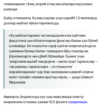
тизимларини тўлиқ жорий этиш масалалари муҳокама
қилинди.
Қайд этилишича, бу мақсадлар учун қарийб 1,2 миллиард
доллар маблағ йўналтирилмоқда.
«Бу маблағларнинг натижадорлиги ва қайтими
фақатгина ҳисоблагичларни ўрнатиш билан ҳал бўлиб
қолмайди. Истеъмолчи сарф қилган энергия ресурси
ҳажмини билиш билан тизимдаги йўқотишлар ва
ўғриликларга чек қўйиб бўлмайди. Бунинг учун
‘энергияни ишлаб чиқарувчи – магистрал тармоқлар —
тақсимлаш тармоқлари — истеъмолчи’
жараёнларининг ҳар бир занжирини қамраб олувчи
яхлит онлайн тизимни яратиш керак, — деди Шавкат
Мирзиёев.
Аввалроқ Aндижонда куз-қиш мавсумида электр
энериясини етказиш ҳажми 10,5 фоизга
оширилиши
,