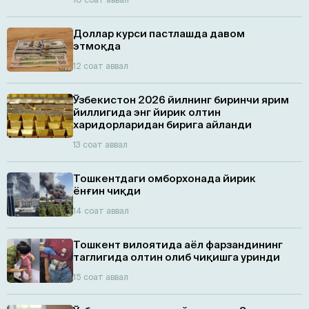
Доллар курси пастлашда давом
этмоқда
12 соат аввал
Ўзбекистон 2026 йилнинг биринчи ярим
йиллигида энг йирик олтин
харидорларидан бирига айланди
13 соат аввал
Тошкентдаги омборхонада йирик
ёнғин чиқди
14 соат аввал
Тошкент вилоятида аёл фарзандининг
таглигида олтин олиб чиқишга уринди
15 соат аввал