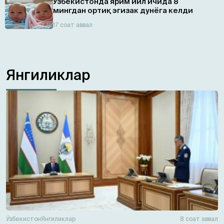
Ўзбекистонда ярим йил ичида 8
мингдан ортиқ эгизaк дунёга келди
17 соат аввал
Янгиликлар
Ўзбекистон
Янгиликлар
8 соат аввал