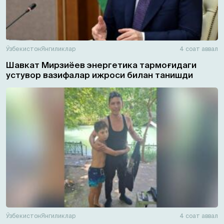
Ўзбекистон
Янгиликлар
4 соат аввал
Шавкат Мирзиёев энергетика тармоғидаги
устувор вазифалар ижроси билан танишди
Ўзбекистон
Янгиликлар
4 соат аввал