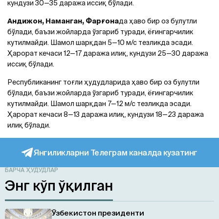
кундузи 30—35 даража иссиқ бўлади.
Андижон, Наманган, Фарғона
да ҳаво бир оз булутли
бўлади, баъзи жойларда ўзгариб туради, ёғингарчилик
кутилмайди. Шамол шарқдан 5—10 м/с тезликда эсади.
Ҳарорат кечаси 12—17 даража илиқ, кундузи 25—30 даража
иссиқ бўлади.
Республиканинг тоғли ҳудудларида ҳаво бир оз булутли
бўлади, баъзи жойларда ўзгариб туради, ёғингарчилик
кутилмайди. Шамол шарқдан 7—12 м/с тезликда эсади.
Ҳарорат кечаси 8—13 даража илиқ, кундузи 18—23 даража
илиқ бўлади.
Янгиликларни Телеграм каналда кузатинг
БАРЧА ҲУДУДЛАР
Энг кўп ўқилган
Ўзбекистон президенти