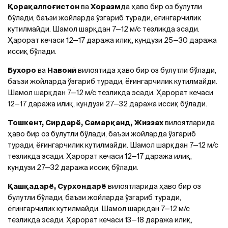
Қорақалпоғистон
ва
Хоразм
да ҳаво бир оз булутли
бўлади, баъзи жойларда ўзгариб туради, ёғингарчилик
кутилмайди. Шамол шарқдан 7—12 м/с тезликда эсади.
Ҳарорат кечаси 12—17 даража илиқ, кундузи 25—30 даража
иссиқ бўлади.
Бухоро
ва
Навоий
вилоятида ҳаво бир оз булутли бўлади,
баъзи жойларда ўзгариб туради, ёғингарчилик кутилмайди.
Шамол шарқдан 7—12 м/с тезликда эсади. Ҳарорат кечаси
12—17 даража илиқ, кундузи 27—32 даража иссиқ бўлади.
Тошкент, Сирдарё, Самарқанд, Жиззах
вилоятларида
ҳаво бир оз булутли бўлади, баъзи жойларда ўзгариб
туради, ёғингарчилик кутилмайди. Шамол шарқдан 7—12 м/с
тезликда эсади. Ҳарорат кечаси 12—17 даража илиқ,
кундузи 27—32 даража иссиқ бўлади.
Қашқадарё, Сурхондарё
вилоятларида ҳаво бир оз
булутли бўлади, баъзи жойларда ўзгариб туради,
ёғингарчилик кутилмайди. Шамол шарқдан 7—12 м/с
тезликда эсади. Ҳарорат кечаси 13—18 даража илиқ,