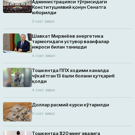
Администрацияси тўғрисидаги
Конституциявий қонун Сенатга
юборилди
3 соат аввал
Шавкат Мирзиёев энергетика
тармоғидаги устувор вазифалар
ижроси билан танишди
4 соат аввал
Тошкентда ППХ ходими каналда
чўкаётган 13 ёшли болани қутқариб
қолди
4 соат аввал
Доллар расмий курси кўтарилди
6 соат аввал
Тошкентда $20 минг эвазига