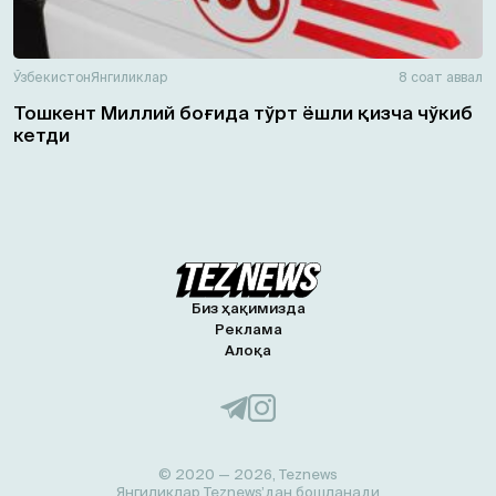
Ўзбекистон
Янгиликлар
8 соат аввал
Тошкент Миллий боғида тўрт ёшли қизча чўкиб
кетди
Биз ҳақимизда
Реклама
Алоқа
© 2020 — 2026, Teznews
Янгиликлар Teznews’дан бошланади