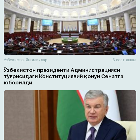
Ўзбекистон
Янгиликлар
3 соат аввал
Ўзбекистон президенти Администрацияси
тўғрисидаги Конституциявий қонун Сенатга
юборилди