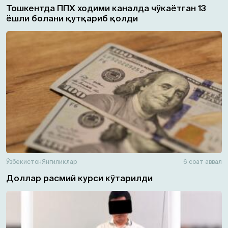
Тошкентда ППХ ходими каналда чўкаётган 13
ёшли болани қутқариб қолди
Ўзбекистон
Янгиликлар
6 соат аввал
Доллар расмий курси кўтарилди