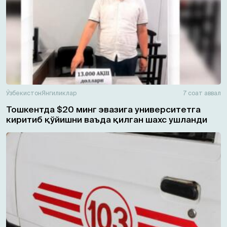
Ўзбекистон
Янгиликлар
7 соат аввал
Тошкентда $20 минг эвазига университетга
киритиб қўйишни ваъда қилган шахс ушланди