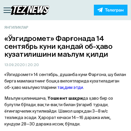
ЯНГИЛИКЛАР
«Ўзгидромет» Фарғонада 14
сентябрь куни қандай об-ҳаво
кузатилишини маълум қилди
13.09.2020
| 20:20
«Ўзгидромет» 14 сентябрь, душанба куни Фарғона, шу билан
бирга мамлакатнинг бошқа вилоятларида кузатиладиган
об-ҳаво маълумотларини
тақдим этди
.
Маълум қилинишича,
Тошкент шаҳри
да ҳаво бир оз
булутли бўлади, вақти-вақти билан ўзгариб туради,
ёғингарчилик кутилмайди. Шамол шарқдан 3—8 м/с
тезликда эсади. Ҳарорат кечаси 14—16 даража илиқ,
кундузи 28—30 даража иссиқ бўлади.