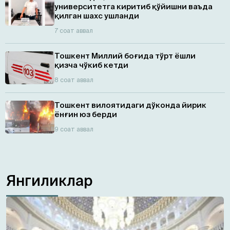
университетга киритиб қўйишни ваъда
қилган шахс ушланди
7 соат аввал
Тошкент Миллий боғида тўрт ёшли
қизча чўкиб кетди
8 соат аввал
Тошкент вилоятидаги дўконда йирик
ёнғин юз берди
9 соат аввал
Янгиликлар