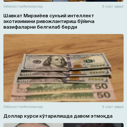
Ўзбекистон
Янгиликлар
5 соат аввал
Шавкат Мирзиёев сунъий интеллект
экотизимини ривожлантириш бўйича
вазифаларни белгилаб берди
Ўзбекистон
Янгиликлар
6 соат аввал
Доллар курси кўтарилишда давом этмоқда