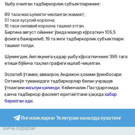
Ушбу очилган тадбиркорлик субъектларининг:
89 таси масъулияти чекланган жамият;
51 таси хусусий корхона;
16 таси оилавий корхона ташкил этган.
Биргина август ойининг ўзида мазкур кўрсаткич 105,5
фоизга бажарилиб, 19 та янги тадбиркорлик субъектлари
ташкил топди.
Шунингдек, йил якунига қадар ушбу кўрсаткичнинг 395 тага
етиши бўйича таҳлил графиги ишлаб чиқилган.
Эслатиб ўтамиз, аввалроқ Aндижон ҳокими ўринбосари
Олтинкўл туманидаги тадбиркорлар билан учрашув
ўтказгани
маълум қилинди
. Кейинчалик Пастдарғомда
қанча тадбиркор фаолият юритаётгани ҳақида
хабар
берилган эди
.
Янгиликларни Телеграм каналда кузатинг
БАРЧА ҲУДУДЛАР