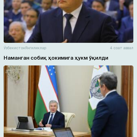
Ўзбекистон
Янгиликлар
4 соат аввал
Наманган собиқ ҳокимига ҳукм ўқилди