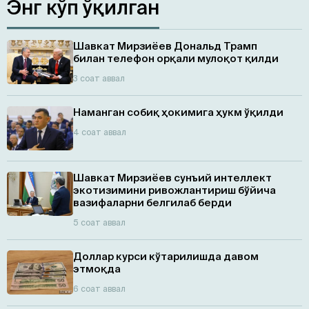
Энг кўп ўқилган
Шавкат Мирзиёев Дональд Трамп
билан телефон орқали мулоқот қилди
3 соат аввал
Наманган собиқ ҳокимига ҳукм ўқилди
4 соат аввал
Шавкат Мирзиёев сунъий интеллект
экотизимини ривожлантириш бўйича
вазифаларни белгилаб берди
5 соат аввал
Доллар курси кўтарилишда давом
этмоқда
6 соат аввал