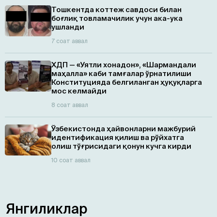
Тошкентда коттеж савдоси билан
боғлиқ товламачилик учун ака-ука
ушланди
7 соат аввал
ХДП — «Уятли хонадон», «Шармандали
маҳалла» каби тамғалар ўрнатилиши
Конституцияда белгиланган ҳуқуқларга
мос келмайди
8 соат аввал
Ўзбекистонда ҳайвонларни мажбурий
идентификация қилиш ва рўйхатга
олиш тўғрисидаги қонун кучга кирди
10 соат аввал
Янгиликлар