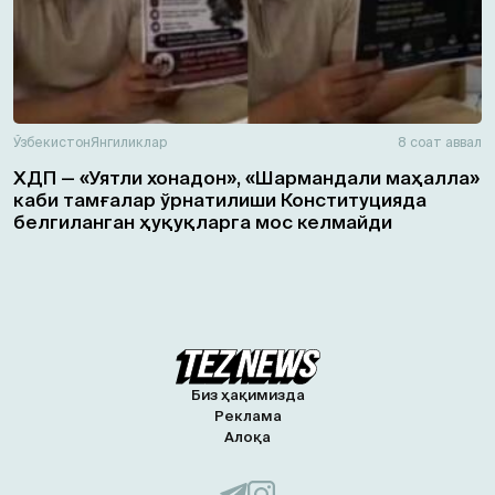
Ўзбекистон
Янгиликлар
8 соат аввал
ХДП — «Уятли хонадон», «Шармандали маҳалла»
каби тамғалар ўрнатилиши Конституцияда
белгиланган ҳуқуқларга мос келмайди
Биз ҳақимизда
Реклама
Алоқа