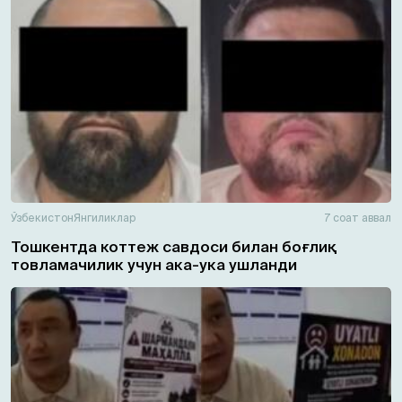
Ўзбекистон
Янгиликлар
7 соат аввал
Тошкентда коттеж савдоси билан боғлиқ
товламачилик учун ака-ука ушланди