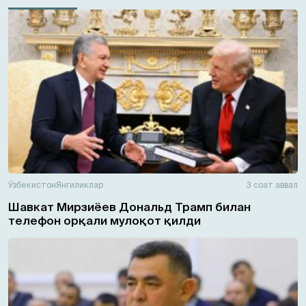
Ўзбекистон
Янгиликлар
3 соат аввал
Шавкат Мирзиёев Дональд Трамп билан
телефон орқали мулоқот қилди