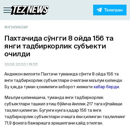
ЯНГИЛИКЛАР
Пахтачида сўнгги 8 ойда 156 та
янги тадбиркорлик субъекти
очилди
30.08.2020
| 18:55
Aндижон вилояти Пахтачи туманида сўнгги 8 ойда 156 та
янги тадбиркорлик субъектлари очилгани маълум қилинди.
Бу ҳақда туман ҳокимлиги ахборот хизмати
хабар берди
.
Маълум қилинишича, туманда янги тадбиркорлик
субъектлари ташкил этиш бўйича йиллик 217 тага кўпайиши
таҳлил қилинган. Бугунги кунга қадар 156 та янги
тадбиркорлик субъектлари очишга ёки қилинган таҳлилнинг
71,9 фоизга бажаришга эришилгани қайд этилган.