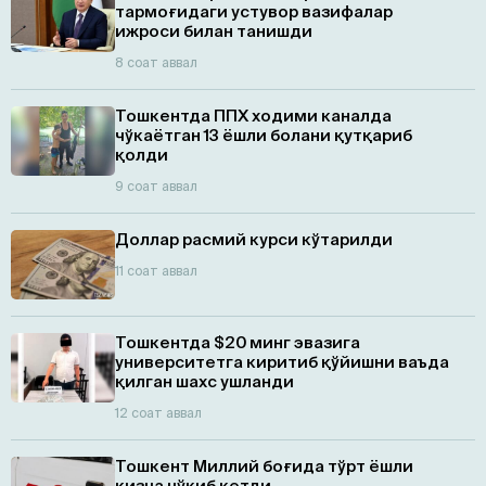
тармоғидаги устувор вазифалар
ижроси билан танишди
8 соат аввал
Тошкентда ППХ ходими каналда
чўкаётган 13 ёшли болани қутқариб
қолди
9 соат аввал
Доллар расмий курси кўтарилди
11 соат аввал
Тошкентда $20 минг эвазига
университетга киритиб қўйишни ваъда
қилган шахс ушланди
12 соат аввал
Тошкент Миллий боғида тўрт ёшли
қизча чўкиб кетди