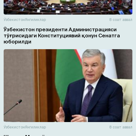
Ўзбекистон
Янгиликлар
8 соат аввал
Ўзбекистон президенти Администрацияси
тўғрисидаги Конституциявий қонун Сенатга
юборилди
Ўзбекистон
Янгиликлар
8 соат аввал