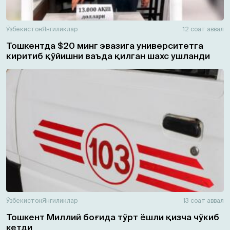
Ўзбекистон
Янгиликлар
12 соат аввал
Тошкентда $20 минг эвазига университетга
киритиб қўйишни ваъда қилган шахс ушланди
Ўзбекистон
Янгиликлар
13 соат аввал
Тошкент Миллий боғида тўрт ёшли қизча чўкиб
кетди