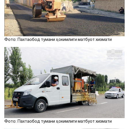
Фото: Пахтаобод тумани ҳокимлиги матбуот хизмати
Фото: Пахтаобод тумани ҳокимлиги матбуот хизмати