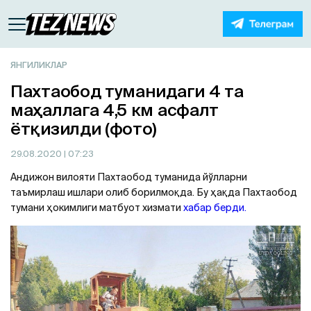
ЯНГИЛИКЛАР
Пахтаобод туманидаги 4 та
маҳаллага 4,5 км асфалт
ётқизилди (фото)
29.08.2020
| 07:23
Aндижон вилояти Пахтаобод туманида йўлларни
таъмирлаш ишлари олиб борилмоқда. Бу ҳақда Пахтаобод
тумани ҳокимлиги матбуот хизмати
хабар берди.