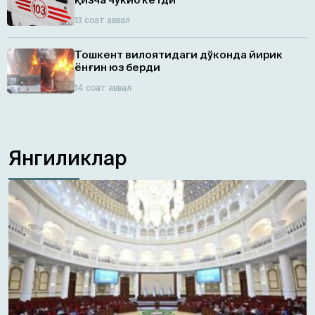
13 соат аввал
Тошкент вилоятидаги дўконда йирик
ёнғин юз берди
14 соат аввал
Янгиликлар