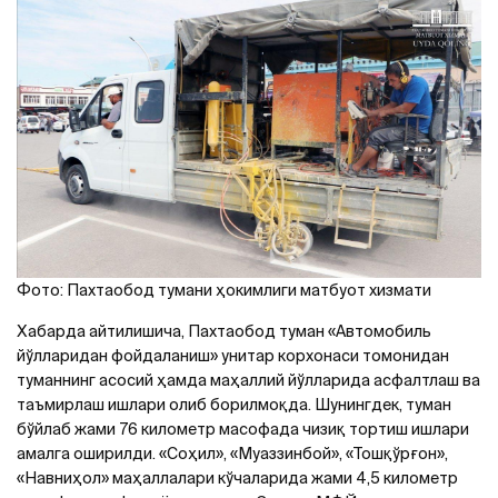
Фото: Пахтаобод тумани ҳокимлиги матбуот хизмати
Хабарда айтилишича, Пахтаобод туман «Aвтомобиль
йўлларидан фойдаланиш» унитар корхонаси томонидан
туманнинг асосий ҳамда маҳаллий йўлларида асфалтлаш ва
таъмирлаш ишлари олиб борилмоқда. Шунингдек, туман
бўйлаб жами 76 километр масофада чизиқ тортиш ишлари
амалга оширилди. «Соҳил», «Муаззинбой», «Тошқўрғон»,
«Навниҳол» маҳаллалари кўчаларида жами 4,5 километр