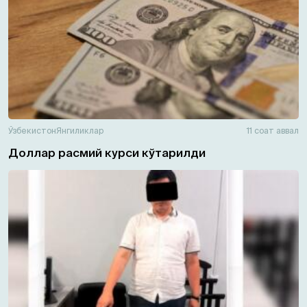
Ўзбекистон
Янгиликлар
11 соат аввал
Доллар расмий курси кўтарилди