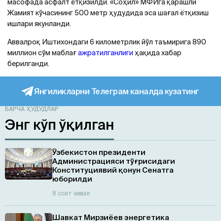
масофада асфалт ётқизилди. «Соҳил» МФЙга қарашли
Жамият кўчасининг 500 метр ҳудудида эса шағал ётқизиш
ишлари якунланди.
Aввалроқ Иштихондаги 6 километрлик йўл таъмирига 890
миллион сўм маблағ
ажратилганлиги
ҳақида хабар
берилганди.
Янгиликларни Телеграм каналда кузатинг
БАРЧА ҲУДУДЛАР
Энг кўп ўқилган
Ўзбекистон президенти
Администрацияси тўғрисидаги
Конституциявий қонун Сенатга
юборилди
8 соат аввал
Шавкат Мирзиёев энергетика