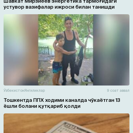
Шавкат Мирзиёев энергетика тармоғидаги
устувор вазифалар ижроси билан танишди
Ўзбекистон
Янгиликлар
9 соат аввал
Тошкентда ППХ ходими каналда чўкаётган 13
ёшли болани қутқариб қолди