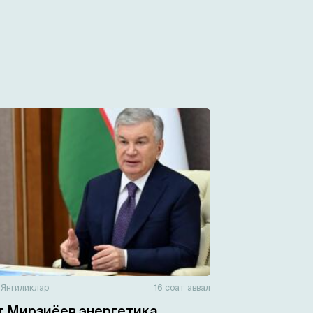
н
Янгиликлар
16 соат аввал
 Мирзиёев энергетика