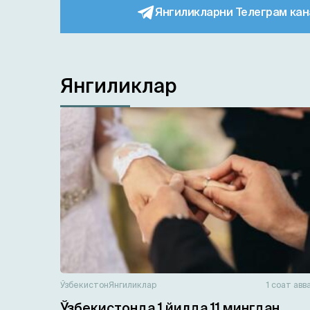
Янгиликларни Телеграм кан
Янгиликлар
Ўзбекистон
Янгиликлар
1 соат авв
Ўзбекистонда 1 йилда 11 мингдан