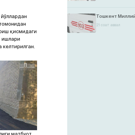
 йўллардан
Тошкент Миллий
 томонидан
21 соат аввал
ириш қисмидаги
ш ишлари
а келтирилган.
лиги матбуот