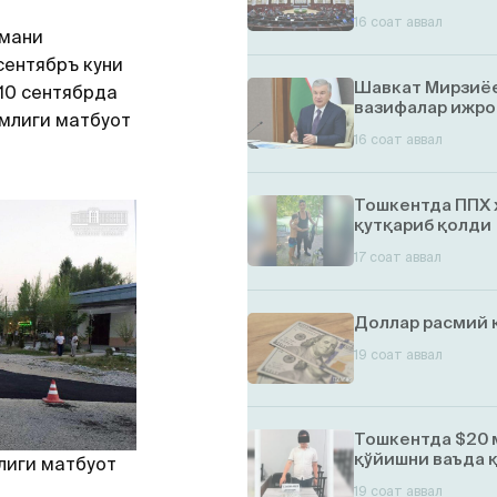
16 соат аввал
умани
сентябръ куни
Шавкат Мирзиёе
10 сентябрда
вазифалар ижро
имлиги матбуот
16 соат аввал
Тошкентда ППХ 
қутқариб қолди
17 соат аввал
Доллар расмий 
19 соат аввал
Тошкентда $20 
қўйишни ваъда 
лиги матбуот
19 соат аввал