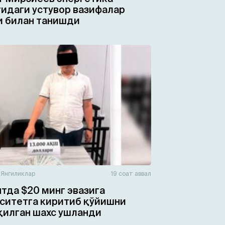
идаги устувор вазифалар
 билан танишди
н
Янгиликлар
19 соат аввал
тда $20 минг эвазига
ситетга киритиб қўйишни
қилган шахс ушланди