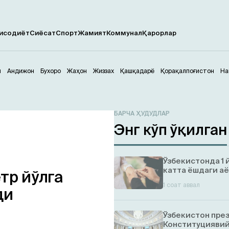
исодиёт
Сиёсат
Спорт
Жамият
Коммунал
Қарорлар
м
Андижон
Бухоро
Жаҳон
Жиззах
Қашқадарё
Қорақалпоғистон
На
БАРЧА ҲУДУДЛАР
Энг кўп ўқилган
Ўзбекистонда 1 
катта ёшдаги аё
тр йўлга
1 соат аввал
ди
Ўзбекистон пре
Конституциявий