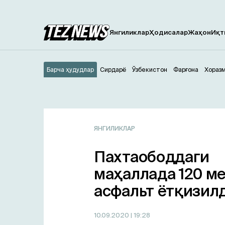
Янгиликлар
Ҳодисалар
Жаҳон
Иқт
Барча ҳудудлар
Сирдарё
Ўзбекистон
Фарғона
Хораз
ЯНГИЛИКЛАР
Пахтаободдаги
маҳаллада 120 ме
асфальт ётқизил
10.09.2020
| 19:28