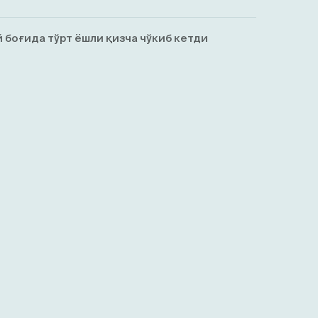
 боғида тўрт ёшли қизча чўкиб кетди