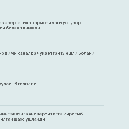
в энергетика тармоғидаги устувор
си билан танишди
ходими каналда чўкаётган 13 ёшли болани
курси кўтарилди
минг эвазига университетга киритиб
қилган шахс ушланди