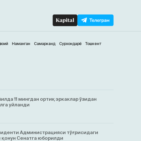
воий
Наманган
Самарканд
Сурхондарё
Тошкент
йилда 11 мингдан ортиқ эркаклар ўзидан
лга уйланди
зиденти Администрацияси тўғрисидаги
 қонун Сенатга юборилди