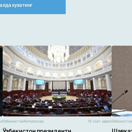
алда кузатинг
ал
Ўзбекистон
Янгиликлар
16 соат аввал
Ўзбекисто
Ўзбекистон президенти
Шавкат