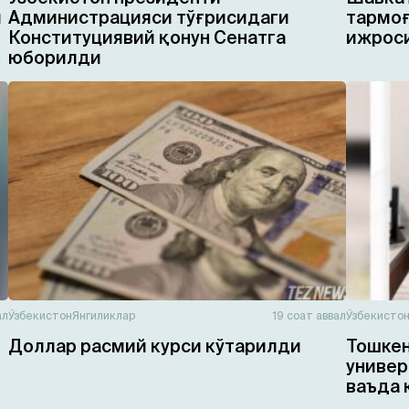
и
Администрацияси тўғрисидаги
тармоғ
Конституциявий қонун Сенатга
ижроси
юборилди
ал
Ўзбекистон
Янгиликлар
19 соат аввал
Ўзбекисто
Доллар расмий курси кўтарилди
Тошкен
универ
ваъда 