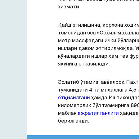
хизмати
Қайд этилишича, корхона ходи
томонидан эса «Соҳил»маҳалла
метр масофадаги ички йўлларн
ишлари давом эттирилмоқда. 
кўчалардаги ишлар ҳам тез фур
якунига етказилади.
Эслатиб ўтамиз, аввалроқ Пах
туманидаги 4 та маҳаллага 4,5 
ётқизилгани
ҳамда Иштихондаг
километрлик йўл таъмирига 89
маблағ
ажратилганлиги
ҳақида
берилганди.