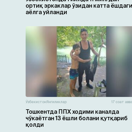
ортиқ эркаклар ўзидан катта ёшдаг
аёлга уйланди
Ўзбекистон
Янгиликлар
17 соат авв
Тошкентда ППХ ходими каналда
чўкаётган 13 ёшли болани қутқариб
қолди