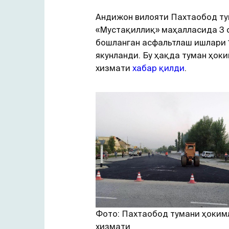
Aндижон вилояти Пахтаобод т
«Мустақиллиқ» маҳалласида 3 
бошланган асфальтлаш ишлари 
якунланди. Бу ҳақда туман ҳок
хизмати
хабар қилди
.
Фото: Пахтаобод тумани ҳоким
хизмати