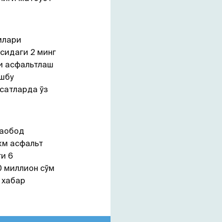
млари
сидаги 2 минг
и асфальтлаш
Ушбу
сатларда ўз
таобод
км асфальт
и 6
0 миллион сўм
 хабар