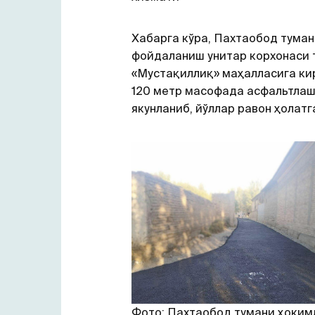
Хабарга кўра, Пахтаобод туман
фойдаланиш унитар корхонаси
«Мустақиллиқ» маҳалласига к
120 метр масофада асфальтла
якунланиб, йўллар равон ҳолатг
Фото: Пахтаобод тумани ҳоким