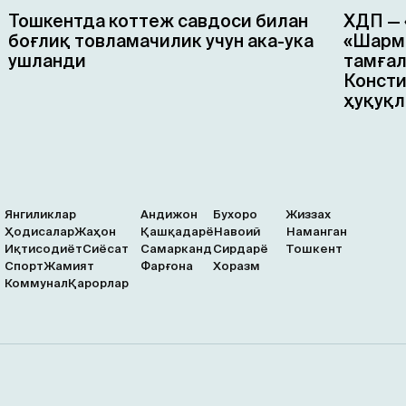
Тошкентда коттеж савдоси билан
ХДП — 
боғлиқ товламачилик учун ака-ука
«Шарма
ушланди
тамғал
Консти
ҳуқуқл
Янгиликлар
Андижон
Бухоро
Жиззах
Ҳодисалар
Жаҳон
Қашқадарё
Навоий
Наманган
Иқтисодиёт
Сиёсат
Самарканд
Сирдарё
Тошкент
Спорт
Жамият
Фарғона
Хоразм
Коммунал
Қарорлар