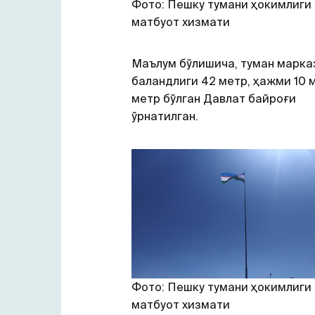
Фото: Пешку тумани ҳокимлиги
матбуот хизмати
Маълум бўлишича, туман марка
баландлиги 42 метр, ҳажми 10 
метр бўлган Давлат байроғи
ўрнатилган.
Фото: Пешку тумани ҳокимлиги
матбуот хизмати