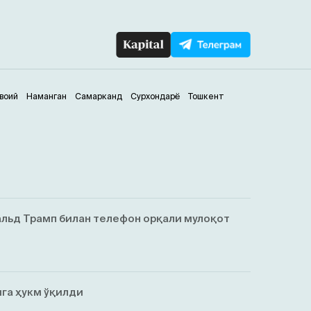
воий
Наманган
Самарканд
Сурхондарё
Тошкент
льд Трамп билан телефон орқали мулоқот
га ҳукм ўқилди