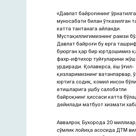
«Давлат байроғининг ўрнатилга
муносабати билан ўтказилган 
катта тантанага айланди.
Мустақиллигимизнинг рамзи бў
Давлат байроғи бу ерга ташри
буюрган ҳар бир юртдошимиз 
фахр-ифтихор туйғуларини жўш
урдиради. Қолаверса, ёш ўғил-
қизларимизнинг ватанпарвар, ў
юртига содиқ, комил инсон бўл
етишларига ушбу салобатли
байроқнинг ҳиссаси катта бўла
дейилади матбуот хизмати хаб
Аввалроқ Бухорода 20 миллиар
сўмлик лойиҳа асосида ДТМ ви