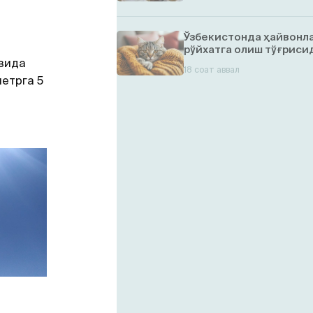
Ўзбекистонда ҳайвонл
рўйхатга олиш тўғрисид
зида
18 соат аввал
метрга 5