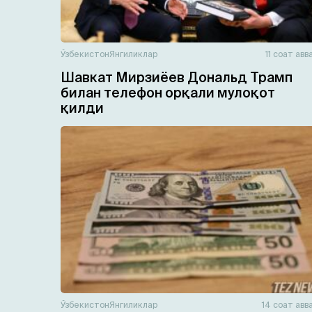
Ўзбекистон
Янгиликлар
11 соат авв
Шавкат Мирзиёев Дональд Трамп
билан телефон орқали мулоқот
қилди
Ўзбекистон
Янгиликлар
14 соат авв