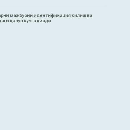
арни мажбурий идентификация қилиш ва
аги қонун кучга кирди