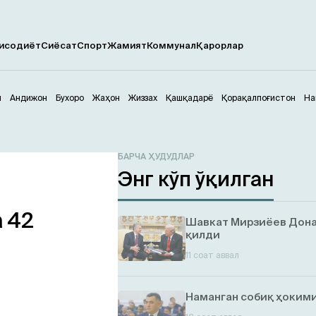
исодиёт
Сиёсат
Спорт
Жамият
Коммунал
Қарорлар
м
Андижон
Бухоро
Жаҳон
Жиззах
Қашқадарё
Қорақалпоғистон
На
БАРЧА ҲУДУДЛАР
Энг кўп ўқилган
 42
Шавкат Мирзиёев Дона
қилди
11 соат аввал
Наманган собиқ ҳокими