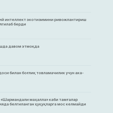
ий интеллект экотизимини ривожлантириш
лгилаб берди
ишда давом этмоқда
оси билан боғлиқ товламачилик учун ака-
, «Шармандали маҳалла» каби тамғалар
яда белгиланган ҳуқуқларга мос келмайди