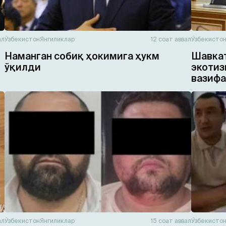
ал
Ўзбекистон
Янгиликлар
12 соат аввал
Ўзбекисто
Наманган собиқ ҳокимига ҳукм
Шавкат
ўқилди
экотиз
вазифа
ал
Ўзбекистон
Янгиликлар
15 соат аввал
Ўзбекисто