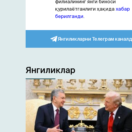
филиалининг янги биноси
қурилаётганлиги ҳақида
хабар
берилганди
.
Янгиликларни Телеграм каналд
Янгиликлар