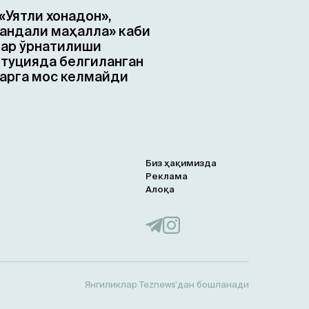
«Уятли хонадон»,
ндали маҳалла» каби
ар ўрнатилиши
туцияда белгиланган
арга мос келмайди
Биз ҳақимизда
Реклама
Алоқа
Янгиликлар Teznews’дан бошланади