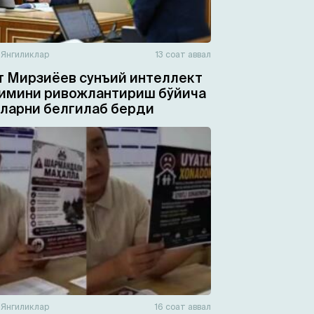
н
Янгиликлар
13 соат аввал
 Мирзиёев сунъий интеллект
имини ривожлантириш бўйича
ларни белгилаб берди
н
Янгиликлар
16 соат аввал