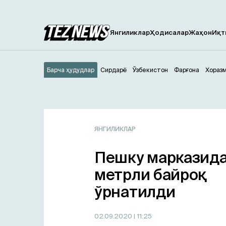
Янгиликлар
Ҳодисалар
Жаҳон
Иқт
Барча ҳудудлар
Сирдарё
Ўзбекистон
Фарғона
Хораз
ЯНГИЛИКЛАР
Пешку марказида
метрли байроқ
ўрнатилди
02.09.2020
| 11:25