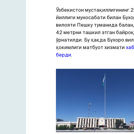
Ўзбекистон мустақиллигининг 2
йиллиги муносабати билан Бухо
вилояти Пешку туманида балан
42 метрни ташкил этган байроқ
ўрнатилди. Бу ҳақда Бухоро ви
ҳокимлиги матбуот хизмати
ха
берди
.