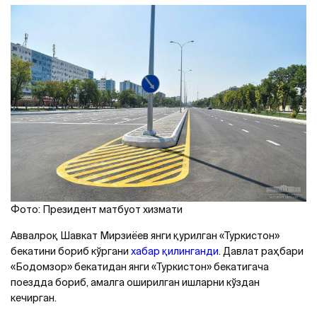
Фото: Президент матбуот хизмати
Aввалроқ Шавкат Мирзиёев янги қурилган «Туркистон»
бекатини бориб кўргани
хабар қилинганди
. Давлат раҳбари
«Бодомзор» бекатидан янги «Туркистон» бекатигача
поездда бориб, амалга оширилган ишларни кўздан
кечирган.