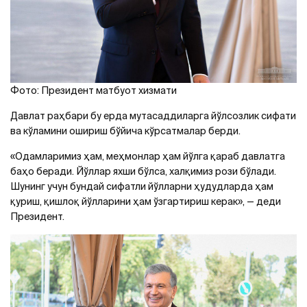
Фото: Президент матбуот хизмати
Давлат раҳбари бу ерда мутасаддиларга йўлсозлик сифати
ва кўламини ошириш бўйича кўрсатмалар берди.
«Одамларимиз ҳам, меҳмонлар ҳам йўлга қараб давлатга
баҳо беради. Йўллар яхши бўлса, халқимиз рози бўлади.
Шунинг учун бундай сифатли йўлларни ҳудудларда ҳам
қуриш, қишлоқ йўлларини ҳам ўзгартириш керак», — деди
Президент.