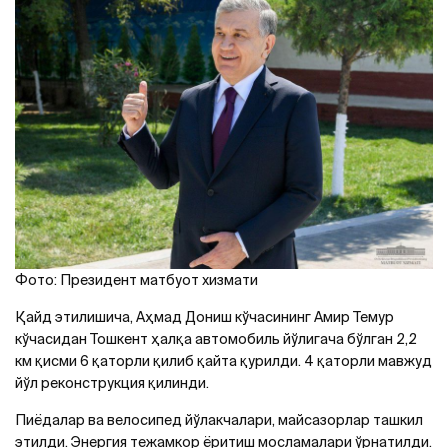
Фото: Президент матбуот хизмати
Қайд этилишича, Aҳмад Дониш кўчасининг Aмир Темур
кўчасидан Тошкент ҳалқа автомобиль йўлигача бўлган 2,2
км қисми 6 қаторли қилиб қайта қурилди. 4 қаторли мавжуд
йўл реконструкция қилинди.
Пиёдалар ва велосипед йўлакчалари, майсазорлар ташкил
этилди. Энергия тежамкор ёритиш мосламалари ўрнатилди.