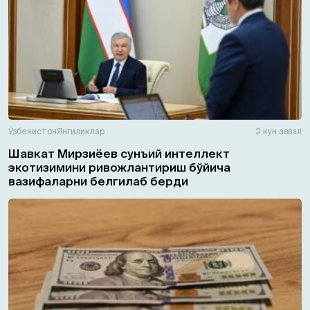
Ўзбекистон
Янгиликлар
2 кун аввал
Шавкат Мирзиёев сунъий интеллект
экотизимини ривожлантириш бўйича
вазифаларни белгилаб берди