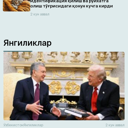
идентификация қилиш ва рўйхатга
олиш тўғрисидаги қонун кучга кирди
2 кун аввал
Янгиликлар
Ўзбекистон
Янгиликлар
2 кун аввал