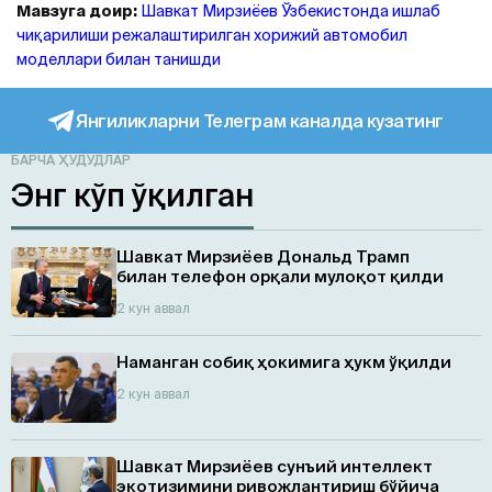
Мавзуга доир:
Шавкат Мирзиёев Ўзбекистонда ишлаб
чиқарилиши режалаштирилган хорижий автомобил
моделлари билан танишди
Янгиликларни Телеграм каналда кузатинг
БАРЧА ҲУДУДЛАР
Энг кўп ўқилган
Шавкат Мирзиёев Дональд Трамп
билан телефон орқали мулоқот қилди
2 кун аввал
Наманган собиқ ҳокимига ҳукм ўқилди
2 кун аввал
Шавкат Мирзиёев сунъий интеллект
экотизимини ривожлантириш бўйича