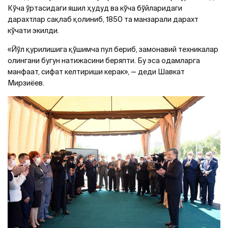
Кўча ўртасидаги яшил ҳудуд ва кўча бўйларидаги
дарахтлар сақлаб қолиниб, 1850 та манзарали дарахт
кўчати экилди.
«Йўл қурилишига қўшимча пул бериб, замонавий техникалар
олингани бугун натижасини беряпти. Бу эса одамларга
манфаат, сифат келтириши керак», — деди Шавкат
Мирзиёев.