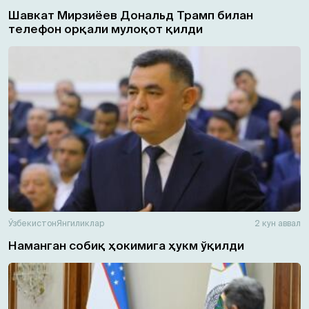
Шавкат Мирзиёев Дональд Трамп билан
телефон орқали мулоқот қилди
Ўзбекистон
Янгиликлар
2 кун аввал
Наманган собиқ ҳокимига ҳукм ўқилди