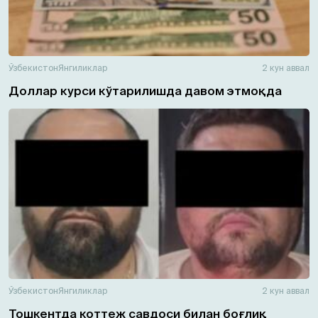
Ўзбекистон
Янгиликлар
2 кун аввал
Доллар курси кўтарилишда давом этмоқда
Ўзбекистон
Янгиликлар
2 кун аввал
Тошкентда коттеж савдоси билан боғлиқ