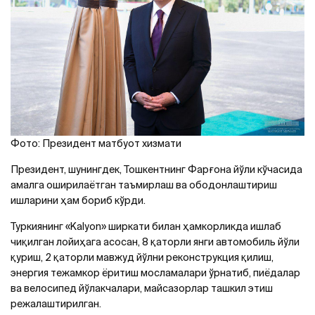
Фото: Президент матбуот хизмати
Президент, шунингдек, Тошкентнинг Фарғона йўли кўчасида
амалга оширилаётган таъмирлаш ва ободонлаштириш
ишларини ҳам бориб кўрди.
Туркиянинг «Kalyon» ширкати билан ҳамкорликда ишлаб
чиқилган лойиҳага асосан, 8 қаторли янги автомобиль йўли
қуриш, 2 қаторли мавжуд йўлни реконструкция қилиш,
энергия тежамкор ёритиш мосламалари ўрнатиб, пиёдалар
ва велосипед йўлакчалари, майсазорлар ташкил этиш
режалаштирилган.