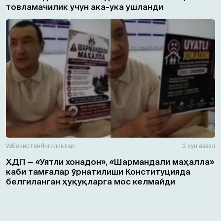
товламачилик учун ака-ука ушланди
Ўзбекистон
Янгиликлар
2 кун аввал
ХДП — «Уятли хонадон», «Шармандали маҳалла»
каби тамғалар ўрнатилиши Конституцияда
белгиланган ҳуқуқларга мос келмайди