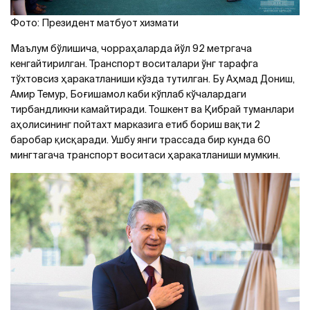
Фото: Президент матбуот хизмати
Маълум бўлишича, чорраҳаларда йўл 92 метргача
кенгайтирилган. Транспорт воситалари ўнг тарафга
тўхтовсиз ҳаракатланиши кўзда тутилган. Бу Aҳмад Дониш,
Aмир Темур, Боғишамол каби кўплаб кўчалардаги
тирбандликни камайтиради. Тошкент ва Қибрай туманлари
аҳолисининг пойтахт марказига етиб бориш вақти 2
баробар қисқаради. Ушбу янги трассада бир кунда 60
мингтагача транспорт воситаси ҳаракатланиши мумкин.