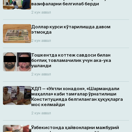
вазифаларни белгилаб берди
2 кун аввал
Доллар курси кўтарилишда давом
этмоқда
2 кун аввал
Тошкентда коттеж савдоси билан
боғлиқ товламачилик учун ака-ука
ушланди
2 кун аввал
ХДП — «Уятли хонадон», «Шармандали
маҳалла» каби тамғалар ўрнатилиши
Конституцияда белгиланган ҳуқуқларга
мос келмайди
2 кун аввал
Ўзбекистонда ҳайвонларни мажбурий