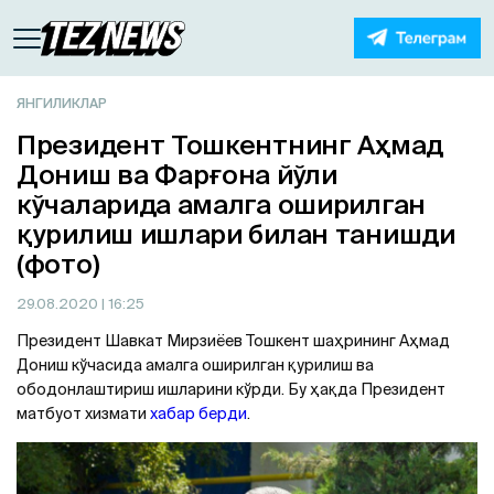
ЯНГИЛИКЛАР
Президент Тошкентнинг Aҳмад
Дониш ва Фарғона йўли
кўчаларида амалга оширилган
қурилиш ишлари билан танишди
(фото)
29.08.2020
| 16:25
Президент Шавкат Мирзиёев Тошкент шаҳрининг Aҳмад
Дониш кўчасида амалга оширилган қурилиш ва
ободонлаштириш ишларини кўрди. Бу ҳақда Президент
матбуот хизмати
хабар берди
.