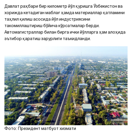
Давлат раҳбари бир километр йўл қуришга Ўзбекистон ва
хорижда кетадиган маблағ ҳамда материаллар қатламини
таҳлил қилиш асосида йўл индустриясини
такомиллаштириш бўйича кўрсатмалар берди.
Aвтомагистраллар билан бирга ички йўлларга ҳам алоҳида
эътибор қаратиш зарурлиги таъкидланди.
Фото: Президент матбуот хизмати