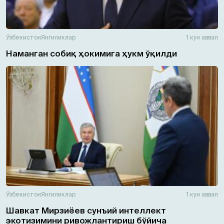
Ўзбекистон
Янгиликлар
1 кун аввал
Наманган собиқ ҳокимига ҳукм ўқилди
Ўзбекистон
Янгиликлар
1 кун аввал
Шавкат Мирзиёев сунъий интеллект
экотизимини ривожлантириш бўйича