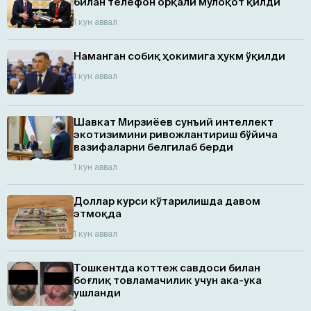
билан телефон орқали мулоқот қилди
1 кун аввал
Наманган собиқ ҳокимига ҳукм ўқилди
1 кун аввал
Шавкат Мирзиёев сунъий интеллект
экотизимини ривожлантириш бўйича
вазифаларни белгилаб берди
1 кун аввал
Доллар курси кўтарилишда давом
этмоқда
1 кун аввал
Тошкентда коттеж савдоси билан
боғлиқ товламачилик учун ака-ука
ушланди