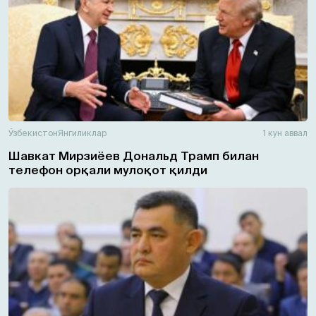
Ўзбекистон
Янгиликлар
1 кун аввал
Шавкат Мирзиёев Дональд Трамп билан
телефон орқали мулоқот қилди