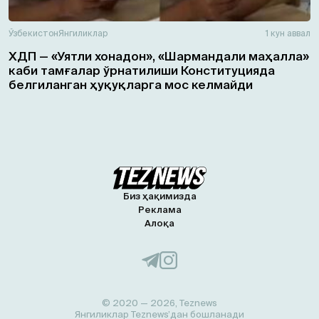
Ўзбекистон
Янгиликлар
1 кун аввал
ХДП — «Уятли хонадон», «Шармандали маҳалла»
каби тамғалар ўрнатилиши Конституцияда
белгиланган ҳуқуқларга мос келмайди
Биз ҳақимизда
Реклама
Алоқа
© 2020 — 2026, Teznews
Янгиликлар Teznews’дан бошланади