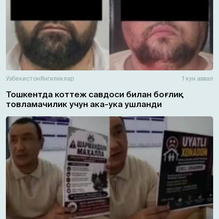
Ўзбекистон
Янгиликлар
1 кун аввал
Тошкентда коттеж савдоси билан боғлиқ
товламачилик учун ака-ука ушланди