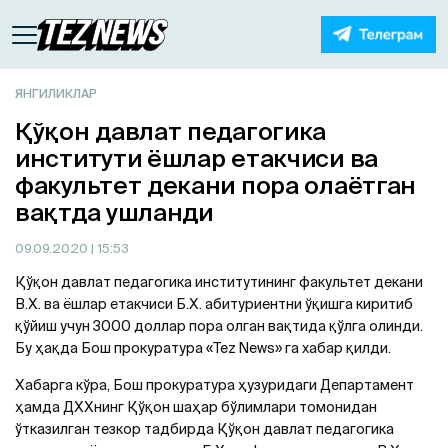
ЯНГИЛИКЛАР
Қўқон давлат педагогика
институти ёшлар етакчиси ва
факультет декани пора олаётган
вақтда ушланди
09.09.2020
| 15:53
Қўқон давлат педагогика институтининг факультет декани
В.Х. ва ёшлар етакчиси Б.Х. абитуриентни ўқишга киритиб
қўйиш учун 3000 доллар пора олган вақтида қўлга олинди.
Бу ҳақда Бош прокуратура «Tez News» га хабар қилди.
Хабарга кўра, Бош прокуратура ҳузуридаги Департамент
ҳамда ДХХнинг Қўқон шаҳар бўлимлари томонидан
ўтказилган тезкор тадбирда Қўқон давлат педагогика