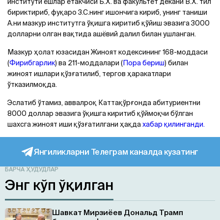
институти ёшлар етакчиси Б.Х. ва факультет декани В.Х. тил
бириктириб, фуқаро З.С.нинг ишончига кириб, унинг таниши
A.ни мазкур институтга ўқишга киритиб қўйиш эвазига 3000
долларни олган вақтида ашёвий далил билан ушланган.
Мазкур ҳолат юзасидан Жиноят кодексининг 168-моддаси
(
Фирибгарлик
) ва 211-моддалари (
Пора бериш
) билан
жиноят ишлари қўзғатилиб, тергов ҳаракатлари
ўтказилмоқда.
Эслатиб ўтамиз, аввалроқ Каттақўрғонда абитуриентни
8000 доллар эвазига ўқишга киритиб қўймоқчи бўлган
шахсга жиноят иши қўзғатилгани ҳақда
хабар қилинганди.
Янгиликларни Телеграм каналда кузатинг
БАРЧА ҲУДУДЛАР
Энг кўп ўқилган
Шавкат Мирзиёев Дональд Трамп