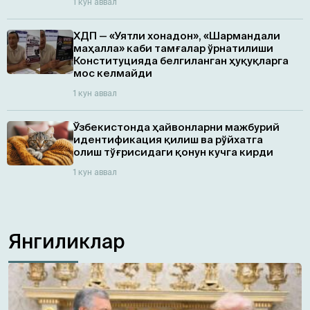
1 кун аввал
ХДП — «Уятли хонадон», «Шармандали
маҳалла» каби тамғалар ўрнатилиши
Конституцияда белгиланган ҳуқуқларга
мос келмайди
1 кун аввал
Ўзбекистонда ҳайвонларни мажбурий
идентификация қилиш ва рўйхатга
олиш тўғрисидаги қонун кучга кирди
1 кун аввал
Янгиликлар