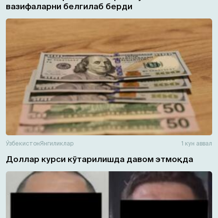
вазифаларни белгилаб берди
Ўзбекистон
Янгиликлар
1 кун аввал
Доллар курси кўтарилишда давом этмоқда