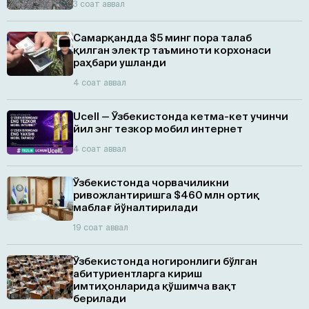
3 соат аввал
Самарқандда $5 минг пора талаб
қилган электр таъминоти корхонаси
раҳбари ушланди
4 соат аввал
Ucell — Ўзбекистонда кетма-кет учинчи
йил энг тезкор мобил интернет
4 соат аввал
Ўзбекистонда чорвачиликни
ривожлантиришга $460 млн ортиқ
маблағ йўналтирилади
19 соат аввал
Ўзбекистонда ногиронлиги бўлган
абитуриентларга кириш
имтиҳонларида қўшимча вақт
берилади