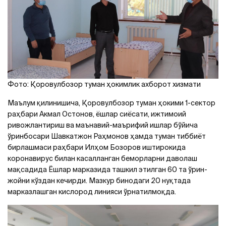
Фото: Қоровулбозор туман ҳокимлик ахборот хизмати
Маълум қилинишича, Қоровулбозор туман ҳокими 1-сектор
раҳбари Акмал Остонов, ёшлар сиёсати, ижтимоий
ривожлантириш ва маънавий-маърифий ишлар бўйича
ўринбосари Шавкатжон Раҳмонов ҳамда туман тиббиёт
бирлашмаси раҳбари Илҳом Бозоров иштирокида
коронавирус билан касалланган беморларни даволаш
мақсадида Ёшлар марказида ташкил этилган 60 та ўрин-
жойни кўздан кечирди. Мазкур бинодаги 20 нуқтада
марказлашган кислород линияси ўрнатилмоқда.