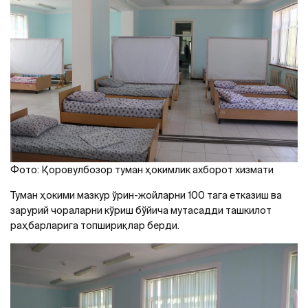
Фото: Қоровулбозор туман ҳокимлик ахборот хизмати
Туман ҳокими мазкур ўрин-жойларни 100 тага етказиш ва
зарурий чораларни кўриш бўйича мутасадди ташкилот
раҳбарларига топшириқлар берди.