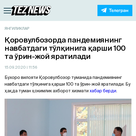
ЯНГИЛИКЛАР
Қоровулбозорда пандемиянинг
навбатдаги тўлқинига қарши 100
та ўрин-жой яратилади
15.09.2020
| 11:56
Бухоро вилояти Қоровулбозор туманида пандемиянинг
навбатдаги тўлқинига қарши 100 та ўрин-жой яратилади. Бу
ҳақда туман ҳокимлик ахборот хизмати
хабар берди
.