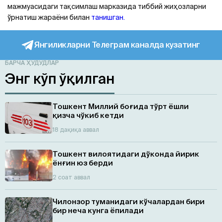
мажмуасидаги тақсимлаш марказида тиббий жиҳозларни
ўрнатиш жараёни билан
танишган.
Янгиликларни Телеграм каналда кузатинг
БАРЧА ҲУДУДЛАР
Энг кўп ўқилган
Тошкент Миллий боғида тўрт ёшли
қизча чўкиб кетди
18 дақиқа аввал
Тошкент вилоятидаги дўконда йирик
ёнғин юз берди
2 соат аввал
Чилонзор туманидаги кўчалардан бири
бир неча кунга ёпилади