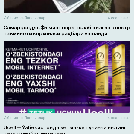
Ўзбекистон
Янгиликлар
4 соат аввал
Самарқандда $5 минг пора талаб қилган электр
таъминоти корхонаси раҳбари ушланди
Ўзбекистон
Янгиликлар
4 соат аввал
Ucell — Ўзбекистонда кетма-кет учинчи йил энг
тезкор мобил интернет