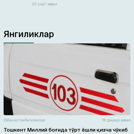
20 соат аввал
Янгиликлар
Ўзбекистон
Янгиликлар
18 дақиқа аввал
Тошкент Миллий боғида тўрт ёшли қизча чўкиб