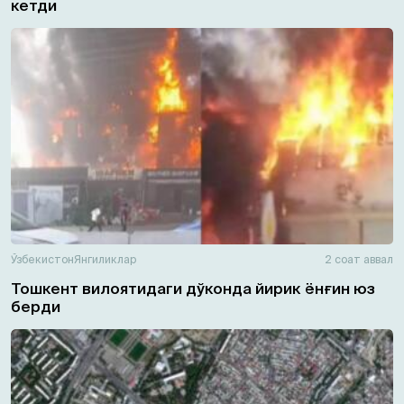
кетди
Ўзбекистон
Янгиликлар
2 соат аввал
Тошкент вилоятидаги дўконда йирик ёнғин юз
берди