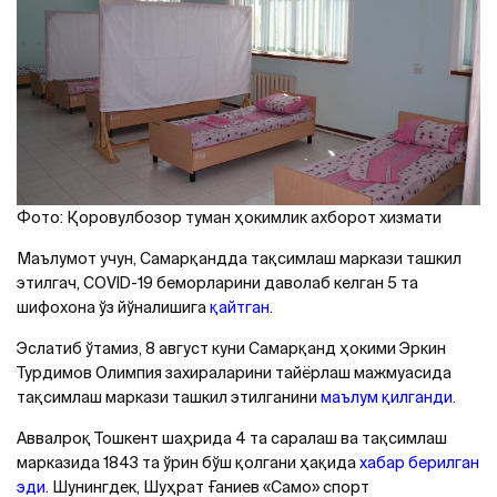
Фото: Қоровулбозор туман ҳокимлик ахборот хизмати
Маълумот учун, Самарқандда тақсимлаш маркази ташкил
этилгач, COVID-19 беморларини даволаб келган 5 та
шифохона ўз йўналишига
қайтган
.
Эслатиб ўтамиз, 8 август куни Самарқанд ҳокими Эркин
Турдимов Олимпия захираларини тайёрлаш мажмуасида
тақсимлаш маркази ташкил этилганини
маълум қилганди
.
Аввалроқ Тошкент шаҳрида 4 та саралаш ва тақсимлаш
марказида 1843 та ўрин бўш қолгани ҳақида
хабар берилган
эди.
Шунингдек, Шуҳрат Ғаниев «Само» спорт