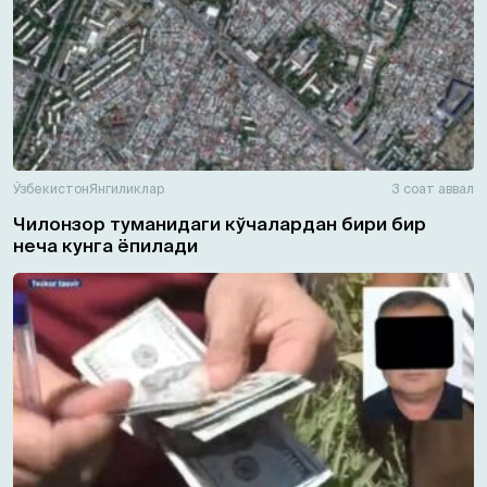
Ўзбекистон
Янгиликлар
3 соат аввал
Чилонзор туманидаги кўчалардан бири бир
неча кунга ёпилади