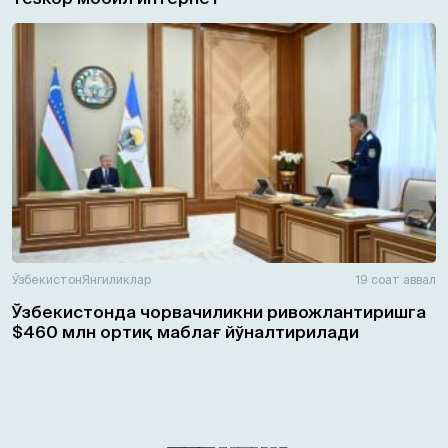
Ўзбекистон
Янгиликлар
19 соат аввал
Ўзбекистонда чорвачиликни ривожлантиришга
$460 млн ортиқ маблағ йўналтирилади