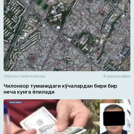
Ўзбекистон
Янгиликлар
8 дақиқа аввал
Чилонзор туманидаги кўчалардан бири бир
неча кунга ёпилади