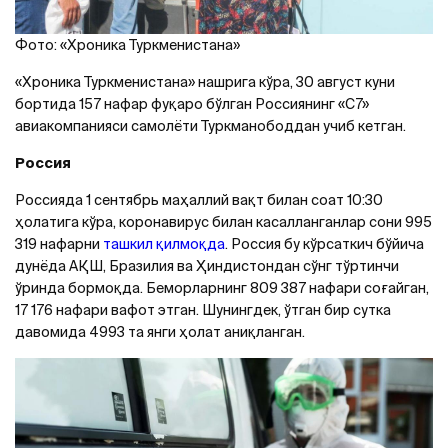
Фото: «Хроника Туркменистана»
«Хроника Туркменистана» нашрига кўра, 30 август куни
бортида 157 нафар фуқаро бўлган Россиянинг «С7»
авиакомпанияси самолёти Туркманободдан учиб кетган.
Россия
Россияда 1 сентябрь маҳаллий вақт билан соат 10:30
ҳолатига кўра, коронавирус билан касалланганлар сони 995
319 нафарни
ташкил қилмоқда
. Россия бу кўрсаткич бўйича
дунёда AҚШ, Бразилия ва Ҳиндистондан сўнг тўртинчи
ўринда бормоқда. Беморларнинг 809 387 нафари соғайган,
17 176 нафари вафот этган. Шунингдек, ўтган бир сутка
давомида 4993 та янги ҳолат аниқланган.