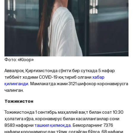
Фото: «Kloop»
Aввалроқ Қирғизистонда сўнгги бир суткада 5 нафар
тиббиёт ходими COVID-19 юқтириб олгани
хабар
қилинганди
. Мамлакатда жами 3121 шифокор коронавирусга
чалинган.
Тожикистон
Тожикистонда 1 сентябрь маҳаллий вақт билан соат 10:30
ҳолатига кўра, коронавирус билан касалланганлар сони
8583 нафарни
ташкил қилмоқда
. Беморларнинг 7376
нафари коронавирусдан тўлиқ соғайган бўлса, 68 нафари