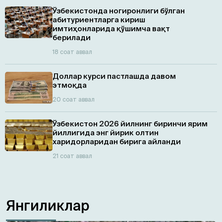
Ўзбекистонда ногиронлиги бўлган
абитуриентларга кириш
имтиҳонларида қўшимча вақт
берилади
18 соат аввал
Доллар курси пастлашда давом
этмоқда
20 соат аввал
Ўзбекистон 2026 йилнинг биринчи ярим
йиллигида энг йирик олтин
харидорларидан бирига айланди
21 соат аввал
Янгиликлар