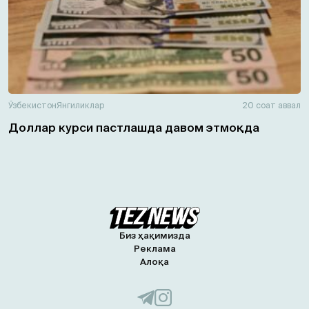
Ўзбекистон
Янгиликлар
20 соат аввал
Доллар курси пастлашда давом этмоқда
Биз ҳақимизда
Реклама
Алоқа