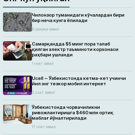
Чилонзор туманидаги кўчалардан бири
бир неча кунга ёпилади
8 дақиқа аввал
Самарқандда $5 минг пора талаб
қилган электр таъминоти корхонаси
раҳбари ушланди
1 соат аввал
Ucell — Ўзбекистонда кетма-кет учинчи
йил энг тезкор мобил интернет
2 соат аввал
Ўзбекистонда чорвачиликни
ривожлантиришга $460 млн ортиқ
маблағ йўналтирилади
17 соат аввал