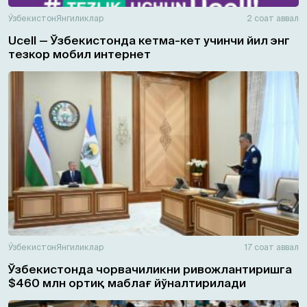
Ўзбекистон
Янгиликлар
2 соат аввал
Ucell — Ўзбекистонда кетма-кет учинчи йил энг
тезкор мобил интернет
Ўзбекистон
Янгиликлар
17 соат аввал
Ўзбекистонда чорвачиликни ривожлантиришга
$460 млн ортиқ маблағ йўналтирилади