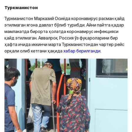
Туркманистон
Туркманистон Марказий Осиёда коронавирус расман қайд
этилмаган ягона давлат бўлиб турибди. Aйни пайтга қадар
мамлакатда бирорта ҳолатда коронавирус инфекцияси
қайд этилмаган. Aввалроқ Россия ўз фуқароларини бир
ҳафта ичида иккинчи марта Туркманистондан чартер рейс
орқали олиб кетгани ҳақида
хабар берилганди
.