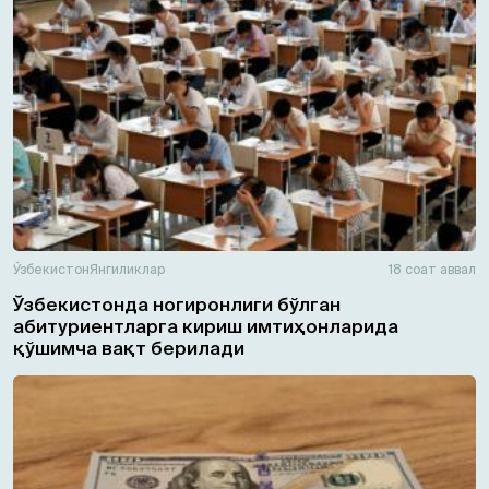
Ўзбекистон
Янгиликлар
18 соат аввал
Ўзбекистонда ногиронлиги бўлган
абитуриентларга кириш имтиҳонларида
қўшимча вақт берилади