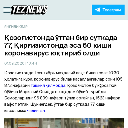
ЯНГИЛИКЛАР
Қозоғистонда ўтган бир суткада
77, Қирғизистонда эса 60 киши
коронавирус юқтириб олди
01.09.2020
| 13:44
Қозоғистонда 1 сентябрь маҳаллий вақт билан соат 10:30
ҳолатига кўра, коронавирус билан касалланганлар сони 105
872 нафарни
ташкил қилмоқда
. Қозоғистон бу кўрсаткич
бўйича Марказий Осиёда пешқадам бўлиб турибди.
Беморларнинг 96 899 нафари тўлиқ соғайган, 1523 нафари
вафот этган. Шунингдек, ўтган бир суткада 77 киши
касалликка
чалинган
.