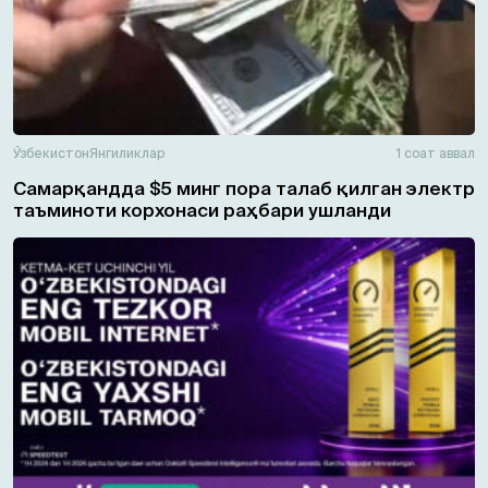
Ўзбекистон
Янгиликлар
1 соат аввал
Самарқандда $5 минг пора талаб қилган электр
таъминоти корхонаси раҳбари ушланди