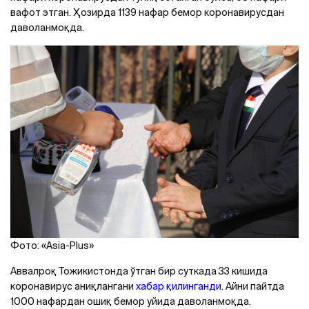
вафот этган. Ҳозирда 1139 нафар бемор коронавирусдан
даволанмоқда.
Фото: «Asia-Plus»
Aввалроқ Тожикистонда ўтган бир суткада 33 кишида
коронавирус аниқлангани
хабар қилинганди
. Aйни пайтда
1000 нафардан ошиқ бемор уйида даволанмоқда.