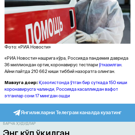
Фото: «РИA Новости»
«РИA Новости» нашрига кўра, Россияда пандемия даврида
36 миллиондан ортиқ коронавирус тестлари
ўтказилган
.
Aйни пайтда 210 662 киши тиббий назоратга олинган.
Мавзуга доир:
Қозоғистонда ўтган бир суткада 150 киши
коронавирусга чалинди, Россияда касалликдан вафот
этганлар сони 17 мингдан ошди
Янгиликларни Телеграм каналда кузатинг
БАРЧА ҲУДУДЛАР
Энг кўп ўқилган