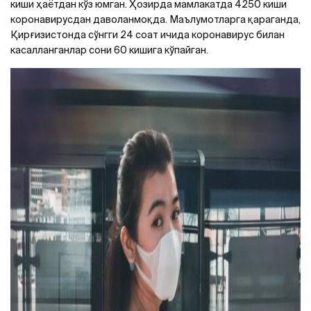
киши ҳаётдан кўз юмган. Ҳозирда мамлакатда 4250 киши
коронавирусдан даволанмоқда. Маълумотларга қараганда,
Қирғизистонда сўнгги 24 соат ичида коронавирус билан
касалланганлар сони 60 кишига кўпайган.