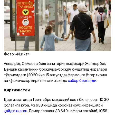
Фото: «Nur.kz»
Aввалроқ Олмаота бош санитария шифокори Жандарбек
Бекшин карантинни босқичма-босқич юмшатиш чоралари
тўғрисидаги (2020 йил 15 августда) фармонга ўзгартириш
ва қўшимчалар киритилгани ҳақида
хабар берганди
.
Қирғизистон
Қирғизистонда 1 сентябрь маҳаллий вақт билан соат 10:30
ҳолатига кўра, 43 958 кишида коронавирус инфекцияси
қайд этилган
. Беморларнинг 38 649 нафари соғайиб, 1058