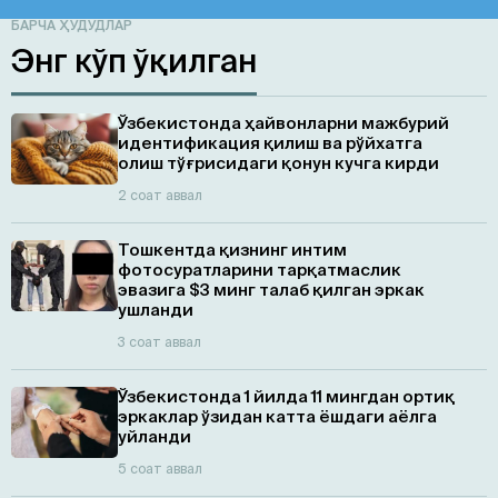
БАРЧА ҲУДУДЛАР
Энг кўп ўқилган
Ўзбекистонда ҳайвонларни мажбурий
идентификация қилиш ва рўйхатга
олиш тўғрисидаги қонун кучга кирди
2 соат аввал
Тошкентда қизнинг интим
фотосуратларини тарқатмаслик
эвазига $3 минг талаб қилган эркак
ушланди
3 соат аввал
Ўзбекистонда 1 йилда 11 мингдан ортиқ
эркаклар ўзидан катта ёшдаги аёлга
уйланди
5 соат аввал