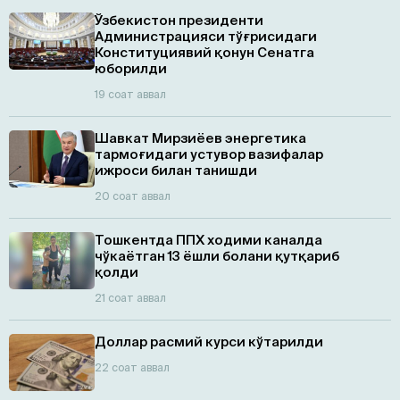
Ўзбекистон президенти
Администрацияси тўғрисидаги
Конституциявий қонун Сенатга
юборилди
19 соат аввал
Шавкат Мирзиёев энергетика
тармоғидаги устувор вазифалар
ижроси билан танишди
20 соат аввал
Тошкентда ППХ ходими каналда
чўкаётган 13 ёшли болани қутқариб
қолди
21 соат аввал
Доллар расмий курси кўтарилди
22 соат аввал