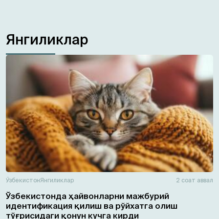
Янгиликлар
Ўзбекистон
Янгиликлар
2 соат аввал
Ўзбекистонда ҳайвонларни мажбурий
идентификация қилиш ва рўйхатга олиш
тўғрисидаги қонун кучга кирди