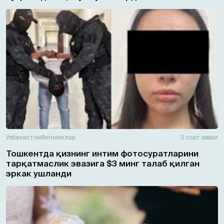
Ўзбекистон
Янгиликлар
3 соат аввал
Тошкентда қизнинг интим фотосуратларини
тарқатмаслик эвазига $3 минг талаб қилган
эркак ушланди