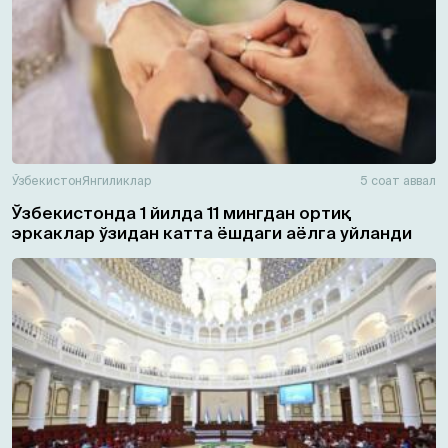
Ўзбекистон
Янгиликлар
5 соат аввал
Ўзбекистонда 1 йилда 11 мингдан ортиқ
эркаклар ўзидан катта ёшдаги аёлга уйланди