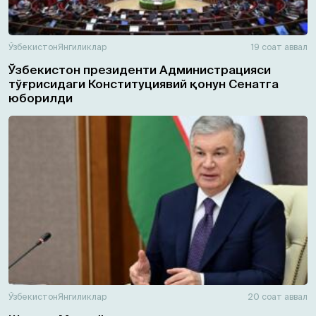
Ўзбекистон
Янгиликлар
19 соат аввал
Ўзбекистон президенти Администрацияси
тўғрисидаги Конституциявий қонун Сенатга
юборилди
Ўзбекистон
Янгиликлар
20 соат аввал