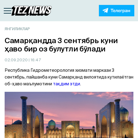
ЯНГИЛИКЛАР
Самарқандда 3 сентябрь куни
ҳаво бир оз булутли бўлади
02.09.2020
| 16:47
Республика Гидрометеорология хизмати маркази 3
сентябрь, пайшанба куни Самарқанд вилоятида кутилаётган
об-ҳаво маълумотини
тақдим этди
.