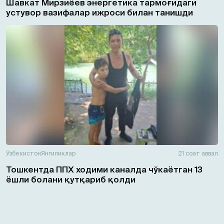
Шавкат Мирзиёев энергетика тармоғидаги
устувор вазифалар ижроси билан танишди
Ўзбекистон
Янгиликлар
21 соат аввал
Тошкентда ППХ ходими каналда чўкаётган 13
ёшли болани қутқариб қолди