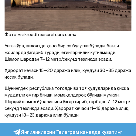
Фото: «silkroadtreasuretours.com»
Унга кўра, вилоятда ҳаво бир оз булутли бўлади, баъзи
жойларда ўзгариб туради, ёғингарчилик кутилмайди.
Шамол шарқдан 7—12 метр/секунд тезликда эсади.
Ҳарорат кечаси 15—20 даража илиқ, кундузи 30—35 даража
иссиқ бўлади.
Шунингдек, республика тоғолди ва тоғ ҳудудларида қисқа
муддатли ёмғир ёғиши, момақалдироқ бўлиши мумкин.
Шарқий шамол йўналишини ўзгартириб, ғарбдан 7—12 метр/
секунд тезликда эсади. Ҳарорат кечаси 11—16 даража илиқ,
кундузи 18—23 даража илиқ бўлади.
Янгиликларни Телеграм каналда кузатинг