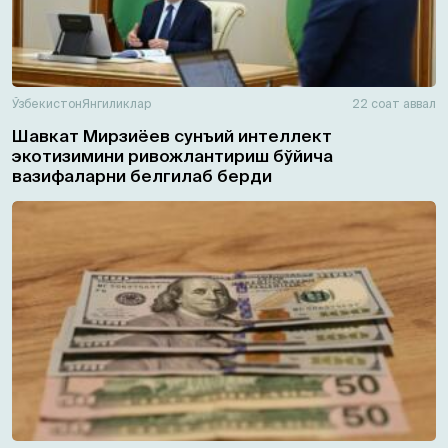
Ўзбекистон
Янгиликлар
22 соат аввал
Шавкат Мирзиёев сунъий интеллект
экотизимини ривожлантириш бўйича
вазифаларни белгилаб берди