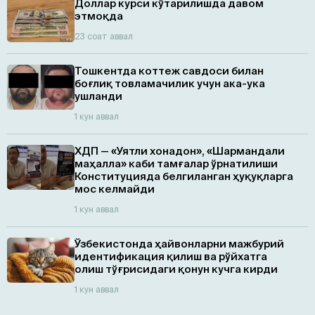
Доллар курси кўтарилишда давом
этмоқда
23 соат аввал
Тошкентда коттеж савдоси билан
боғлиқ товламачилик учун ака-ука
ушланди
1 кун аввал
ХДП — «Уятли хонадон», «Шармандали
маҳалла» каби тамғалар ўрнатилиши
Конституцияда белгиланган ҳуқуқларга
мос келмайди
1 кун аввал
Ўзбекистонда ҳайвонларни мажбурий
идентификация қилиш ва рўйхатга
олиш тўғрисидаги қонун кучга кирди
1 кун аввал