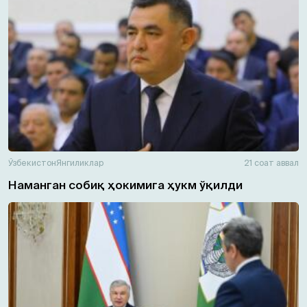
Ўзбекистон
Янгиликлар
21 соат аввал
Наманган собиқ ҳокимига ҳукм ўқилди