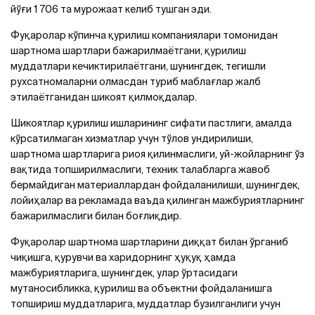
йўғи 1 706 та мурожаат келиб тушган эди.
Фуқаролар кўпинча қурилиш компаниялари томонидан
шартнома шартлари бажарилмаётгани, қурилиш
муддатлари кечиктирилаётгани, шунингдек, тегишли
рухсатномаларни олмасдан туриб маблағлар жалб
этилаётганидан шикоят қилмоқдалар.
Шикоятлар қурилиш ишларининг сифати пастлиги, амалда
кўрсатилмаган хизматлар учун тўлов ундирилиши,
шартнома шартларига риоя қилинмаслиги, уй-жойларнинг ўз
вақтида топширилмаслиги, техник талабларга жавоб
бермайдиган материаллардан фойдаланилиши, шунингдек,
лойиҳалар ва рекламада ваъда қилинган мажбуриятларнинг
бажарилмаслиги билан боғлиқдир.
Фуқаролар шартнома шартларини диққат билан ўрганиб
чиқишга, қурувчи ва харидорнинг ҳуқуқ ҳамда
мажбуриятларига, шунингдек, улар ўртасидаги
мутаносибликка, қурилиш ва объектни фойдаланишга
топшириш муддатларига, муддатлар бузилганлиги учун