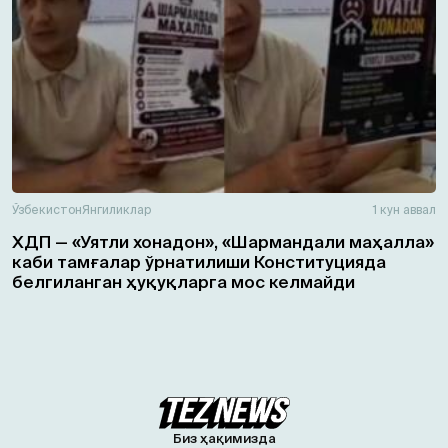
Ўзбекистон
Янгиликлар
1 кун аввал
ХДП — «Уятли хонадон», «Шармандали маҳалла»
каби тамғалар ўрнатилиши Конституцияда
белгиланган ҳуқуқларга мос келмайди
Биз ҳақимизда