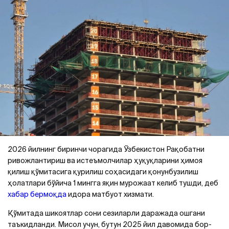
2026 йилнинг биринчи чорагида Ўзбекистон Рақобатни
ривожлантириш ва истеъмолчилар ҳуқуқларини ҳимоя
қилиш қўмитасига қурилиш соҳасидаги қонунбузилиш
ҳолатлари бўйича 1 мингга яқин мурожаат келиб тушди, деб
хабар бермоқда
идора матбуот хизмати.
Қўмитада шикоятлар сони сезиларли даражада ошгани
таъкидланди. Мисол учун, бутун 2025 йил давомида бор-