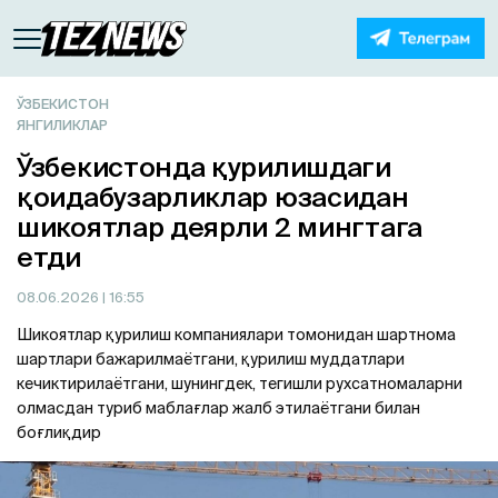
ЎЗБЕКИСТОН
ЯНГИЛИКЛАР
Ўзбекистонда қурилишдаги
қоидабузарликлар юзасидан
шикоятлар деярли 2 мингтага
етди
08.06.2026
| 16:55
Шикоятлар қурилиш компаниялари томонидан шартнома
шартлари бажарилмаётгани, қурилиш муддатлари
кечиктирилаётгани, шунингдек, тегишли рухсатномаларни
олмасдан туриб маблағлар жалб этилаётгани билан
боғлиқдир