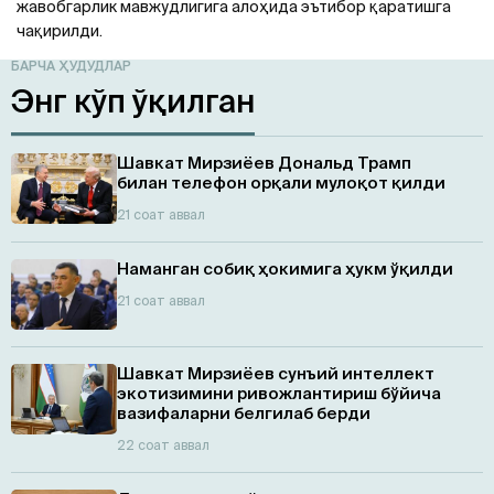
жавобгарлик мавжудлигига алоҳида эътибор қаратишга
чақирилди.
БАРЧА ҲУДУДЛАР
Энг кўп ўқилган
Шавкат Мирзиёев Дональд Трамп
билан телефон орқали мулоқот қилди
21 соат аввал
Наманган собиқ ҳокимига ҳукм ўқилди
21 соат аввал
Шавкат Мирзиёев сунъий интеллект
экотизимини ривожлантириш бўйича
вазифаларни белгилаб берди
22 соат аввал