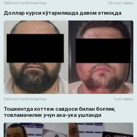
Ўзбекистон
Янгиликлар
23 соат аввал
Доллар курси кўтарилишда давом этмоқда
Ўзбекистон
Янгиликлар
1 кун аввал
Тошкентда коттеж савдоси билан боғлиқ
товламачилик учун ака-ука ушланди