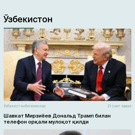
Ўзбекистон
Ўзбекистон
Янгиликлар
21 соат аввал
Шавкат Мирзиёев Дональд Трамп билан
телефон орқали мулоқот қилди