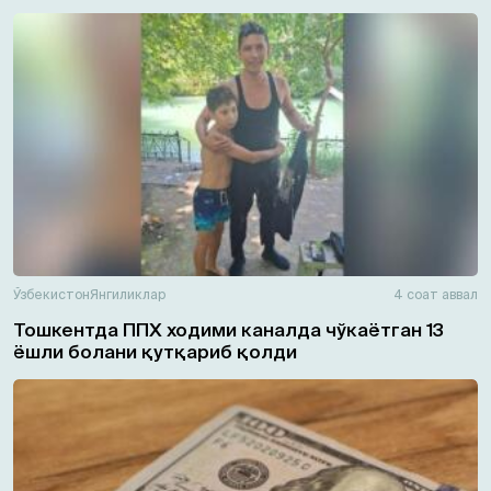
Ўзбекистон
Янгиликлар
4 соат аввал
Тошкентда ППХ ходими каналда чўкаётган 13
ёшли болани қутқариб қолди