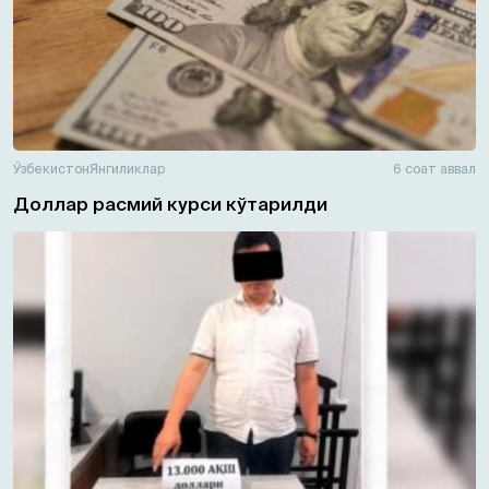
Ўзбекистон
Янгиликлар
6 соат аввал
Доллар расмий курси кўтарилди