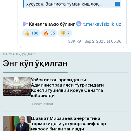
БАРЧА ҲУДУДЛАР
Энг кўп ўқилган
Ўзбекистон президенти
Администрацияси тўғрисидаги
Конституциявий қонун Сенатга
юборилди
3 соат аввал
Шавкат Мирзиёев энергетика
тармоғидаги устувор вазифалар
ижроси билан танишди