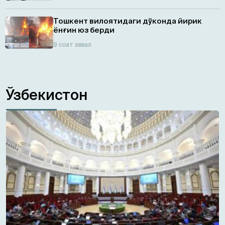
Тошкент вилоятидаги дўконда йирик
ёнғин юз берди
9 соат аввал
Ўзбекистон