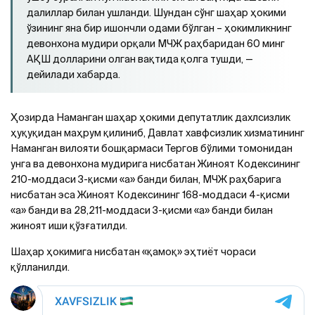
далиллар билан ушланди. Шундан сўнг шаҳар ҳокими
ўзининг яна бир ишончли одами бўлган – ҳокимликнинг
девонхона мудири орқали МЧЖ раҳбаридан 60 минг
АҚШ долларини олган вақтида қолга тушди, —
дейилади хабарда.
Ҳозирда Наманган шаҳар ҳокими депутатлик дахлсизлик
ҳуқуқидан маҳрум қилиниб, Давлат хавфсизлик хизматининг
Наманган вилояти бошқармаси Тергов бўлими томонидан
унга ва девонхона мудирига нисбатан Жиноят Кодексининг
210-моддаси 3-қисми «а» банди билан, МЧЖ раҳбарига
нисбатан эса Жиноят Кодексининг 168-моддаси 4-қисми
«а» банди ва 28,211-моддаси 3-қисми «а» банди билан
жиноят иши қўзғатилди.
Шаҳар ҳокимига нисбатан «қамоқ» эҳтиёт чораси
қўлланилди.