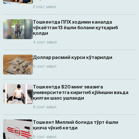
3 соат аввал
Тошкентда ППХ ходими каналда
чўкаётган 13 ёшли болани қутқариб
қолди
4 соат аввал
Доллар расмий курси кўтарилди
6 соат аввал
Тошкентда $20 минг эвазига
университетга киритиб қўйишни ваъда
қилган шахс ушланди
6 соат аввал
Тошкент Миллий боғида тўрт ёшли
қизча чўкиб кетди
8 соат аввал