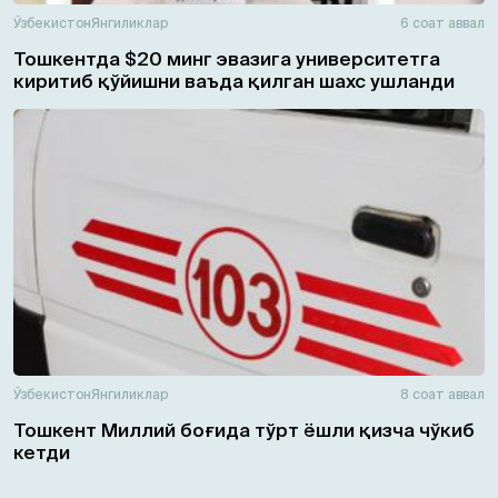
Ўзбекистон
Янгиликлар
6 соат аввал
Тошкентда $20 минг эвазига университетга
киритиб қўйишни ваъда қилган шахс ушланди
Ўзбекистон
Янгиликлар
8 соат аввал
Тошкент Миллий боғида тўрт ёшли қизча чўкиб
кетди