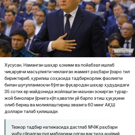
Хусусан, Наманган шаҳар ҳокими ва пойабзал ишлаб
чиқарувчи масъулияти чекланган жамият раҳбари ўзаро тил
бириктириб, қурилиш соҳасида тадбиркорлик фаолияти
билан шуғулланмоқчи бўлган фуқародан шаҳар ҳудудидаги
35 сотих ер майдонида жойлашган маънан эскирган турар-
жой бинолари ўрнига кўп қаватли уй барпо этиш ҳуқуқини
олиб бериш ва молиялаштириш эвазига 60 минг АҚШ
доллари талаб қилишади.
Тезкор тадбир натижасида дастлаб МЧЖ раҳбари
ушбу сўралган пул маблағини олган вақтида ашёвий