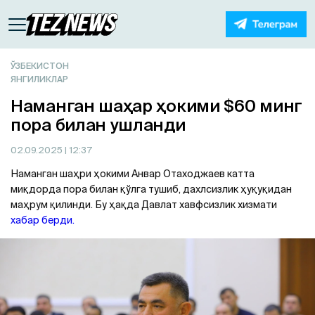
ЎЗБЕКИСТОН
ЯНГИЛИКЛАР
Наманган шаҳар ҳокими $60 минг
пора билан ушланди
02.09.2025
| 12:37
Наманган шаҳри ҳокими Анвар Отаходжаев катта
миқдорда пора билан қўлга тушиб, дахлсизлик ҳуқуқидан
маҳрум қилинди. Бу ҳақда Давлат хавфсизлик хизмати
хабар берди.