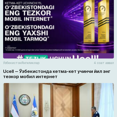
Ўзбекистон
Янгиликлар
4 соат аввал
Ucell — Ўзбекистонда кетма-кет учинчи йил энг
тезкор мобил интернет