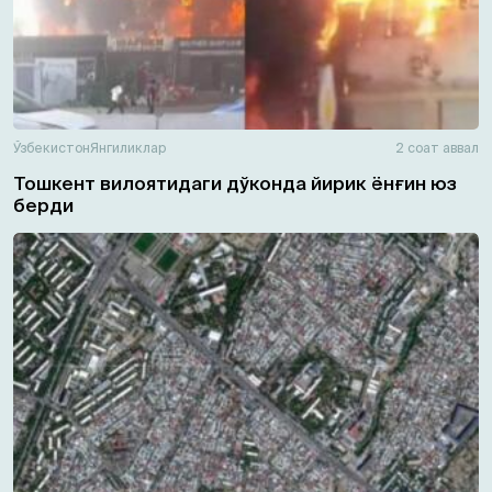
Ўзбекистон
Янгиликлар
2 соат аввал
Тошкент вилоятидаги дўконда йирик ёнғин юз
берди