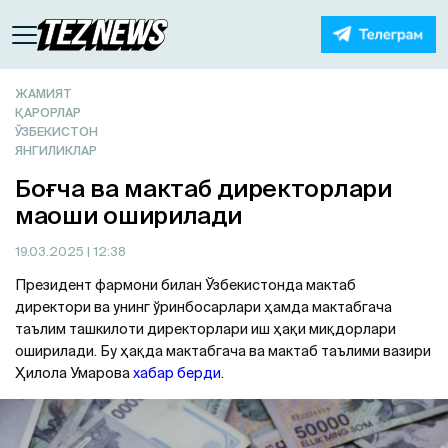
ЖАМИЯТ
ҚАРОРЛАР
ЎЗБЕКИСТОН
ЯНГИЛИКЛАР
Боғча ва мактаб директорлари
маоши оширилади
19.03.2025
| 12:38
Президент фармони билан Ўзбекистонда мактаб
директори ва унинг ўринбосарлари ҳамда мактабгача
таълим ташкилоти директорлари иш ҳақи миқдорлари
оширилади. Бу ҳақда мактабгача ва мактаб таълими вазири
Ҳилола Умарова
хабар берди
.