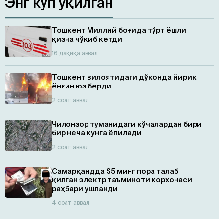
Энг кўп ўқилган
Тошкент Миллий боғида тўрт ёшли
қизча чўкиб кетди
16 дақиқа аввал
Тошкент вилоятидаги дўконда йирик
ёнғин юз берди
2 соат аввал
Чилонзор туманидаги кўчалардан бири
бир неча кунга ёпилади
2 соат аввал
Самарқандда $5 минг пора талаб
қилган электр таъминоти корхонаси
раҳбари ушланди
4 соат аввал