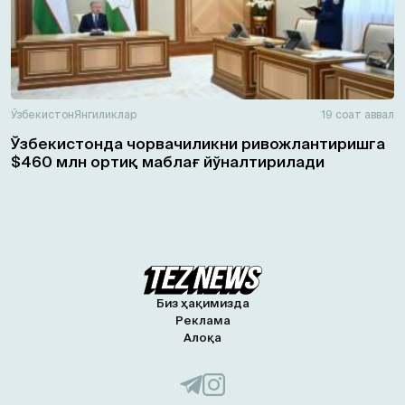
Ўзбекистон
Янгиликлар
19 соат аввал
Ўзбекистонда чорвачиликни ривожлантиришга
$460 млн ортиқ маблағ йўналтирилади
Биз ҳақимизда
Реклама
Алоқа