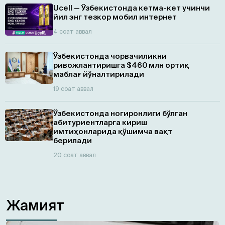
Ucell — Ўзбекистонда кетма-кет учинчи
йил энг тезкор мобил интернет
4 соат аввал
Ўзбекистонда чорвачиликни
ривожлантиришга $460 млн ортиқ
маблағ йўналтирилади
19 соат аввал
Ўзбекистонда ногиронлиги бўлган
абитуриентларга кириш
имтиҳонларида қўшимча вақт
берилади
20 соат аввал
Жамият