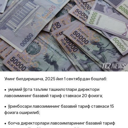
Унинг билдиришича, 2025 йил 1 сентябрдан бошлаб:
•
умумий ўрта таълим ташкилотлари директори
лавозимининг базавий тариф ставкаси 20 фоизга;
•
ўринбосари лавозимининг базавий тариф ставкаси 15
фоизга оширилиб;
•
боғча директорлари лавозимларининг базавий тариф