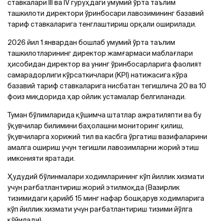
ставкалари III ва IV гуруҳдаги умумий ўрта таълим
ташкилоти директори ўринбосари лавозимининг базавий
тариф ставкаларига тенглаштириш орқали оширилади.
2026 йил 1 январдан бошлаб умумий ўрта таълим
ташкилотларининг директор жамғармаси маблағлари
ҳисобидан директор ва унинг ўринбосарларига фаолият
самарадорлиги кўрсаткичлари (KPI) натижасига кўра
базавий тариф ставкаларига нисбатан тегишлича 20 ва 10
фоиз миқдорида ҳар ойлик устамалар белгиланади.
Туман бўлимларида қўшимча штатлар ажратиляпти ва бу
ўқувчилар билимини баҳолашни мониторинг қилиш,
ўқувчиларга хорижий тил ва касбга ўргатиш вазифаларини
амалга ошириш учун тегишли лавозимларни жорий этиш
имконияти яратади.
Ҳудудий бўлинмалари ходимларининг кўп йиллик хизмати
учун рағбатлантириш жорий этилмоқда (Вазирлик
тизимидаги қарийб 15 минг нафар бошқарув ходимларига
кўп йиллик хизмати учун рағбатлантириш тизими йўлга
қўйилади).