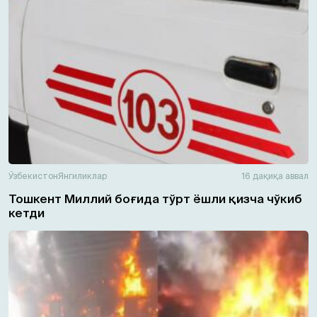
Ўзбекистон
Янгиликлар
16 дақиқа аввал
Тошкент Миллий боғида тўрт ёшли қизча чўкиб
кетди