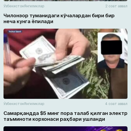
Ўзбекистон
Янгиликлар
2 соат аввал
Чилонзор туманидаги кўчалардан бири бир
неча кунга ёпилади
Ўзбекистон
Янгиликлар
4 соат аввал
Самарқандда $5 минг пора талаб қилган электр
таъминоти корхонаси раҳбари ушланди