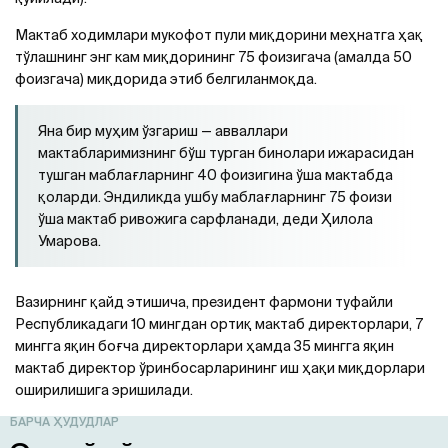
Мактаб ходимлари мукофот пули миқдорини меҳнатга ҳақ
тўлашнинг энг кам миқдорининг 75 фоизигача (амалда 50
фоизгача) миқдорида этиб белгиланмоқда.
Яна бир муҳим ўзгариш — авваллари
мактабларимизнинг бўш турган бинолари ижарасидан
тушган маблағларнинг 40 фоизигина ўша мактабда
қоларди. Эндиликда ушбу маблағларнинг 75 фоизи
ўша мактаб ривожига сарфланади, деди Ҳилола
Умарова.
Вазирнинг қайд этишича, президент фармони туфайли
Республикадаги 10 мингдан ортиқ мактаб директорлари, 7
мингга яқин боғча директорлари ҳамда 35 мингга яқин
мактаб директор ўринбосарларининг иш ҳақи миқдорлари
оширилишига эришилади.
БАРЧА ҲУДУДЛАР