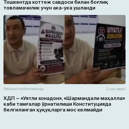
Тошкентда коттеж савдоси билан боғлиқ
товламачилик учун ака-ука ушланди
Ўзбекистон
Янгиликлар
2 кун аввал
ХДП — «Уятли хонадон», «Шармандали маҳалла»
каби тамғалар ўрнатилиши Конституцияда
белгиланган ҳуқуқларга мос келмайди