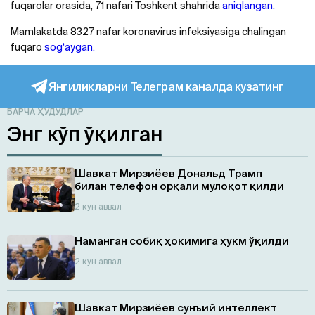
fuqarolar orasida, 71 nafari Toshkent shahrida
aniqlangan.
Mamlakatda 8327 nafar koronavirus infeksiyasiga chalingan
fuqaro
sog‘aygan.
Янгиликларни Телеграм каналда кузатинг
БАРЧА ҲУДУДЛАР
Энг кўп ўқилган
Шавкат Мирзиёев Дональд Трамп
билан телефон орқали мулоқот қилди
2 кун аввал
Наманган собиқ ҳокимига ҳукм ўқилди
2 кун аввал
Шавкат Мирзиёев сунъий интеллект