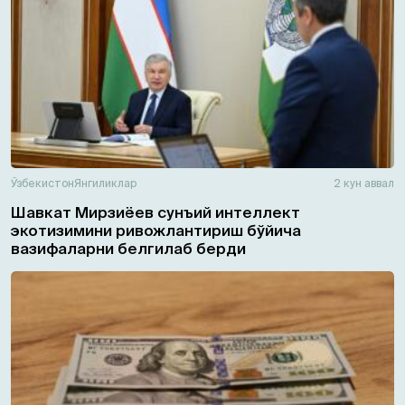
Ўзбекистон
Янгиликлар
2 кун аввал
Шавкат Мирзиёев сунъий интеллект
экотизимини ривожлантириш бўйича
вазифаларни белгилаб берди