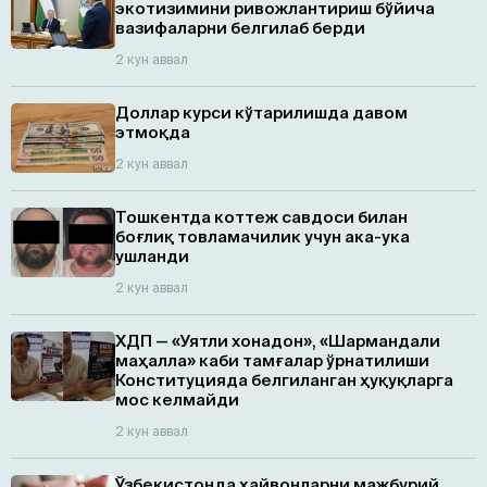
экотизимини ривожлантириш бўйича
вазифаларни белгилаб берди
2 кун аввал
Доллар курси кўтарилишда давом
этмоқда
2 кун аввал
Тошкентда коттеж савдоси билан
боғлиқ товламачилик учун ака-ука
ушланди
2 кун аввал
ХДП — «Уятли хонадон», «Шармандали
маҳалла» каби тамғалар ўрнатилиши
Конституцияда белгиланган ҳуқуқларга
мос келмайди
2 кун аввал
Ўзбекистонда ҳайвонларни мажбурий