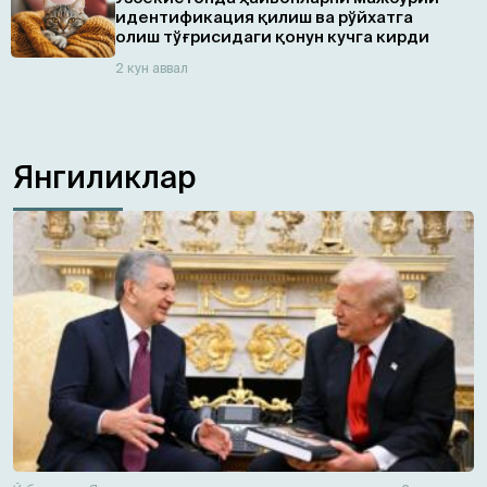
идентификация қилиш ва рўйхатга
олиш тўғрисидаги қонун кучга кирди
2 кун аввал
Янгиликлар