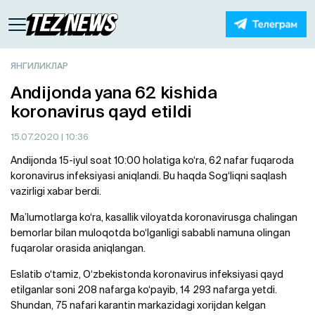
ЯНГИЛИКЛАР
Andijonda yana 62 kishida
koronavirus qayd etildi
15.07.2020
| 10:36
Andijonda 15-iyul soat 10:00 holatiga ko‘ra, 62 nafar fuqaroda
koronavirus infeksiyasi aniqlandi. Bu haqda Sog‘liqni saqlash
vazirligi xabar berdi.
Ma’lumotlarga ko‘ra, kasallik viloyatda koronavirusga chalingan
bemorlar bilan muloqotda bo‘lganligi sababli namuna olingan
fuqarolar orasida aniqlangan.
Eslatib o‘tamiz, O‘zbekistonda koronavirus infeksiyasi qayd
etilganlar soni 208 nafarga ko‘payib, 14 293 nafarga yetdi.
Shundan, 75 nafari karantin markazidagi xorijdan kelgan