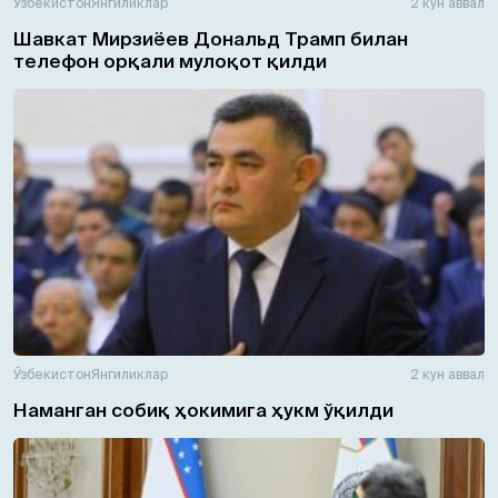
Ўзбекистон
Янгиликлар
2 кун аввал
Шавкат Мирзиёев Дональд Трамп билан
телефон орқали мулоқот қилди
Ўзбекистон
Янгиликлар
2 кун аввал
Наманган собиқ ҳокимига ҳукм ўқилди