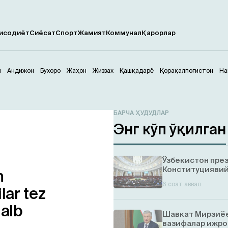
исодиёт
Сиёсат
Спорт
Жамият
Коммунал
Қарорлар
м
Андижон
Бухоро
Жаҳон
Жиззах
Қашқадарё
Қорақалпоғистон
На
БАРЧА ҲУДУДЛАР
Энг кўп ўқилган
Ўзбекистон пре
Конституциявий
n
6 соат аввал
lar tez
jalb
Шавкат Мирзиёе
вазифалар ижро