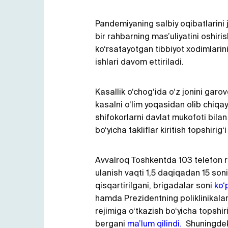
Pandemiyaning salbiy oqibatlarini j
bir rahbarning mas’uliyatini oshiris
ko‘rsatayotgan tibbiyot xodimlarini
ishlari davom ettiriladi.
Kasallik o‘chog‘ida o‘z jonini garovg
kasalni o‘lim yoqasidan olib chiqa
shifokorlarni davlat mukofoti bilan
bo‘yicha takliflar kiritish topshirig‘i
Avvalroq Toshkentda 103 telefon
ulanish vaqti 1,5 daqiqadan 15 so
qisqartirilgani, brigadalar soni
ko‘
hamda Prezidentning poliklinikalar
rejimiga o‘tkazish bo‘yicha topshir
bergani
ma’lum qilindi.
Shuningdek