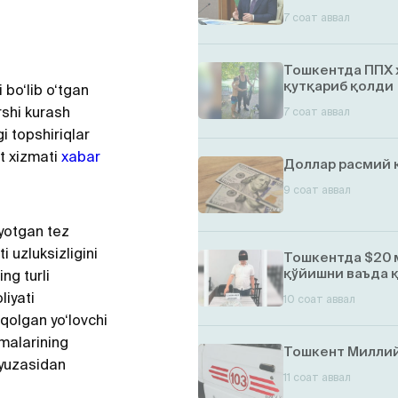
7 соат аввал
Тошкентда ППХ 
қутқариб қолди
 bo‘lib o‘tgan
shi kurash
7 соат аввал
gi topshiriqlar
t xizmati
xabar
Доллар расмий 
9 соат аввал
ayotgan tez
i uzluksizligini
Тошкентда $20 
қўйишни ваъда 
ng turli
liyati
10 соат аввал
 qolgan yo‘lovchi
malarining
Тошкент Миллий
i yuzasidan
11 соат аввал