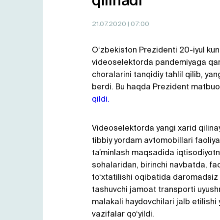
qilinadi
21.07.2020
| 07:00
O‘zbekiston Prezidenti 20-iyul kuni
videoselektorda pandemiyaga qar
choralarini tanqidiy tahlil qilib, yan
berdi. Bu haqda Prezident matbuo
qildi.
Videoselektorda yangi xarid qilin
tibbiy yordam avtomobillari faoliyat
ta’minlash maqsadida iqtisodiyotni
sohalaridan, birinchi navbatda, fao
to‘xtatilishi oqibatida daromadsiz
tashuvchi jamoat transporti uyush
malakali haydovchilari jalb etilish
vazifalar qo‘yildi.