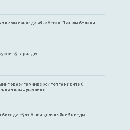
ходими каналда чўкаётган 13 ёшли болани
курси кўтарилди
минг эвазига университетга киритиб
қилган шахс ушланди
 боғида тўрт ёшли қизча чўкиб кетди