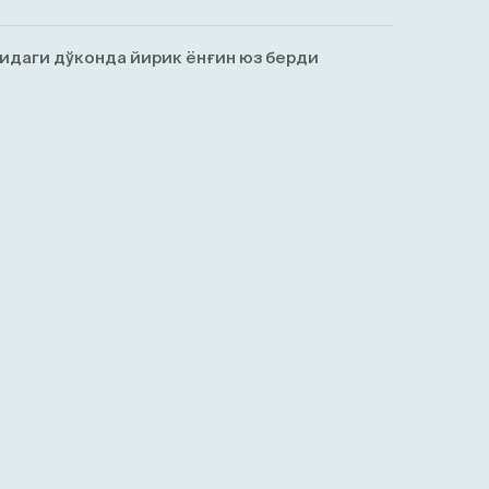
идаги дўконда йирик ёнғин юз берди