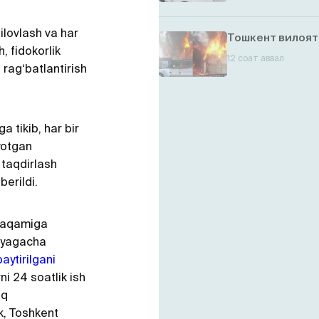
ilovlash va har
Тошкент вилоят
h, fidokorlik
12 соат аввал
 rag‘batlantirish
a tikib, har bir
yotgan
 taqdirlash
 berildi.
 raqamiga
niyagacha
paytirilgani
ni 24 soatlik ish
iq
, Toshkent