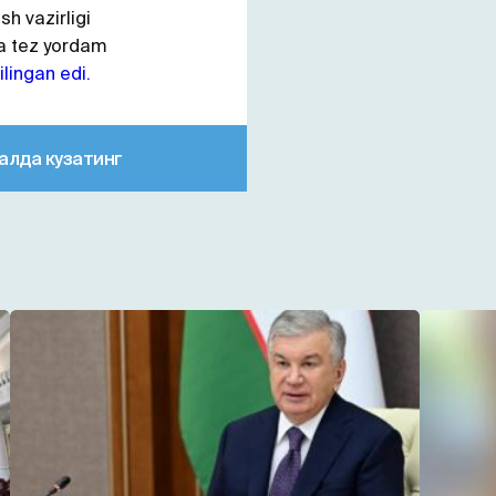
sh vazirligi
a tez yordam
ilingan edi.
алда кузатинг