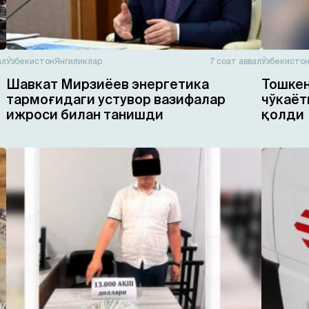
ал
Ўзбекистон
Янгиликлар
7 соат аввал
Ўзбекисто
Шавкат Мирзиёев энергетика
Тошкен
тармоғидаги устувор вазифалар
чўкаёт
ижроси билан танишди
қолди