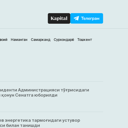
воий
Наманган
Самарканд
Сурхондарё
Тошкент
зиденти Администрацияси тўғрисидаги
 қонун Сенатга юборилди
в энергетика тармоғидаги устувор
си билан танишди