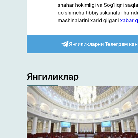
shahar hokimligi va Sog‘liqni saqla
qo‘shimcha tibbiy uskunalar hamd
mashinalarini xarid qilgani
xabar q
Янгиликларни Телеграм кан
Янгиликлар