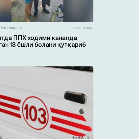
н
Янгиликлар
7 соат аввал
тда ППХ ходими каналда
ган 13 ёшли болани қутқариб