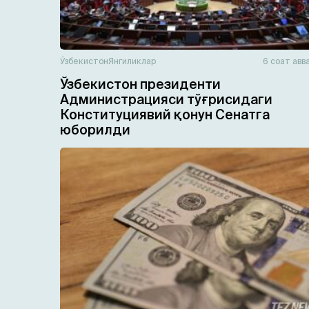
Ўзбекистон
Янгиликлар
6 соат авв
Ўзбекистон президенти
Администрацияси тўғрисидаги
Конституциявий қонун Сенатга
юборилди