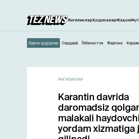
Янгиликлар
Ҳодисалар
Жаҳон
Иқт
Барча ҳудудлар
Сирдарё
Ўзбекистон
Фарғона
Хораз
ЯНГИЛИКЛАР
Karantin davrida
daromadsiz qolga
malakali haydovchi
yordam xizmatiga 