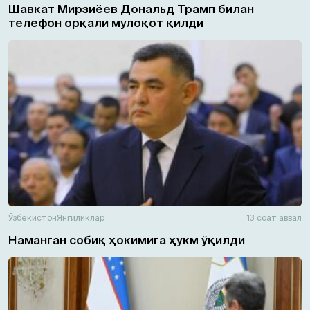
Шавкат Мирзиёев Дональд Трамп билан
телефон орқали мулоқот қилди
Ўзбекистон
Янгиликлар
13 соат аввал
Наманган собиқ ҳокимига ҳукм ўқилди