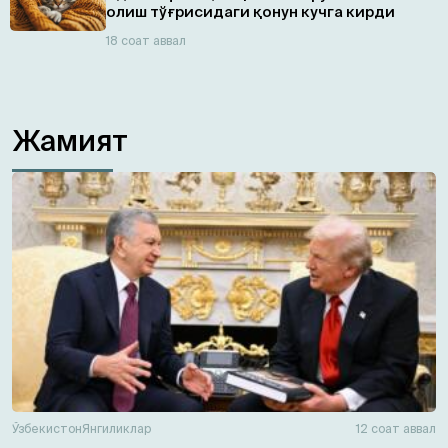
олиш тўғрисидаги қонун кучга кирди
18 соат аввал
Жамият
Ўзбекистон
Янгиликлар
12 соат аввал