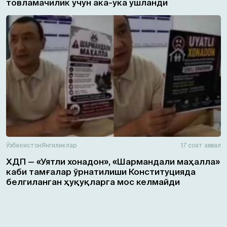
товламачилик учун ака-ука ушланди
Ўзбекистон
Янгиликлар
17 соат аввал
ХДП — «Уятли хонадон», «Шармандали маҳалла»
каби тамғалар ўрнатилиши Конституцияда
белгиланган ҳуқуқларга мос келмайди