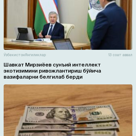
Ўзбекистон
Янгиликлар
13 соат аввал
Шавкат Мирзиёев сунъий интеллект
экотизимини ривожлантириш бўйича
вазифаларни белгилаб берди