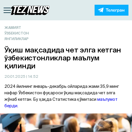
ЖАМИЯТ
ЎЗБЕКИСТОН
ЯНГИЛИКЛАР
Ўқиш мақсадида чет элга кетган
ўзбекистонликлар маълум
қилинди
20.01.2025
| 14:52
2024 йилнинг январь-декабрь ойларида жами 35,9 минг
нафар Ўзбекистон фуқароси ўқиш мақсадида чет элга
жўнаб кетган. Бу ҳақда Статистика қўмитаси
маълумот
берди.