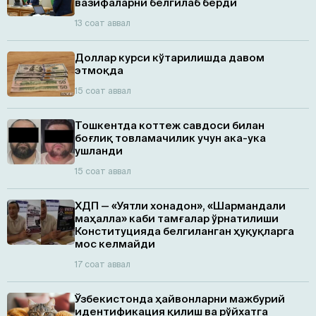
вазифаларни белгилаб берди
13 соат аввал
Доллар курси кўтарилишда давом
этмоқда
15 соат аввал
Тошкентда коттеж савдоси билан
боғлиқ товламачилик учун ака-ука
ушланди
15 соат аввал
ХДП — «Уятли хонадон», «Шармандали
маҳалла» каби тамғалар ўрнатилиши
Конституцияда белгиланган ҳуқуқларга
мос келмайди
17 соат аввал
Ўзбекистонда ҳайвонларни мажбурий
идентификация қилиш ва рўйхатга