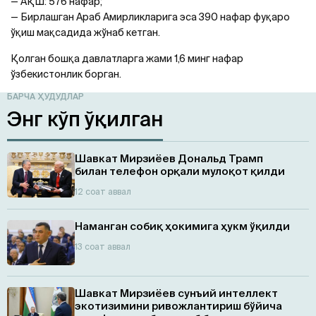
— АҚШ: 576 нафар;
— Бирлашган Араб Амирликларига эса 390 нафар фуқаро
ўқиш мақсадида жўнаб кетган.
Қолган бошқа давлатларга жами 1,6 минг нафар
ўзбекистонлик борган.
БАРЧА ҲУДУДЛАР
Энг кўп ўқилган
Шавкат Мирзиёев Дональд Трамп
билан телефон орқали мулоқот қилди
12 соат аввал
Наманган собиқ ҳокимига ҳукм ўқилди
13 соат аввал
Шавкат Мирзиёев сунъий интеллект
экотизимини ривожлантириш бўйича