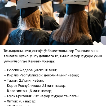
Таъкидланишича, энг кўп ўзбекистонликлар Тожикистонни
танлаган бўлиб, ушбу давлатга 12,8 минг нафар фуқаро ўқиш
учун йўл олган. Кейинги ўринда:
— Россия Федерацияси: 8,6 минг;
— Қирғиз Республикаси: деярли 4 минг нафар;
— Туркия: 2,7 минг нафар;
— Корея Республикаси: 2,1 минг нафар;
— Қозоғистон: 1,6 минг нафар;
— Буюк Британия: 792 нафар фуқаро танлаган.
— Хитой: 767 нафар;