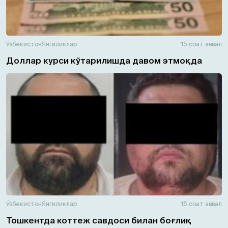
Ўзбекистон
Янгиликлар
15 соат аввал
Доллар курси кўтарилишда давом этмоқда
Ўзбекистон
Янгиликлар
15 соат аввал
Тошкентда коттеж савдоси билан боғлиқ