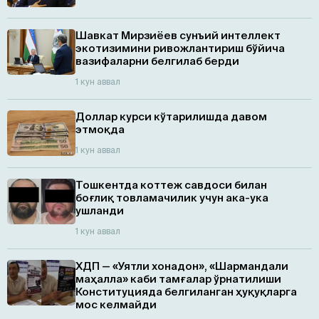
Шавкат Мирзиёев сунъий интеллект
экотизимини ривожлантириш бўйича
вазифаларни белгилаб берди
1 кун аввал
Доллар курси кўтарилишда давом
этмоқда
1 кун аввал
Тошкентда коттеж савдоси билан
боғлиқ товламачилик учун ака-ука
ушланди
1 кун аввал
ХДП — «Уятли хонадон», «Шармандали
маҳалла» каби тамғалар ўрнатилиши
Конституцияда белгиланган ҳуқуқларга
мос келмайди