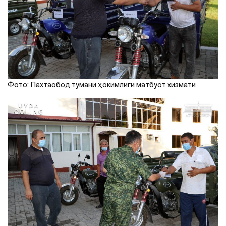
Фото: Пахтаобод тумани ҳокимлиги матбуот хизмати