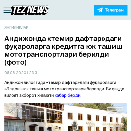
ЯНГИЛИКЛАР
Андижонда «темир дафтар»даги
фуқароларга кредитга юк ташиш
мототранспортлари берилди
(фото)
08.08.2020
| 23:31
Андижон вилоятида «темир дафтар»даги фуқароларга
«Элдош» юк ташиш мототранспортлари берилди. Бу ҳақда
вилоят ахборот хизмати
хабар берди.