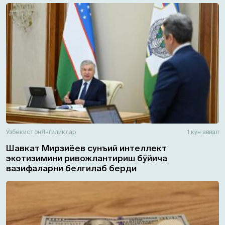
Ўзбекистон
Янгиликлар
1 кун аввал
Шавкат Мирзиёев сунъий интеллект
экотизимини ривожлантириш бўйича
вазифаларни белгилаб берди