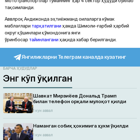
Мототранспортлар туманнинг ҳар 4 сектор ҳудуди бўйлаб
тақсимланди.
Аввлроқ Aндижонда эҳтиёжманд оилаларга кўмак
маблағлари
тарқатилгани
ҳамда Шимоли-ғарбий ҳарбий
округ қўшинлари қўмондонига янги
ўринбосар
тайинлангани
ҳақида хабар берилганди.
Янгиликларни Телеграм каналда кузатинг
БАРЧА ҲУДУДЛАР
Энг кўп ўқилган
Шавкат Мирзиёев Дональд Трамп
билан телефон орқали мулоқот қилди
1 кун аввал
Наманган собиқ ҳокимига ҳукм ўқилди
1 кун аввал