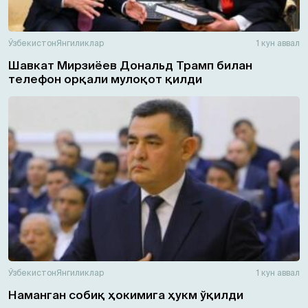
Ўзбекистон
Янгиликлар
1 кун аввал
Шавкат Мирзиёев Дональд Трамп билан
телефон орқали мулоқот қилди
Ўзбекистон
Янгиликлар
1 кун аввал
Наманган собиқ ҳокимига ҳукм ўқилди