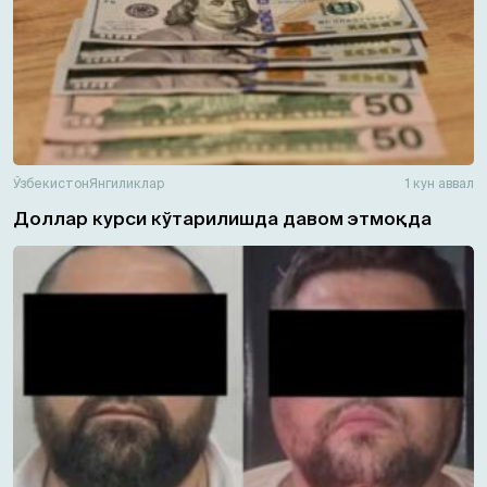
Ўзбекистон
Янгиликлар
1 кун аввал
Доллар курси кўтарилишда давом этмоқда