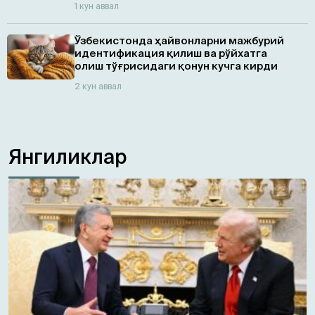
1 кун аввал
Ўзбекистонда ҳайвонларни мажбурий
идентификация қилиш ва рўйхатга
олиш тўғрисидаги қонун кучга кирди
2 кун аввал
Янгиликлар