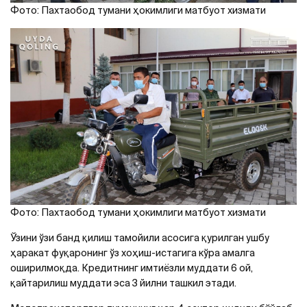
Фото: Пахтаобод тумани ҳокимлиги матбуот хизмати
Фото: Пахтаобод тумани ҳокимлиги матбуот хизмати
Ўзини ўзи банд қилиш тамойили асосига қурилган ушбу
ҳаракат фуқаронинг ўз хоҳиш-истагига кўра амалга
оширилмоқда. Кредитнинг имтиёзли муддати 6 ой,
қайтарилиш муддати эса 3 йилни ташкил этади.