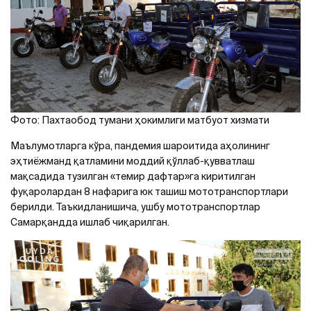
Фото: Пахтаобод тумани ҳокимлиги матбуот хизмати
Маълумотларга кўра, пандемия шароитида аҳолининг
эҳтиёжманд қатламини моддий қўллаб-қувватлаш
мақсадида тузилган «темир дафтар»га киритилган
фуқаролардан 8 нафарига юк ташиш мототранспортлари
берилди. Таъкидланишича, ушбу мототранспортлар
Самарқандда ишлаб чиқарилган.