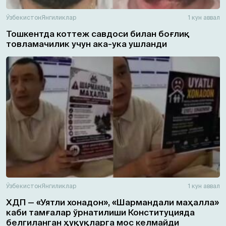
Ўзбекистон
Янгиликлар
1 кун аввал
Тошкентда коттеж савдоси билан боғлиқ
товламачилик учун ака-ука ушланди
Ўзбекистон
Янгиликлар
1 кун аввал
ХДП — «Уятли хонадон», «Шармандали маҳалла»
каби тамғалар ўрнатилиши Конституцияда
белгиланган ҳуқуқларга мос келмайди