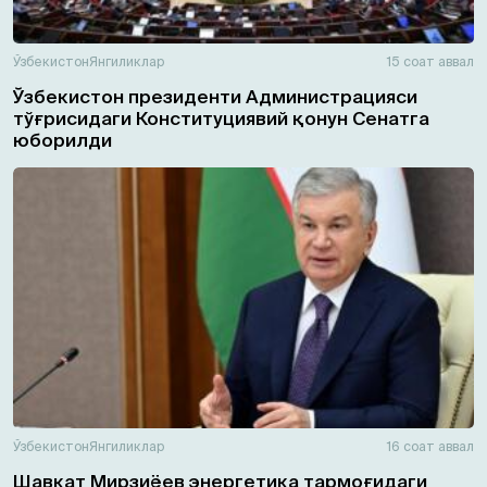
Ўзбекистон
Янгиликлар
15 соат аввал
Ўзбекистон президенти Администрацияси
тўғрисидаги Конституциявий қонун Сенатга
юборилди
Ўзбекистон
Янгиликлар
16 соат аввал
Шавкат Мирзиёев энергетика тармоғидаги