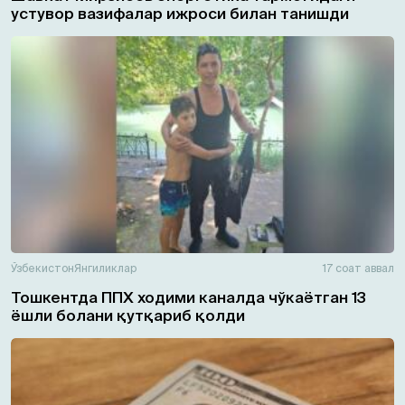
устувор вазифалар ижроси билан танишди
Ўзбекистон
Янгиликлар
17 соат аввал
Тошкентда ППХ ходими каналда чўкаётган 13
ёшли болани қутқариб қолди