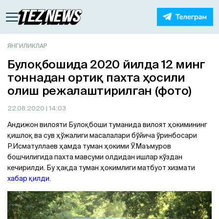
ЯНГИЛИКЛАР
Булоқбошида 2020 йилда 12 минг
тоннадан ортиқ пахта ҳосили
олиш режалаштирилган (фото)
22.08.2020
| 14:03
Андижон вилояти Булоқбоши туманида вилоят ҳокимининг
қишлоқ ва сув ҳўжалиги масалалари бўйича ўринбосари
Р.Исматуллаев ҳамда туман ҳокими Ў.Маъмуров
бошчилигида пахта мавсуми олдидан ишлар кўздан
кечирилди. Бу ҳақда туман ҳокимлиги матбуот хизмати
хабар қилди
.