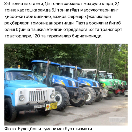
3,6 тонна пахта ёғи, 1,5 тонна сабзавот маҳсулотлари, 2,1
тонна картошка хамда 6,1 тонна гўшт маҳсулотларининг
ҳисоб-китоби қилиниб, захира фермер хўжаликлари
раҳбарлари томонидан яратилди. Пахта ҳосилини йиғиб
олиш бўйича ташкил этилган отрядларга 52 та транспорт
тракторлари, 120 та тиркамалар бириктирилди.
Фото: Булоқбоши тумани матбуот хизмати