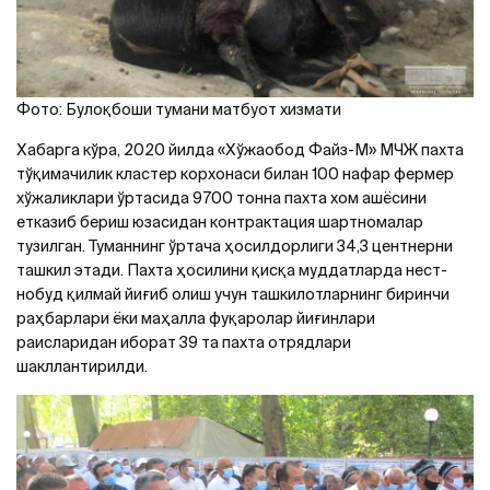
Фото: Булоқбоши тумани матбуот хизмати
Хабарга кўра, 2020 йилда «Хўжаобод Файз-М» МЧЖ пахта
тўқимачилик кластер корхонаси билан 100 нафар фермер
хўжаликлари ўртасида 9700 тонна пахта хом ашёсини
етказиб бериш юзасидан контрактация шартномалар
тузилган. Туманнинг ўртача ҳосилдорлиги 34,3 центнерни
ташкил этади. Пахта ҳосилини қисқа муддатларда нест-
нобуд қилмай йиғиб олиш учун ташкилотларнинг биринчи
раҳбарлари ёки маҳалла фуқаролар йиғинлари
раисларидан иборат 39 та пахта отрядлари
шакллантирилди.