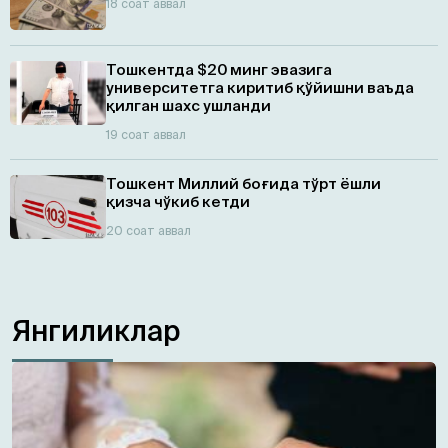
18 соат аввал
Тошкентда $20 минг эвазига
университетга киритиб қўйишни ваъда
қилган шахс ушланди
19 соат аввал
Тошкент Миллий боғида тўрт ёшли
қизча чўкиб кетди
20 соат аввал
Янгиликлар