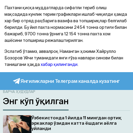
Пахтани қисқа муддатларда сифатли териб олиш
мақсадида кунлик терим графиклари ишлаб чиқилди ҳамда
хар бир отряд раҳбарига вазифа ва топшириқлар белгилаб
берилди. Бу йил пахта нормасини 2454 тонна ортиғи билан
бажариб, 9700 тонна ўрнига 12 154 тонна пахта хом
ашёсини топшириш режалаштирилган.
Эслатиб ўтамиз, аввалроқ Наманган ҳокими Хайрулло
Бозоров Уйчи туманидаги янги ғўза навлари синови билан
танишгани ҳақда
хабар қилинганди
.
Янгиликларни Телеграм каналда кузатинг
БАРЧА ҲУДУДЛАР
Энг кўп ўқилган
Ўзбекистонда 1 йилда 11 мингдан ортиқ
эркаклар ўзидан катта ёшдаги аёлга
уйланди