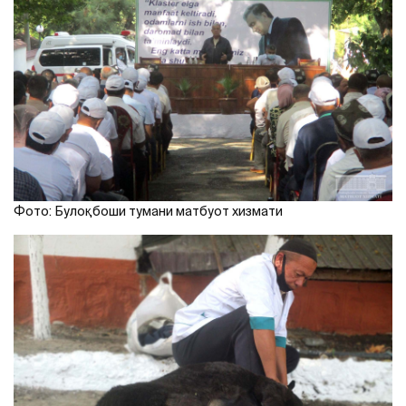
Фото: Булоқбоши тумани матбуот хизмати