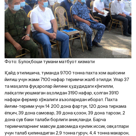
Фото: Булоқбоши тумани матбуот хизмати
Қайд этилишича, туманда 9700 тонна пахта хом ашёсини
йиғиш учун жами 7100 нафар теримчи жалб этилди. Улар 37
та маҳалла фуқаролар йиғини ҳудудидаги кўнгилли,
лаёқатли уюшмаган аҳолидан 3190 нафар, қолган 3910
нафари фермер хўжалиги аъзоларидан иборат. Пахта
йиғим-терими учун 14 200 дона фартук, 120 дона тиркама
ёпқич, 39 дона самовар, 39 дона қозон, 39 дона тарози, 2
дона сув баки талаби борлиги аниқланди. Барча
теримчиларнинг мавсум давомида кунлик иссиқ овқатлари
учун талаб қилинадиган 2,9 тонна гуруч, 4,4 тонна макарон,