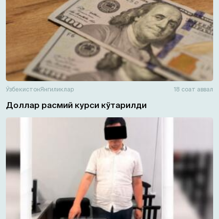
Ўзбекистон
Янгиликлар
18 соат аввал
Доллар расмий курси кўтарилди