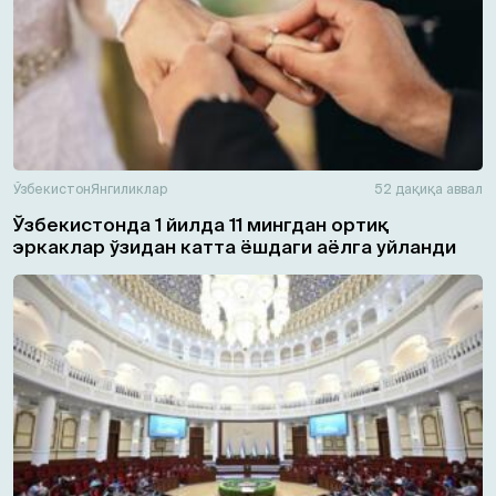
Ўзбекистон
Янгиликлар
52 дақиқа аввал
Ўзбекистонда 1 йилда 11 мингдан ортиқ
эркаклар ўзидан катта ёшдаги аёлга уйланди