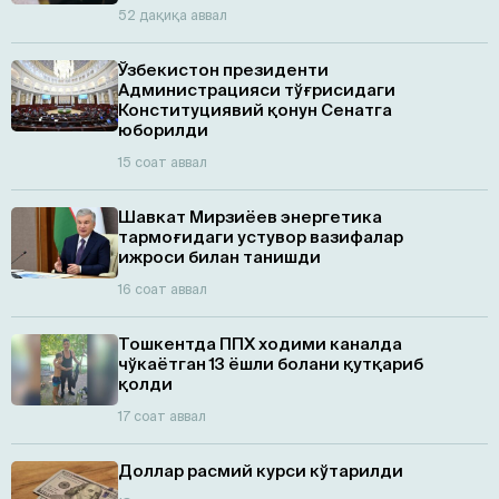
52 дақиқа аввал
Ўзбекистон президенти
Администрацияси тўғрисидаги
Конституциявий қонун Сенатга
юборилди
15 соат аввал
Шавкат Мирзиёев энергетика
тармоғидаги устувор вазифалар
ижроси билан танишди
16 соат аввал
Тошкентда ППХ ходими каналда
чўкаётган 13 ёшли болани қутқариб
қолди
17 соат аввал
Доллар расмий курси кўтарилди