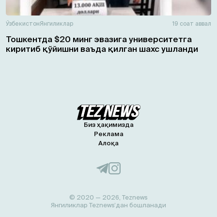
Ўзбекистон
Янгиликлар
19 соат аввал
Тошкентда $20 минг эвазига университетга
киритиб қўйишни ваъда қилган шахс ушланди
Биз ҳақимизда
Реклама
Алоқа
© 2020 — 2026, Teznews
Янгиликлар Teznews’дан бошланади