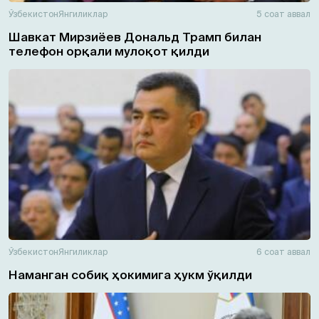
Ўзбекистон
Янгиликлар
5 соат аввал
Шавкат Мирзиёев Дональд Трамп билан
телефон орқали мулоқот қилди
Ўзбекистон
Янгиликлар
6 соат аввал
Наманган собиқ ҳокимига ҳукм ўқилди