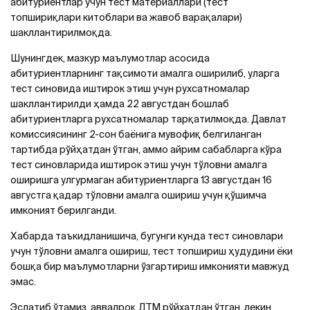
абитуриентлар учун тест материаллари (тест
топшириқлари китоблари ва жавоб варақалари)
шакллантирилмоқда.
Шунингдек, мазкур маълумотлар асосида
абитуриентларнинг тақсимоти амалга оширилиб, уларга
тест синовида иштирок этиш учун рухсатномалар
шакллантирилди ҳамда 22 августдан бошлаб
абитуриентларга рухсатномалар тарқатилмоқда. Давлат
комиссиясининг 2-сон баёнига мувофиқ белгиланган
тартибда рўйҳатдан ўтган, аммо айрим сабабларга кўра
тест синовларида иштирок этиш учун тўловни амалга
оширишга улгурмаган абитуриентларга 13 августдан 16
августга қадар тўловни амалга ошириш учун қўшимча
имконият берилганди.
Хабарда таъкидланишича, бугунги кунда тест синовлари
учун тўловни амалга ошириш, тест топшириш ҳудудини ёки
бошқа бир маълумотларни ўзгартириш имконияти мавжуд
эмас.
Эслатиб ўтамиз, аввалроқ ДТМ рўйхатдан ўтган, лекин