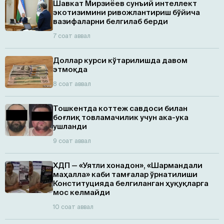
Шавкат Мирзиёев сунъий интеллект
экотизимини ривожлантириш бўйича
вазифаларни белгилаб берди
7 соат аввал
Доллар курси кўтарилишда давом
этмоқда
8 соат аввал
Тошкентда коттеж савдоси билан
боғлиқ товламачилик учун ака-ука
ушланди
9 соат аввал
ХДП — «Уятли хонадон», «Шармандали
маҳалла» каби тамғалар ўрнатилиши
Конституцияда белгиланган ҳуқуқларга
мос келмайди
10 соат аввал