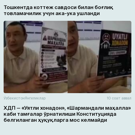
Тошкентда коттеж савдоси билан боғлиқ
товламачилик учун ака-ука ушланди
Ўзбекистон
Янгиликлар
10 соат аввал
ХДП — «Уятли хонадон», «Шармандали маҳалла»
каби тамғалар ўрнатилиши Конституцияда
белгиланган ҳуқуқларга мос келмайди