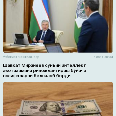
Ўзбекистон
Янгиликлар
7 соат аввал
Шавкат Мирзиёев сунъий интеллект
экотизимини ривожлантириш бўйича
вазифаларни белгилаб берди