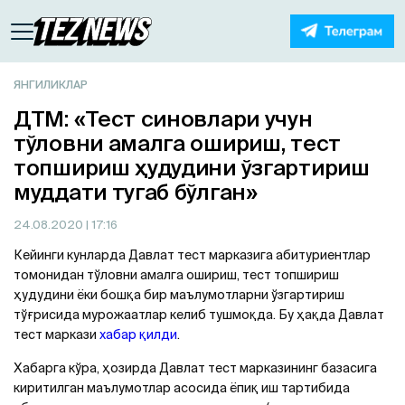
ЯНГИЛИКЛАР
ДТМ: «Тест синовлари учун
тўловни амалга ошириш, тест
топшириш ҳудудини ўзгартириш
муддати тугаб бўлган»
24.08.2020
| 17:16
Кейинги кунларда Давлат тест марказига абитуриентлар
томонидан тўловни амалга ошириш, тест топшириш
ҳудудини ёки бошқа бир маълумотларни ўзгартириш
тўғрисида мурожаатлар келиб тушмоқда. Бу ҳақда Давлат
тест маркази
хабар қилди
.
Хабарга кўра, ҳозирда Давлат тест марказининг базасига
киритилган маълумотлар асосида ёпиқ иш тартибида