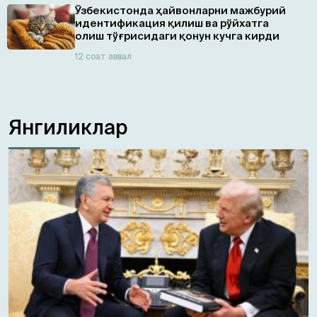
Ўзбекистонда ҳайвонларни мажбурий
идентификация қилиш ва рўйхатга
олиш тўғрисидаги қонун кучга кирди
12 соат аввал
Янгиликлар