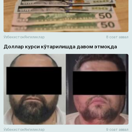
Ўзбекистон
Янгиликлар
8 соат аввал
Доллар курси кўтарилишда давом этмоқда
Ўзбекистон
Янгиликлар
9 соат аввал