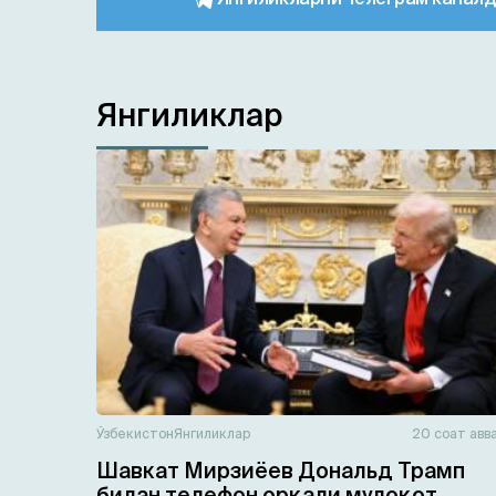
Янгиликлар
Ўзбекистон
Янгиликлар
20 соат авв
Шавкат Мирзиёев Дональд Трамп
билан телефон орқали мулоқот