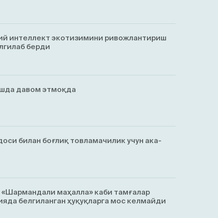
ий интеллект экотизимини ривожлантириш
лгилаб берди
ишда давом этмоқда
оси билан боғлиқ товламачилик учун ака-
, «Шармандали маҳалла» каби тамғалар
яда белгиланган ҳуқуқларга мос келмайди