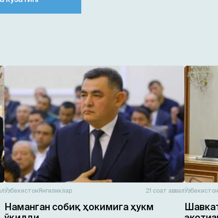
ал
Ўзбекистон
Янгиликлар
21 соат аввал
Ўзбекисто
Наманган собиқ ҳокимига ҳукм
Шавкат
ўқилди
экотиз