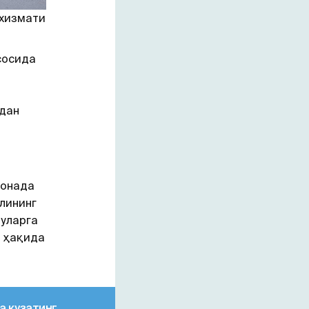
 хизмати
сосида
здан
ғонада
лининг
 уларга
и ҳақида
а кузатинг