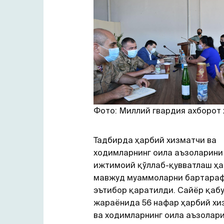
Фото: Миллий гвардия ахборот
Тадбирда ҳарбий хизматчи ва
ходимларнинг оила аъзоларини
ижтимоий қўллаб-қувватлаш ҳ
мавжуд муаммоларни бартараф
эътибор қаратилди. Сайёр қаб
жараёнида 56 нафар ҳарбий хи
ва ходимларнинг оила аъзолар