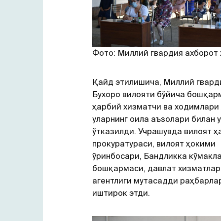
Фото: Миллий гвардия ахборот
Қайд этилишича, Миллий гвард
Бухоро вилояти бўйича бошқар
ҳарбий хизматчи ва ходимлари
уларнинг оила аъзолари билан 
ўтказилди. Учрашувда вилоят ҳ
прокуратураси, вилоят ҳокими
ўринбосари, Бандликка кўмак
бошқармаси, давлат хизматлар
агентлиги мутасадди раҳбарла
иштирок этди.