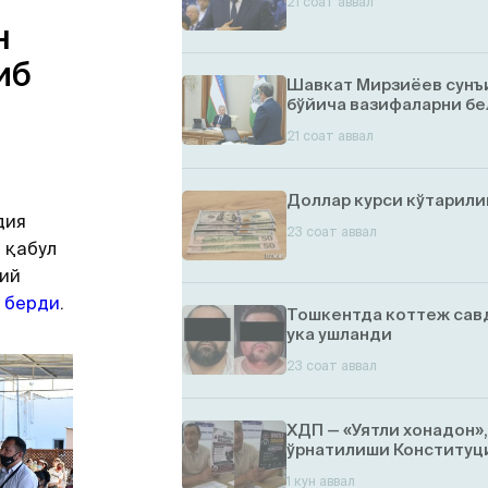
21 соат аввал
н
иб
Шавкат Мирзиёев сунъ
бўйича вазифаларни бе
21 соат аввал
Доллар курси кўтарил
дия
23 соат аввал
 қабул
лий
 берди
.
Тошкентда коттеж савд
ука ушланди
23 соат аввал
ХДП — «Уятли хонадон»
ўрнатилиши Конституци
1 кун аввал