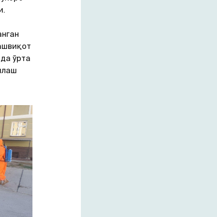
и.
анган
ташвиқот
да ўрта
илаш