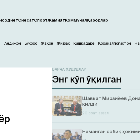
исодиёт
Сиёсат
Спорт
Жамият
Коммунал
Қарорлар
м
Андижон
Бухоро
Жаҳон
Жиззах
Қашқадарё
Қорақалпоғистон
На
БАРЧА ҲУДУДЛАР
Энг кўп ўқилган
Шавкат Мирзиёев Дона
қилди
20 соат аввал
ёр
Наманган собиқ ҳокими