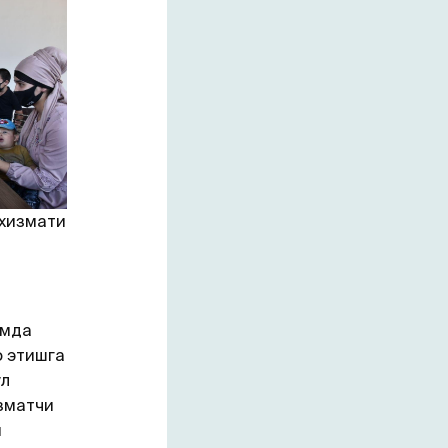
 хизмати
амда
 этишга
ул
зматчи
и