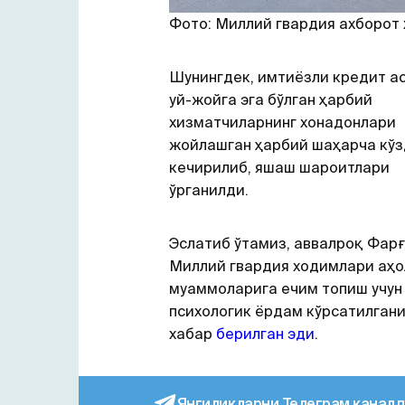
Фото: Миллий гвардия ахборот
Шунингдек, имтиёзли кредит а
уй-жойга эга бўлган ҳарбий
хизматчиларнинг хонадонлари
жойлашган ҳарбий шаҳарча кў
кечирилиб, яшаш шароитлари
ўрганилди.
Эслатиб ўтамиз, аввалроқ Фар
Миллий гвардия ходимлари аҳо
муаммоларига ечим топиш учун
психологик ёрдам кўрсатилган
хабар
берилган эди
.
Янгиликларни Телеграм каналд