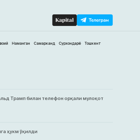
воий
Наманган
Самарканд
Сурхондарё
Тошкент
льд Трамп билан телефон орқали мулоқот
га ҳукм ўқилди