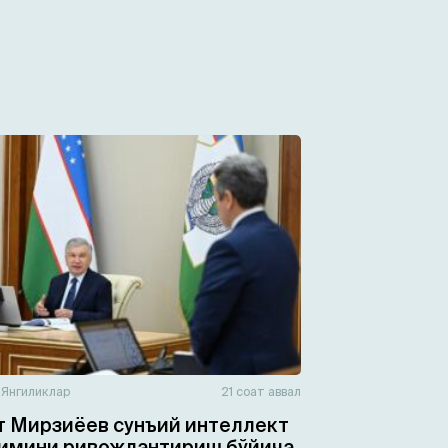
н
Янгиликлар
21 соат аввал
 Мирзиёев сунъий интеллект
имини ривожлантириш бўйича