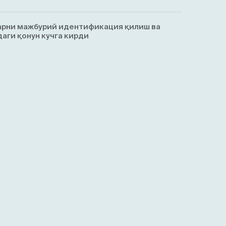
арни мажбурий идентификация қилиш ва
аги қонун кучга кирди