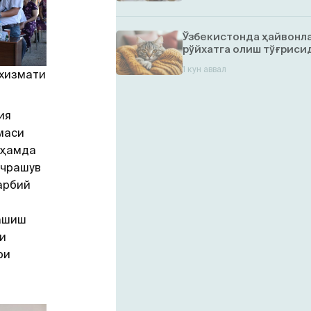
Ўзбекистонда ҳайвонл
рўйхатга олиш тўғрисид
1 кун аввал
 хизмати
ия
маси
 ҳамда
учрашув
арбий
лашиш
и
ри