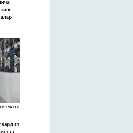
йича
рнинг
фалар
 хизмати
 гвардия
Бухоро