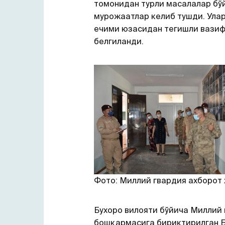
томонидан турли масалалар бў
мурожаатлар келиб тушди. Ула
ечими юзасидан тегишли вази
белгиланди.
Фото: Миллий гвардия ахборот
Бухоро вилояти бўйича Миллий
бошқармасига бириктирилган 