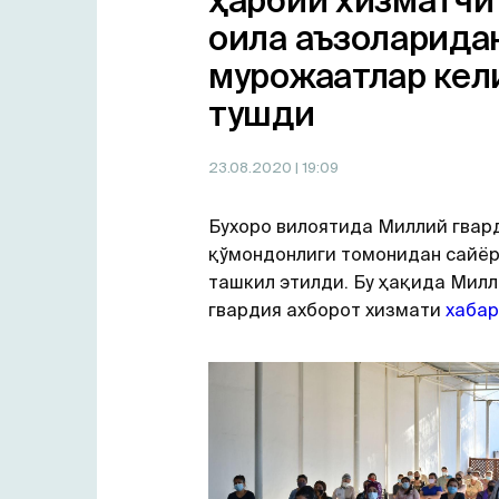
ҳарбий хизматчи
оила аъзоларида
мурожаатлар кел
тушди
23.08.2020
| 19:09
Бухоро вилоятида Миллий гвар
қўмондонлиги томонидан сайёр
ташкил этилди. Бу ҳақида Мил
гвардия ахборот хизмати
хабар