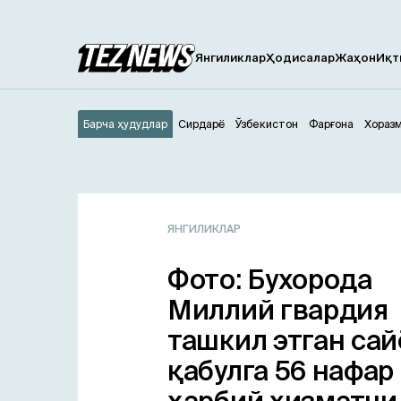
Янгиликлар
Ҳодисалар
Жаҳон
Иқт
Барча ҳудудлар
Сирдарё
Ўзбекистон
Фарғона
Хораз
ЯНГИЛИКЛАР
Фото: Бухорода
Миллий гвардия
ташкил этган сай
қабулга 56 нафар