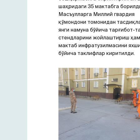
шаҳридаги 35 мактабга борилд
Масъулларга Миллий гвардия
қўмондони томонидан тасдиқл
янги намуна бўйича тарғибот-
стендларини жойлаштириш ҳам
мактаб инфратузилмасини яхш
бўйича таклифлар киритилди.