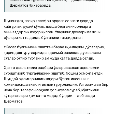
Шерматов ўз хабарида.
Шунингдек, вазир телефон орқали соғлиғи ҳақида
қайғурган, руҳий кўмак, далда берган инсонларга
миннатдорлик изҳор қилган. Уларнинг дуолари ва яхши
сўзлари катта далда бўлганини таъқидлаган.
«Касал бўлганимни эшитган барча яқинларим, дўстларим,
қариндош-уруғларимдан доимий равишда дуо ва яхши
сўзлар бўлиб тургани ҳам жуда катта далда бўлди.
Ҳатто давлатимиз раҳбари ўзлари шахсан аҳволимни
суриштириб турганларини эшитиб, бошим осмонга етди.
Шундай одамгарчилиги юқори бўлган инсоннинг
командасида эканлигимдан ғурурландим. Устозим ҳам бир
неча бор телефон орқали ҳол-аҳвол сўраб, кўнглимни
кўтарганлари ҳам катта мадад бўлди», — деб ёзади
Шерматов.