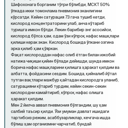
Шифохонага борганим тўғри бўлибди, МСКТ 50%
ўпкада икки томонлама пневмония эканлигини
кўрсатди. Кейин сатурация 73 гача тушиб кетди,
кислород концентраторини улаб, анча кўтариб
туришга имкон бўлди. Лекин барибир энг асосийси,
кислород бўлса ҳам, одам ўзи кўпроқ нафас машқлари
қилиши керак экан. Кислород бошида ўпкани озгина
эрка қилиб ҳам қўяркан.
Фақат кислороддан нафас олиб ётган билан ижобий
натижа чиқиши қийин бўлади дейишди, шунда имкон
борича нафас машқларини қилишга ҳаракат қилдим ва
албатта, фойдасини сездим. Бошида, қийналиб йўтал
тутган вақтлари мажбур қайтадан кислородга уланиб,
сатурацияни кўтариб турдим, кейин секин-секин
кислородни камайтириб, кўпроқ нафас олишга
ҳаракат қилдим.
Мен 2 йилча аввал пневмония бўлгандим, шу ҳам
салбий таъсир қилди. Ўзи умуман давлат ишидаги
тартибсиз режим, асаббузарликлар, кечгача ишда
бўлиш ҳам организмни чарчатиб, бундай