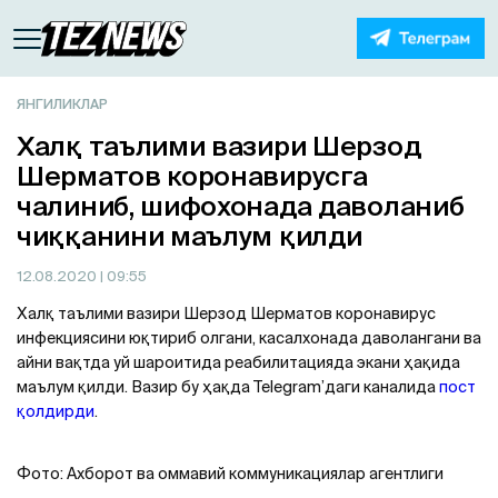
ЯНГИЛИКЛАР
Халқ таълими вазири Шерзод
Шерматов коронавирусга
чалиниб, шифохонада даволаниб
чиққанини маълум қилди
12.08.2020
| 09:55
Халқ таълими вазири Шерзод Шерматов коронавирус
инфекциясини юқтириб олгани, касалхонада даволангани ва
айни вақтда уй шароитида реабилитацияда экани ҳақида
маълум қилди. Вазир бу ҳақда Telegram’даги каналида
пост
қолдирди
.
Фото: Ахборот ва оммавий коммуникациялар агентлиги