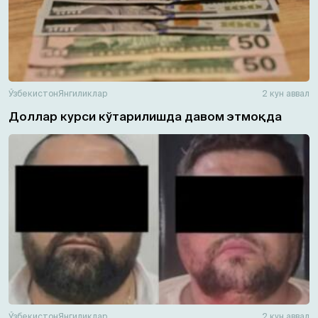
Ўзбекистон
Янгиликлар
2 кун аввал
Доллар курси кўтарилишда давом этмоқда
Ўзбекистон
Янгиликлар
2 кун аввал