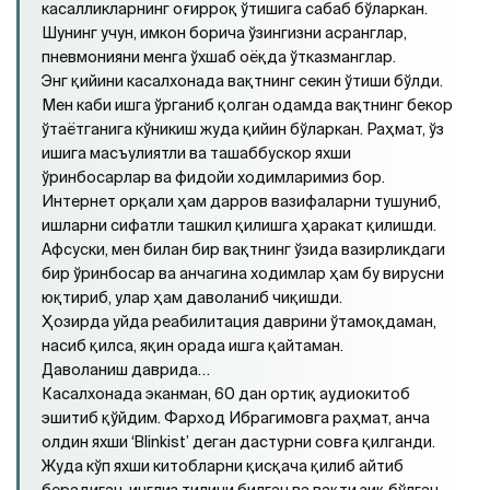
касалликларнинг оғирроқ ўтишига сабаб бўларкан.
Шунинг учун, имкон борича ўзингизни асранглар,
пневмонияни менга ўхшаб оёқда ўтказманглар.
Энг қийини касалхонада вақтнинг секин ўтиши бўлди.
Мен каби ишга ўрганиб қолган одамда вақтнинг бекор
ўтаётганига кўникиш жуда қийин бўларкан. Раҳмат, ўз
ишига масъулиятли ва ташаббускор яхши
ўринбосарлар ва фидойи ходимларимиз бор.
Интернет орқали ҳам дарров вазифаларни тушуниб,
ишларни сифатли ташкил қилишга ҳаракат қилишди.
Афсуски, мен билан бир вақтнинг ўзида вазирликдаги
бир ўринбосар ва анчагина ходимлар ҳам бу вирусни
юқтириб, улар ҳам даволаниб чиқишди.
Ҳозирда уйда реабилитация даврини ўтамоқдаман,
насиб қилса, яқин орада ишга қайтаман.
Даволаниш даврида…
Касалхонада эканман, 60 дан ортиқ аудиокитоб
эшитиб қўйдим. Фарход Ибрагимовга раҳмат, анча
олдин яхши ‘Blinkist’ деган дастурни совға қилганди.
Жуда кўп яхши китобларни қисқача қилиб айтиб