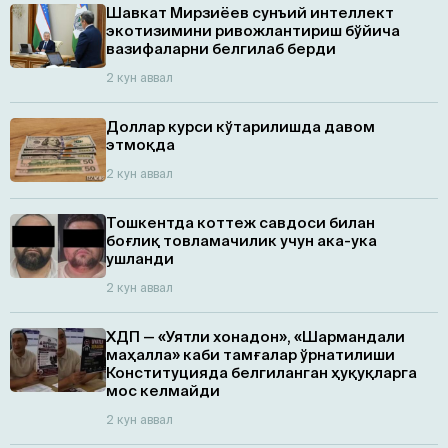
Шавкат Мирзиёев сунъий интеллект
экотизимини ривожлантириш бўйича
вазифаларни белгилаб берди
2 кун аввал
Доллар курси кўтарилишда давом
этмоқда
2 кун аввал
Тошкентда коттеж савдоси билан
боғлиқ товламачилик учун ака-ука
ушланди
2 кун аввал
ХДП — «Уятли хонадон», «Шармандали
маҳалла» каби тамғалар ўрнатилиши
Конституцияда белгиланган ҳуқуқларга
мос келмайди
2 кун аввал