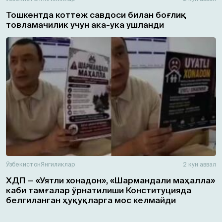
Тошкентда коттеж савдоси билан боғлиқ
товламачилик учун ака-ука ушланди
Ўзбекистон
Янгиликлар
2 кун аввал
ХДП — «Уятли хонадон», «Шармандали маҳалла»
каби тамғалар ўрнатилиши Конституцияда
белгиланган ҳуқуқларга мос келмайди