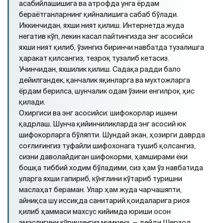
асабийлашишига ва атрофда унга ёрдам
бераётганларнинг қийналишига сабаб бўлади.
Иккинчидан, яхши ният қилиш. Интернетда жуда
негатив кўп, лекин касал пайтингизда энг асосийси
яхши ният қилиб, ўзингиз биринчи навбатда тузалишга
ҳаракат қилсангиз, тезроқ тузалиб кетасиз.
Учинчидан, яхшилик қилиш. Садақа радди бало
дейилгандек, қанчалик яқинларга ва мухтожларга
ёрдам берилса, шунчалик одам ўзини енгилроқ ҳис
қилади.
Охиргиси ва энг асосийси: шифокорлар ишини
қадрлаш. Шунча қийинчиликларда энг асосий юк
шифокорларга бўляпти. Шундай экан, ҳозирги даврда
соғлиғингиз туфайли шифохонага тушиб қолсангиз,
сизни даволайдиган шифокорми, ҳамширами ёки
бошқа тиббий ходим бўладими, сиз ҳам ўз навбатида
уларга яхши гапириб, кўнглини кўтариб туришни
маслаҳат бераман. Улар ҳам жуда чарчашяпти,
айниқса шу иссиқда санитарий қоидаларига риоя
қилиб ҳаммаси махсус кийимда юриши осон
эмаслигини кўришингиз мумкин», — дейди Шерзод