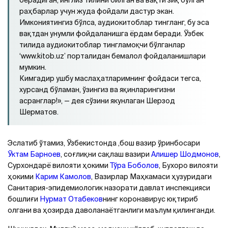
берадиган, инглиз тилини билган ва вақти зиқ бўлган
раҳбарлар учун жуда фойдали дастур экан.
Имкониятингиз бўлса, аудиокитоблар тингланг, бу эса
вақтдан унумли фойдаланишга ёрдам беради. Ўзбек
тилида аудиокитоблар тингламоқчи бўлганлар
‘www.kitob.uz’ порталидан бемалол фойдаланишлари
мумкин.
Кимгадир ушбу маслаҳатларимнинг фойдаси тегса,
хурсанд бўламан, ўзингиз ва яқинларингизни
асранглар!», — дея сўзини якунлаган Шерзод
Шерматов.
Эслатиб ўтамиз, Ўзбекистонда ,бош вазир ўринбосари
Ўктам Барноев
, соғлиқни сақлаш вазири
Aлишер Шодмонов
,
Сурхондарё вилояти ҳокими
Тўра Боболов
, Бухоро вилояти
ҳокими
Карим Камолов
, Вазирлар Маҳкамаси ҳузуридаги
Санитария-эпидемиологик назорати давлат инспекцияси
бошлиғи
Нурмат Отабеков
нинг коронавирус юқтириб
олгани ва ҳозирда даволанаётганлиги маълум қилинганди.