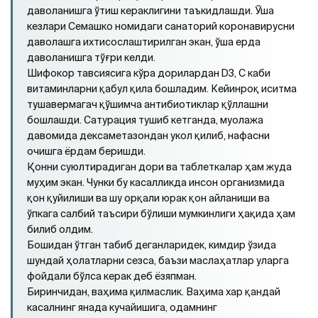
даволанишга ўтиш кераклигини таъкидлашди. Ўша
кезлари Семашко номидаги санаторий коронавирусни
даволашга ихтисослаштирилган экан, ўша ерда
даволанишга тўғри келди.
Шифокор тавсиясига кўра дорилардан D3, С каби
витаминларни қабул қила бошладим. Кейинроқ иситма
тушавермагач қўшимча антибиотиклар қўллашни
бошлашди. Сатурация тушиб кетганда, муолажа
давомида дексаметазондан укол қилиб, нафасни
очишга ёрдам беришди.
Қонни суюлтирадиган дори ва таблеткалар ҳам жуда
муҳим экан. Чунки бу касалликда инсон организмида
қон қуйилиши ва шу орқали юрак қон айланиши ва
ўпкага салбий таъсири бўлиши мумкинлиги ҳақида ҳам
билиб олдим.
Бошидан ўтган табиб деганларидек, кимдир ўзида
шундай ҳолатларни сезса, баъзи маслаҳатлар уларга
фойдали бўлса керак деб ёзяпман.
Биринчидан, ваҳима қилмаслик. Ваҳима хар қандай
касалнинг янада кучайишига, одамнинг