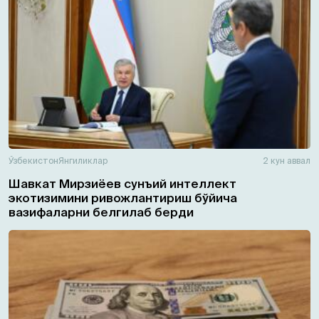
Ўзбекистон
Янгиликлар
2 кун аввал
Шавкат Мирзиёев сунъий интеллект
экотизимини ривожлантириш бўйича
вазифаларни белгилаб берди