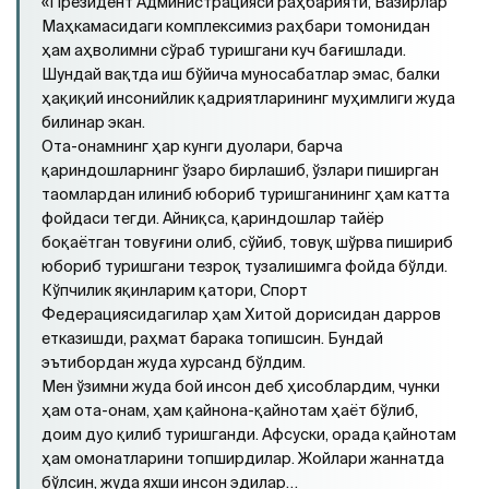
«Президент Администрацияси раҳбарияти, Вазирлар
Маҳкамасидаги комплексимиз раҳбари томонидан
ҳам аҳволимни сўраб туришгани куч бағишлади.
Шундай вақтда иш бўйича муносабатлар эмас, балки
ҳақиқий инсонийлик қадриятларининг муҳимлиги жуда
билинар экан.
Ота-онамнинг ҳар кунги дуолари, барча
қариндошларнинг ўзаро бирлашиб, ўзлари пиширган
таомлардан илиниб юбориб туришганининг ҳам катта
фойдаси тегди. Айниқса, қариндошлар тайёр
боқаётган товуғини олиб, сўйиб, товуқ шўрва пишириб
юбориб туришгани тезроқ тузалишимга фойда бўлди.
Кўпчилик яқинларим қатори, Спорт
Федерациясидагилар ҳам Хитой дорисидан дарров
етказишди, раҳмат барака топишсин. Бундай
эътибордан жуда хурсанд бўлдим.
Мен ўзимни жуда бой инсон деб ҳисоблардим, чунки
ҳам ота-онам, ҳам қайнона-қайнотам ҳаёт бўлиб,
доим дуо қилиб туришганди. Афсуски, орада қайнотам
ҳам омонатларини топширдилар. Жойлари жаннатда
бўлсин, жуда яхши инсон эдилар…