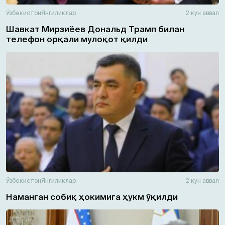
Ўзбекистон
Янгиликлар
2 кун аввал
Шавкат Мирзиёев Дональд Трамп билан
телефон орқали мулоқот қилди
Ўзбекистон
Янгиликлар
2 кун аввал
Наманган собиқ ҳокимига ҳукм ўқилди