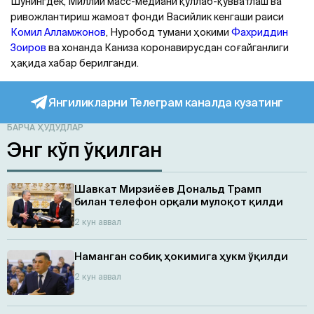
Шунингдек, Миллий масс-медиани қўллаб-қувватлаш ва
ривожлантириш жамоат фонди Васийлик кенгаши раиси
Комил Aлламжонов
, Нуробод тумани ҳокими
Фахриддин
Зоиров
ва хонанда Каниза коронавирусдан соғайганлиги
ҳақида хабар берилганди.
Янгиликларни Телеграм каналда кузатинг
БАРЧА ҲУДУДЛАР
Энг кўп ўқилган
Шавкат Мирзиёев Дональд Трамп
билан телефон орқали мулоқот қилди
2 кун аввал
Наманган собиқ ҳокимига ҳукм ўқилди
2 кун аввал