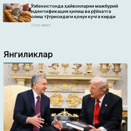
Ўзбекистонда ҳайвонларни мажбурий
идентификация қилиш ва рўйхатга
олиш тўғрисидаги қонун кучга кирди
2 кун аввал
Янгиликлар