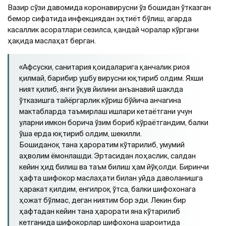
Вазир сўзи давомида коронавирусни ўз бошидан ўтказган
бемор сифатида инфекциядан эҳтиёт бўлиш, агарда
касаллик асоратлари сезилса, қандай чоралар кўргани
ҳақида маслаҳат берган.
«Афсуски, санитария қоидаларига қанчалик риоя
қилмай, барибир ушбу вирусни юқтириб олдим. Яхши
ният қилиб, янги ўқув йилини анъанавий шаклда
ўтказишга тайёргарлик кўриш бўйича анчагина
мактабларда таъмирлаш ишлари кетаётгани учун
уларни имкон борича ўзим бориб кўраётгандим, балки
ўша ерда юқтириб олдим, шекилли.
Бошиданоқ тана ҳароратим кўтарилиб, умумий
аҳволим ёмонлашди. Эртасидан лоҳаслик, салдан
кейин ҳид билиш ва таъм билиш ҳам йўқолди. Биринчи
ҳафта шифокор маслаҳати билан уйда даволанишга
ҳаракат қилдим, енгилроқ ўтса, балки шифохонага
ҳожат бўлмас, деган ниятим бор эди. Лекин бир
ҳафтадан кейин тана ҳарорати яна кўтарилиб
кетганида шифокорлар шифохона шароитида