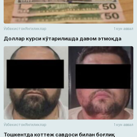
Ўзбекистон
Янгиликлар
1 кун аввал
Доллар курси кўтарилишда давом этмоқда
Ўзбекистон
Янгиликлар
1 кун аввал
Тошкентда коттеж савдоси билан боғлиқ