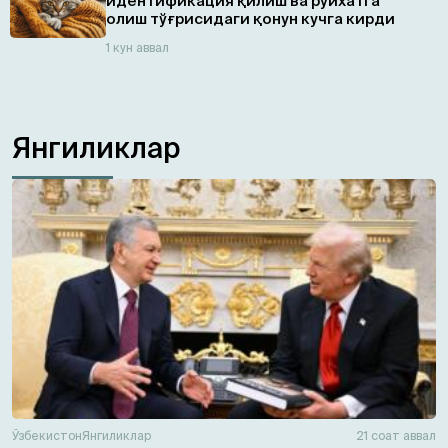
идентификация қилиш ва рўйхатга
олиш тўғрисидаги қонун кучга кирди
1 кун аввал
Янгиликлар
Ўзбекистон
Янгиликлар
21 соат аввал