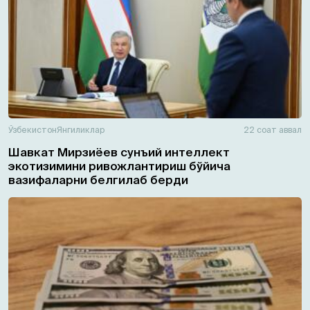
Ўзбекистон
Янгиликлар
22 соат аввал
Шавкат Мирзиёев сунъий интеллект
экотизимини ривожлантириш бўйича
вазифаларни белгилаб берди