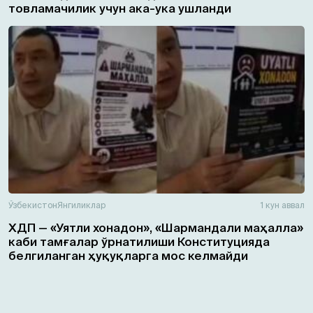
товламачилик учун ака-ука ушланди
Ўзбекистон
Янгиликлар
1 кун аввал
ХДП — «Уятли хонадон», «Шармандали маҳалла»
каби тамғалар ўрнатилиши Конституцияда
белгиланган ҳуқуқларга мос келмайди