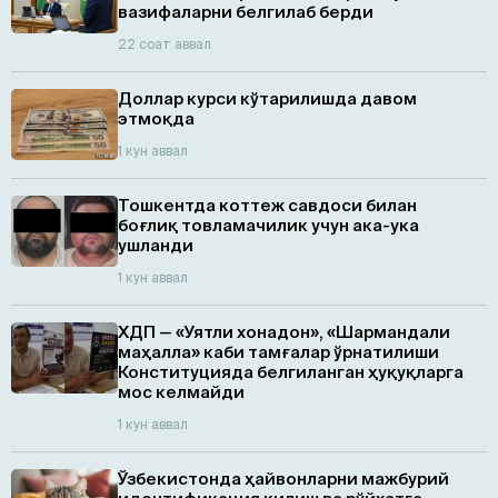
вазифаларни белгилаб берди
22 соат аввал
Доллар курси кўтарилишда давом
этмоқда
1 кун аввал
Тошкентда коттеж савдоси билан
боғлиқ товламачилик учун ака-ука
ушланди
1 кун аввал
ХДП — «Уятли хонадон», «Шармандали
маҳалла» каби тамғалар ўрнатилиши
Конституцияда белгиланган ҳуқуқларга
мос келмайди
1 кун аввал
Ўзбекистонда ҳайвонларни мажбурий