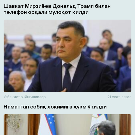
Шавкат Мирзиёев Дональд Трамп билан
телефон орқали мулоқот қилди
Ўзбекистон
Янгиликлар
21 соат аввал
Наманган собиқ ҳокимига ҳукм ўқилди