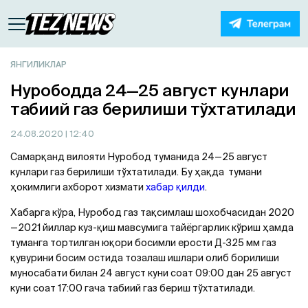
ЯНГИЛИКЛАР
Нурободда 24—25 август кунлари
табиий газ берилиши тўхтатилади
24.08.2020
| 12:40
Самарқанд вилояти Нуробод туманида 24—25 август
кунлари газ берилиши тўхтатилади. Бу ҳақда тумани
ҳокимлиги aхборот хизмати
хабар қилди
.
Хабарга кўра, Нуробод газ тақсимлаш шохобчасидан 2020
—2021 йиллар куз-қиш мавсумига тайёргарлик кўриш ҳамда
туманга тортилган юқори босимли ерости Д-325 мм газ
қувурини босим остида тозалаш ишлари олиб борилиши
муносабати билан 24 август куни соат 09:00 дан 25 август
куни соат 17:00 гача табиий газ бериш тўхтатилади.