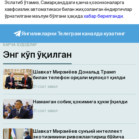
Эслатиб ўтамиз, Самарқанддаги қанча қозонхоналарга
хавфсизлик автоматикаси билан жиҳозланган ёндиргичлар
ўрнатилгани маълум бўлгани ҳақида
хабар берилганди
.
Янгиликларни Телеграм каналда кузатинг
БАРЧА ҲУДУДЛАР
Энг кўп ўқилган
Шавкат Мирзиёев Дональд Трамп
билан телефон орқали мулоқот қилди
21 соат аввал
Наманган собиқ ҳокимига ҳукм ўқилди
21 соат аввал
Шавкат Мирзиёев сунъий интеллект
экотизимини ривожлантириш бўйича