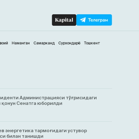
воий
Наманган
Самарканд
Сурхондарё
Тошкент
зиденти Администрацияси тўғрисидаги
 қонун Сенатга юборилди
в энергетика тармоғидаги устувор
си билан танишди