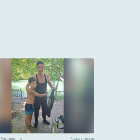
н
Янгиликлар
6 соат аввал