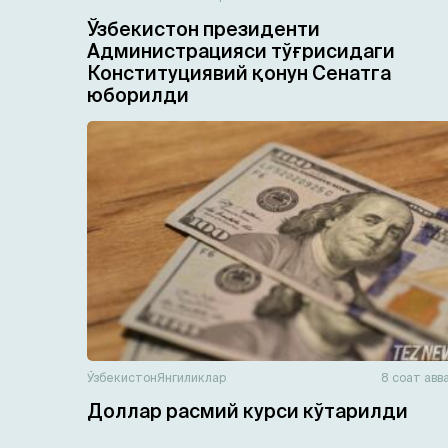
Ўзбекистон президенти
Администрацияси тўғрисидаги
Конституциявий қонун Сенатга
юборилди
Ўзбекистон
Янгиликлар
8 соат авв
Доллар расмий курси кўтарилди