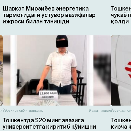
Шавкат Мирзиёев энергетика
Тошкен
тармоғидаги устувор вазифалар
чўкаёт
ижроси билан танишди
қолди
ал
Ўзбекистон
Янгиликлар
9 соат аввал
Ўзбекисто
Тошкентда $20 минг эвазига
Тошкен
университетга киритиб қўйишни
қизча 