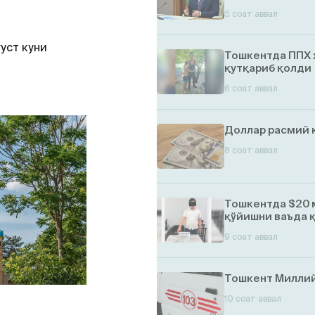
5 соат аввал
уст куни
Тошкентда ППХ 
қутқариб қолди
6 соат аввал
Доллар расмий 
8 соат аввал
Тошкентда $20 
қўйишни ваъда 
9 соат аввал
Тошкент Миллий
10 соат аввал