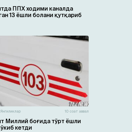
тда ППХ ходими каналда
ган 13 ёшли болани қутқариб
н
Янгиликлар
10 соат аввал
т Миллий боғида тўрт ёшли
чўкиб кетди