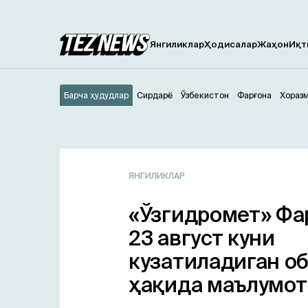
Янгиликлар
Ҳодисалар
Жаҳон
Иқт
Барча ҳудудлар
Сирдарё
Ўзбекистон
Фарғона
Хораз
ЯНГИЛИКЛАР
«Ўзгидромет» Фа
23 август куни
кузатиладиган о
ҳақида маълумот