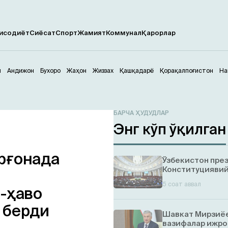
исодиёт
Сиёсат
Спорт
Жамият
Коммунал
Қарорлар
м
Андижон
Бухоро
Жаҳон
Жиззах
Қашқадарё
Қорақалпоғистон
На
БАРЧА ҲУДУДЛАР
Энг кўп ўқилган
рғонада
Ўзбекистон пре
Конституциявий
5 соат аввал
б-ҳаво
 берди
Шавкат Мирзиёе
вазифалар ижро