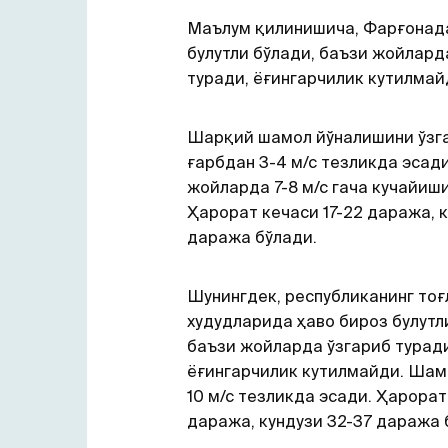
Маълум қилинишича, Фарғонада
булутли бўлади, баъзи жойлард
туради, ёғингарчилик кутилмай
Шарқий шамол йўналишини ўзг
ғарбдан 3-4 м/с тезликда эсади
жойларда 7-8 м/с гача кучайиш
Ҳарорат кечаси 17-22 даража, к
даража бўлади.
Шунингдек, республиканинг тоғ
худудларида ҳаво бироз булутл
баъзи жойларда ўзгариб туради
ёғингарчилик кутилмайди. Шам
10 м/с тезликда эсади. Ҳарорат
даража, кундузи 32-37 даража 