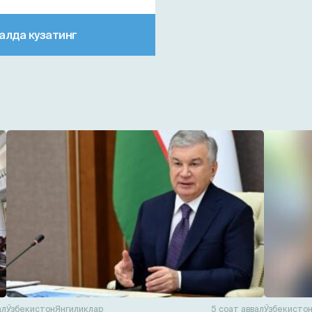
алда кузатинг
ал
Ўзбекистон
Янгиликлар
5 соат аввал
Ўзбекисто