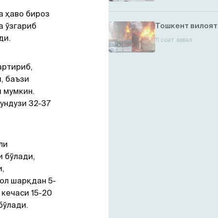
 ҳаво бироз
Тошкент вилоят
а ўзгариб
ди.
11 соат аввал
артириб,
, баъзи
и мумкин.
ундузи 32-37
ли
и бўлади,
,
ол шарқдан 5-
 кечаси 15-20
бўлади.