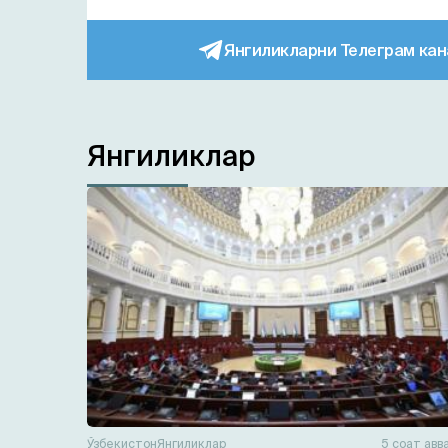
Янгиликларни Телеграм кан
Янгиликлар
Ўзбекистон
Янгиликлар
5 соат авв