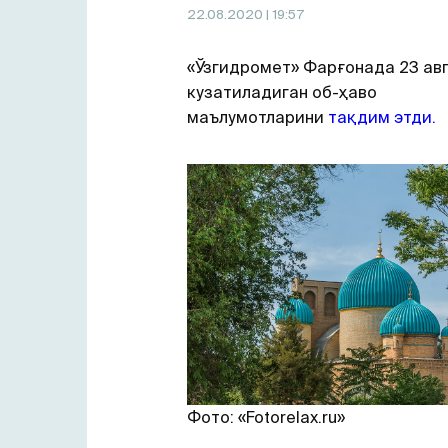
22.08.2020
| 19:57
«Ўзгидромет» Фарғонада 23 авг
кузатиладиган об-ҳаво
маълумотларини
тақдим этди.
Фото: «Fotorelax.ru»