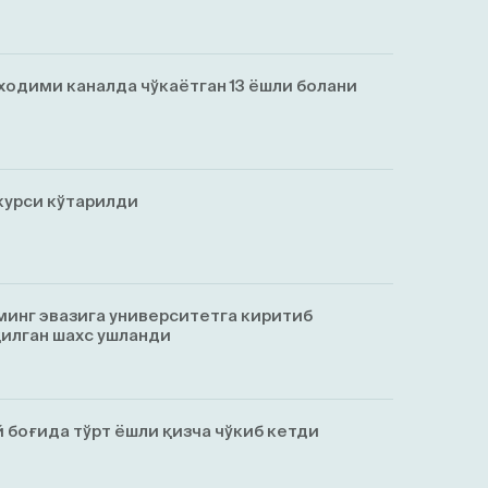
ходими каналда чўкаётган 13 ёшли болани
курси кўтарилди
минг эвазига университетга киритиб
қилган шахс ушланди
 боғида тўрт ёшли қизча чўкиб кетди