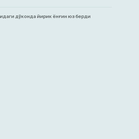
идаги дўконда йирик ёнғин юз берди