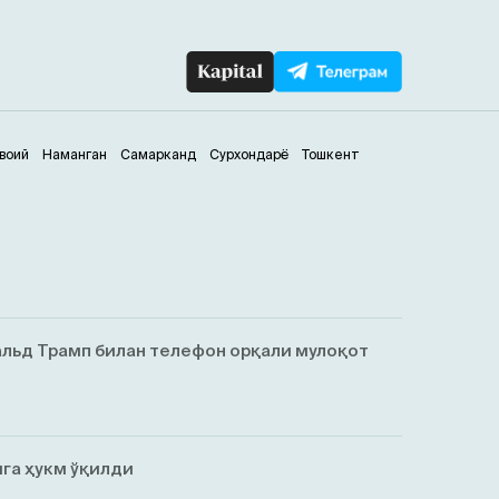
воий
Наманган
Самарканд
Сурхондарё
Тошкент
льд Трамп билан телефон орқали мулоқот
га ҳукм ўқилди