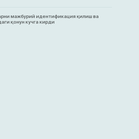
арни мажбурий идентификация қилиш ва
аги қонун кучга кирди