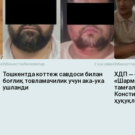
ал
Ўзбекистон
Янгиликлар
2 кун аввал
Ўзбекисто
Тошкентда коттеж савдоси билан
ХДП — 
боғлиқ товламачилик учун ака-ука
«Шарма
ушланди
тамғал
Консти
ҳуқуқл