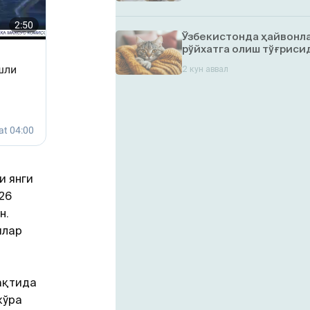
Ўзбекистонда ҳайвонл
рўйхатга олиш тўғрисид
2 кун аввал
и янги
26
н.
илар
ақтида
кўра