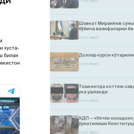
нди
2 кун аввал
Шавкат Мирзиёев сунъ
бўйича вазифаларни бе
2 кун аввал
м
и «уста-
Доллар курси кўтарил
ш билан
бекистон
2 кун аввал
Тошкентда коттеж савд
ука ушланди
2 кун аввал
ХДП — «Уятли хонадон»
ўрнатилиши Конституци
2 кун аввал