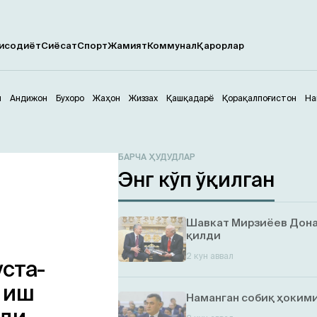
исодиёт
Сиёсат
Спорт
Жамият
Коммунал
Қарорлар
м
Андижон
Бухоро
Жаҳон
Жиззах
Қашқадарё
Қорақалпоғистон
На
БАРЧА ҲУДУДЛАР
Энг кўп ўқилган
Шавкат Мирзиёев Дона
қилди
2 кун аввал
ста-
 иш
Наманган собиқ ҳокими