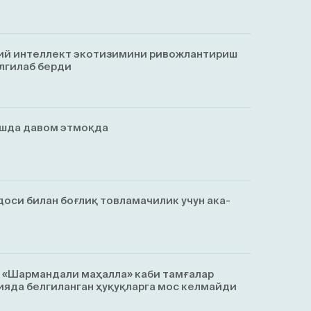
ий интеллект экотизимини ривожлантириш
лгилаб берди
ишда давом этмоқда
оси билан боғлиқ товламачилик учун ака-
, «Шармандали маҳалла» каби тамғалар
яда белгиланган ҳуқуқларга мос келмайди