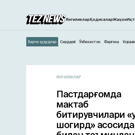
Янгиликлар
Ҳодисалар
Жаҳон
Иқт
Барча ҳудудлар
Сирдарё
Ўзбекистон
Фарғона
Хораз
ЯНГИЛИКЛАР
Пастдарғомда
мактаб
битирувчилари «у
шогирд» асосида