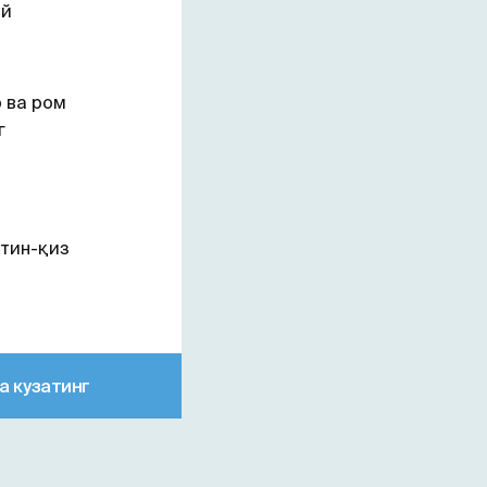
ий
 ва ром
г
отин-қиз
а кузатинг