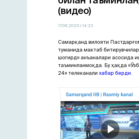
билан таъминла
(видео)
17.08.2020
| 14:23
Самарқанд вилояти Пастдарғо
туманида мактаб битирувчилар
шогирд» анъаналари асосида и
таъминланмоқда. Бу ҳақда «Ўз
24» телеканали
хабар берди.