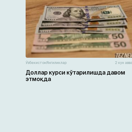
Ўзбекистон
Янгиликлар
2 кун авв
Доллар курси кўтарилишда давом
этмоқда