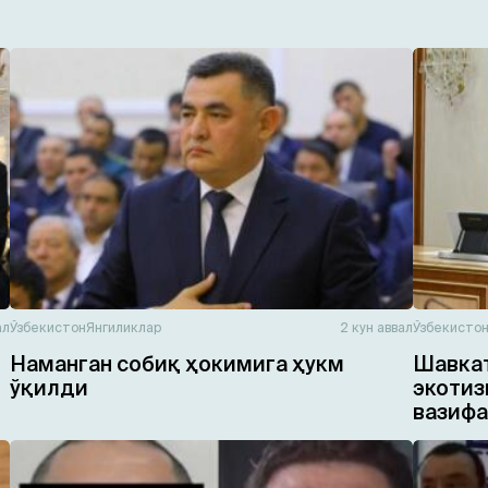
ал
Ўзбекистон
Янгиликлар
2 кун аввал
Ўзбекисто
Наманган собиқ ҳокимига ҳукм
Шавкат
ўқилди
экотиз
вазифа