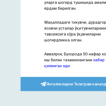
уларга шогирд тушишида амал
ёрдам берилган.
Маҳалладаги тикувчи, дурадгор
ясовчи усталар ўқитувчиларнин
тавсиясига кўра ўқувчиларни
шогирдликка олган.
Аввалроқ Бухорода 50 нафар х
иш билан таъминлангани
хабар
қилинган эди.
Янгиликларни Телеграм каналд