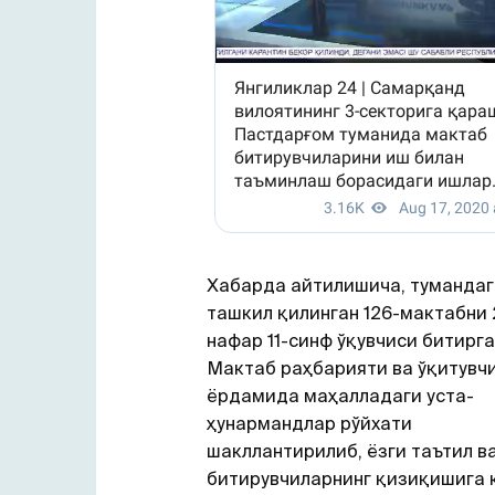
Хабарда айтилишича, тумандаг
ташкил қилинган 126-мактабни 
нафар 11-синф ўқувчиси битирга
Мактаб раҳбарияти ва ўқитувч
ёрдамида маҳалладаги уста-
ҳунармандлар рўйхати
шакллантирилиб, ёзги таътил в
битирувчиларнинг қизиқишига 