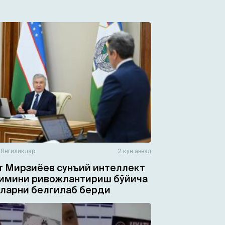
н
Янгиликлар
2 кун аввал
 Мирзиёев сунъий интеллект
имини ривожлантириш бўйича
ларни белгилаб берди