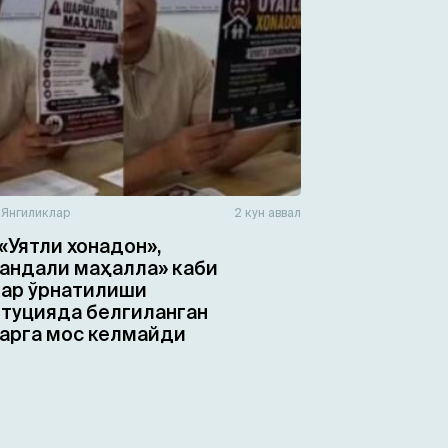
н
Янгиликлар
2 кун аввал
«Уятли хонадон»,
ндали маҳалла» каби
ар ўрнатилиши
туцияда белгиланган
арга мос келмайди