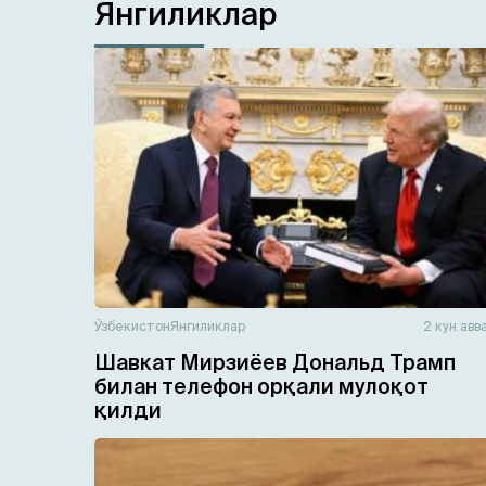
Янгиликлар
Ўзбекистон
Янгиликлар
2 кун авв
Шавкат Мирзиёев Дональд Трамп
билан телефон орқали мулоқот
қилди