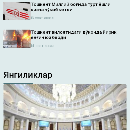
Тошкент Миллий боғида тўрт ёшли
қизча чўкиб кетди
13 соат аввал
Тошкент вилоятидаги дўконда йирик
ёнғин юз берди
14 соат аввал
Янгиликлар