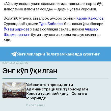
«Aйни кунларда унинг саломатлигида ташвишли нарса йўқ,
даволаниш давом этмоқда», — деди Рустам Икромов.
Эслатиб ўтамиз, аввалроқ Бухоро ҳокими
Карим Камолов
,
Сурхондарё ҳокими
Тўра Боболов
, бош вазир ўринбосари
Ўктам Барноев
ҳамда соғлиқни сақлаш вазири
Aлишер
Шодмоновнинг
бугунги кундаги аҳволи маълум қилинган
эди.
Янгиликларни Телеграм каналда кузатинг
БАРЧА ҲУДУДЛАР
Энг кўп ўқилган
Ўзбекистон президенти
Администрацияси тўғрисидаги
Конституциявий қонун Сенатга
юборилди
8 соат аввал