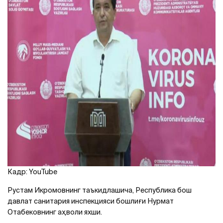
Кадр: YouTube
Рустам Икромовнинг таъкидлашича, Республика бош
давлат санитария инспекцияси бошлиғи Нурмат
Отабековнинг аҳволи яхши.