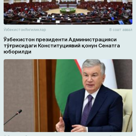
Ўзбекистон
Янгиликлар
8 соат аввал
Ўзбекистон президенти Администрацияси
тўғрисидаги Конституциявий қонун Сенатга
юборилди