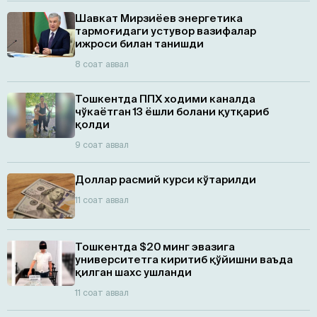
Шавкат Мирзиёев энергетика
тармоғидаги устувор вазифалар
ижроси билан танишди
8 соат аввал
Тошкентда ППХ ходими каналда
чўкаётган 13 ёшли болани қутқариб
қолди
9 соат аввал
Доллар расмий курси кўтарилди
11 соат аввал
Тошкентда $20 минг эвазига
университетга киритиб қўйишни ваъда
қилган шахс ушланди
11 соат аввал