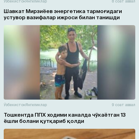
Ўзбекистон
Янгиликлар
8 соат аввал
Шавкат Мирзиёев энергетика тармоғидаги
устувор вазифалар ижроси билан танишди
Ўзбекистон
Янгиликлар
9 соат аввал
Тошкентда ППХ ходими каналда чўкаётган 13
ёшли болани қутқариб қолди