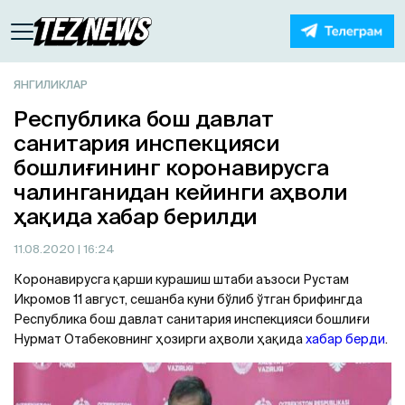
ЯНГИЛИКЛАР
Республика бош давлат
санитария инспекцияси
бошлиғининг коронавирусга
чалинганидан кейинги аҳволи
ҳақида хабар берилди
11.08.2020
| 16:24
Коронавирусга қарши курашиш штаби аъзоси Рустам
Икромов 11 август, сешанба куни бўлиб ўтган брифингда
Республика бош давлат санитария инспекцияси бошлиғи
Нурмат Отабековнинг ҳозирги аҳволи ҳақида
хабар берди
.