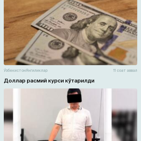
Ўзбекистон
Янгиликлар
11 соат аввал
Доллар расмий курси кўтарилди