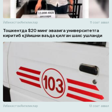
Ўзбекистон
Янгиликлар
11 соат аввал
Тошкентда $20 минг эвазига университетга
киритиб қўйишни ваъда қилган шахс ушланди
Ўзбекистон
Янгиликлар
13 соат аввал