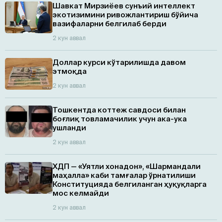
Шавкат Мирзиёев сунъий интеллект
экотизимини ривожлантириш бўйича
вазифаларни белгилаб берди
2 кун аввал
Доллар курси кўтарилишда давом
этмоқда
2 кун аввал
Тошкентда коттеж савдоси билан
боғлиқ товламачилик учун ака-ука
ушланди
2 кун аввал
ХДП — «Уятли хонадон», «Шармандали
маҳалла» каби тамғалар ўрнатилиши
Конституцияда белгиланган ҳуқуқларга
мос келмайди
2 кун аввал