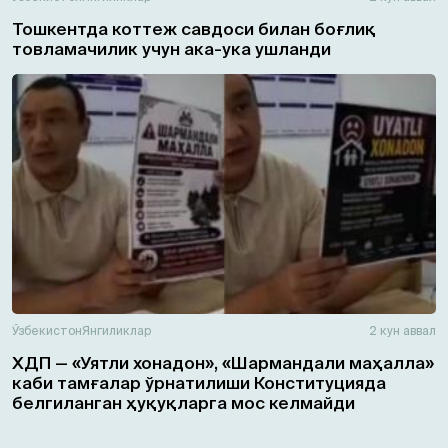
Тошкентда коттеж савдоси билан боғлиқ
товламачилик учун ака-ука ушланди
Ўзбекистон
Янгиликлар
2 кун аввал
ХДП — «Уятли хонадон», «Шармандали маҳалла»
каби тамғалар ўрнатилиши Конституцияда
белгиланган ҳуқуқларга мос келмайди