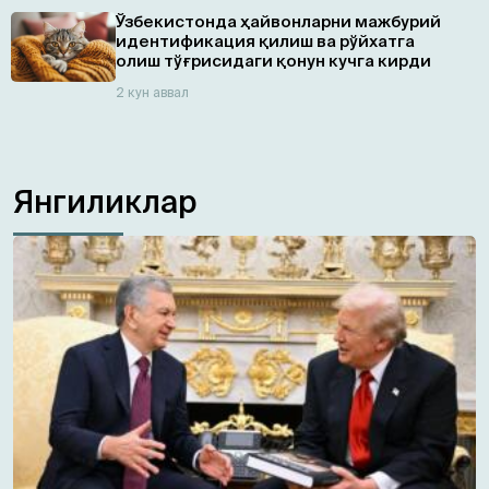
Ўзбекистонда ҳайвонларни мажбурий
идентификация қилиш ва рўйхатга
олиш тўғрисидаги қонун кучга кирди
2 кун аввал
Янгиликлар