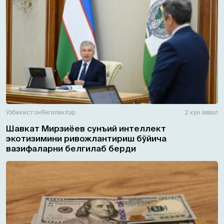
Ўзбекистон
Янгиликлар
2 кун аввал
Шавкат Мирзиёев сунъий интеллект
экотизимини ривожлантириш бўйича
вазифаларни белгилаб берди