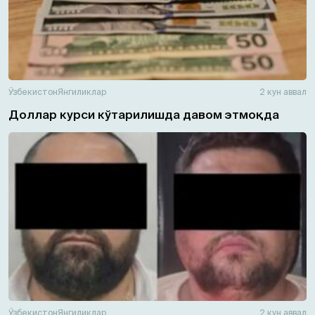
Ўзбекистон
Янгиликлар
2 кун аввал
Доллар курси кўтарилишда давом этмоқда
Ўзбекистон
Янгиликлар
2 кун аввал