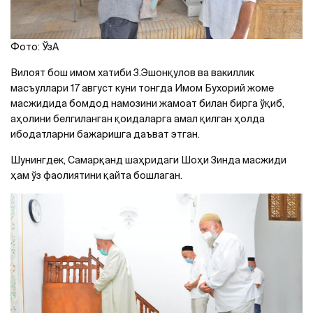
Фото: ЎзA
Вилоят бош имом хатиби З.Эшонқулов ва вакиллик
масъуллари 17 август куни тонгда Имом Бухорий жоме
масжидида бомдод намозини жамоат билан бирга ўқиб,
аҳолини белгиланган қоидаларга амал қилган ҳолда
ибодатларни бажаришга даъват этган.
Шунингдек, Самарқанд шаҳридаги Шоҳи Зинда масжиди
ҳам ўз фаолиятини қайта бошлаган.