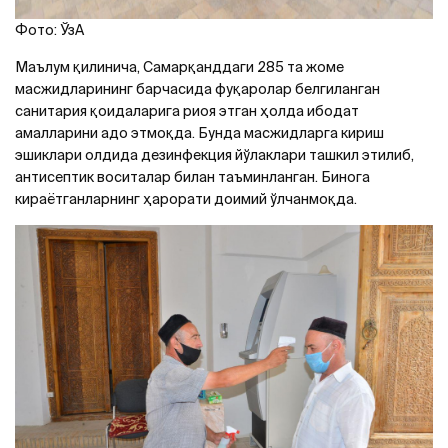
Фото: ЎзA
Маълум қилинича, Самарқанддаги 285 та жоме
масжидларининг барчасида фуқаролар белгиланган
санитария қоидаларига риоя этган ҳолда ибодат
амалларини адо этмоқда. Бунда масжидларга кириш
эшиклари олдида дезинфекция йўлаклари ташкил этилиб,
антисептик воситалар билан таъминланган. Бинога
кираётганларнинг ҳарорати доимий ўлчанмоқда.