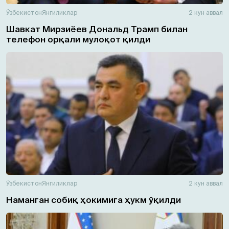
Ўзбекистон
Янгиликлар
2 кун аввал
Шавкат Мирзиёев Дональд Трамп билан
телефон орқали мулоқот қилди
Ўзбекистон
Янгиликлар
2 кун аввал
Наманган собиқ ҳокимига ҳукм ўқилди