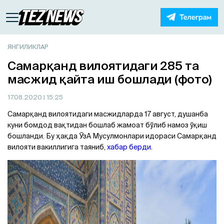
ЯНГИЛИКЛАР
Самарқанд вилоятидаги 285 та
масжид қайта иш бошлади (фото)
17.08.2020
| 15:25
Самарқанд вилоятидаги масжидларда 17 август, душанба
куни бомдод вақтидан бошлаб жамоат бўлиб намоз ўқиш
бошланди. Бу ҳақда ЎзA Мусулмонлари идораси Самарқанд
вилояти вакиллигига таяниб,
хабар берди
.