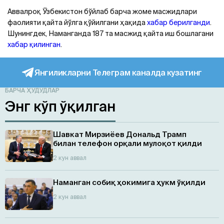
Aввалроқ Ўзбекистон бўйлаб барча жоме масжидлари
фаолияти қайта йўлга қўйилгани ҳақида
хабар берилганди
.
Шунингдек, Наманганда 187 та масжид қайта иш бошлагани
хабар қилинган
.
Янгиликларни Телеграм каналда кузатинг
БАРЧА ҲУДУДЛАР
Энг кўп ўқилган
Шавкат Мирзиёев Дональд Трамп
билан телефон орқали мулоқот қилди
2 кун аввал
Наманган собиқ ҳокимига ҳукм ўқилди
2 кун аввал